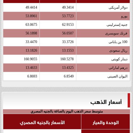
دولار أمريكى
49.3414
49.4414
يورو
53.7723
53.8961
جنيه إسترلينى
62.9153
63.0675
فرنك سويسرى
56.0507
56.1898
100 ين يابانى
33.3726
33.4470
ريال سعودى
13.1553
13.1826
دينار كويتى
160.5278
160.9055
درهم اماراتى
13.4325
13.4633
اليوان الصينى
6.8549
6.8693
أسعار الذهب
متوسط سعر الذهب اليوم بالصاغة بالجنيه المصري
الوحدة والعيار
الأسعار بالجنيه المصري