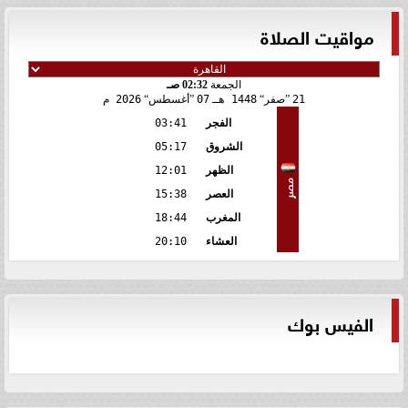
مواقيت الصلاة
الجمعة
02:32 صـ
21
صفر
1448 هـ
07
أغسطس
2026 م
الفجر
03:41
الشروق
05:17
الظهر
12:01
مصر
العصر
15:38
المغرب
18:44
العشاء
20:10
الفيس بوك