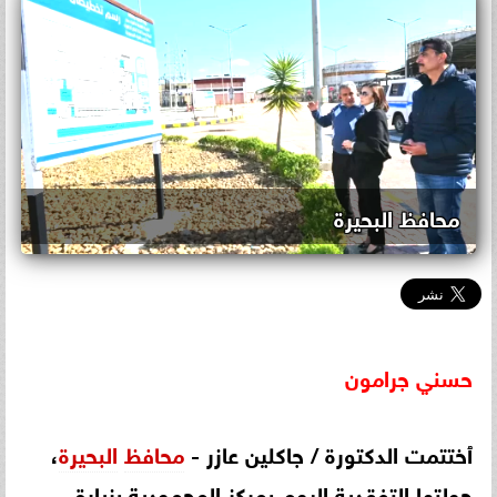
محافظ البحيرة
حسني
جرامون
ٱختتمت الدكتورة / جاكلين عازر -
محافظ
البحيرة
،
جولتها التفقدية اليوم بمركز المحمودية بزيارة