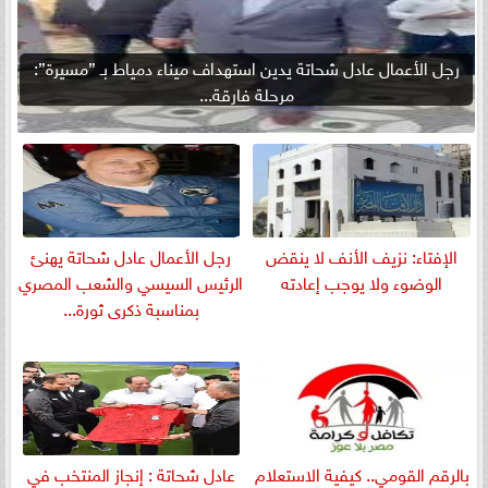
رجل الأعمال عادل شحاتة يدين استهداف ميناء دمياط بـ ”مسيرة”:
مرحلة فارقة...
الإفتاء: نزيف الأنف لا ينقض
رجل الأعمال عادل شحاتة يهنئ
الوضوء ولا يوجب إعادته
الرئيس السيسي والشعب المصري
بمناسبة ذكرى ثورة...
بالرقم القومي.. كيفية الاستعلام
عادل شحاتة : إنجاز المنتخب في