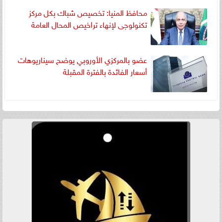
محافظ المنيا: تخصيص شباك بكل مركز
تكنولوجى لإنهاء تراخيص المحال العامة
عضو بالمركزي الأوروبي يوضح سيناريوهات
أسعار الفائدة بالفترة المقبلة