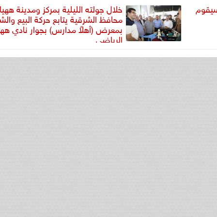
سيقوم
خلال جولته الليلية بمركز ومدينة ههيا
محافظ الشرقية يتابع حركة البيع والشر
بمعرض (أهلاً مدارس) بجوار نادي ههي
الرياضي