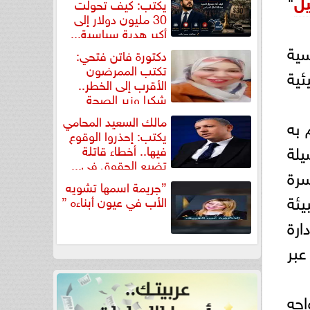
يل
"
يكتب: كيف تحولت
30 مليون دولار إلى
أكبر هدية سياسية...
سية
دكتورة فاتن فتحي:
تكتب الممرضون
ئية
الأقرب إلى الخطر..
شكرا وزير الصحة
لتكريم...
مالك السعيد المحامي
 به
يكتب: إحذروا الوقوع
يلة
فيها.. أخطاء قاتلة
تضيع الحقوق في...
سرة
”جريمة اسمها تشويه
يئة
الأب في عيون أبناءه ”
ارة
عبر
جه