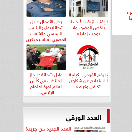
اء
ا
الإفتاء: نزيف الأنف لا
رجل الأعمال عادل
ينقض الوضوء ولا
شحاتة يهنئ الرئيس
يوجب إعادته
السيسي والشعب
المصري بمناسبة ذكرى
ثورة...
بالرقم القومي.. كيفية
عادل شحاتة : إنجاز
الاستعلام عن شكاوى
المنتخب في كأس
تكافل وكرامة
العالم ثمرة اهتمام
الرئيس...
العدد الورقي
العدد الجديد من جريدة