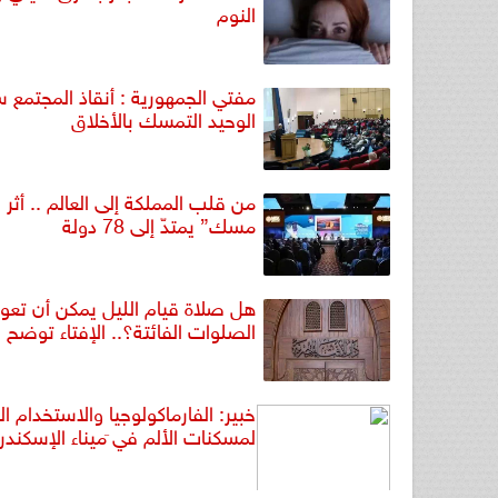
النوم
مفتي الجمهورية : أنقاذ المجتمع س
الوحيد التمسك بالأخلاق
من قلب المملكة إلى العالم .. أثر
مسك” يمتدّ إلى 78 دولة
هل صلاة قيام الليل يمكن أن تع
الصلوات الفائتة؟.. الإفتاء توضح
خبير: الفارماكولوجيا والاستخدام ا
لمسكنات الألم في َميناء الإسكندر