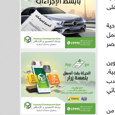
على
حية
عمل
عصر
ين
ية.
أدب
ائي
 من