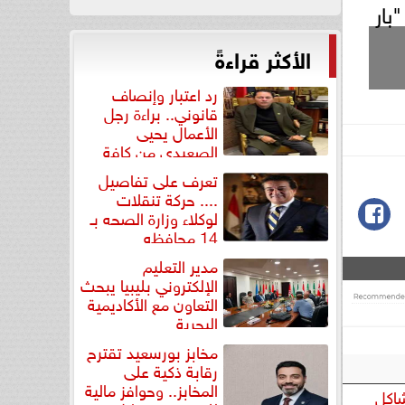
بار
الأكثر قراءةً
رد اعتبار وإنصاف
قانوني.. براءة رجل
الأعمال يحيى
الصعيدي من كافة
التهم...
تعرف على تفاصيل
.... حركة تنقلات
لوكلاء وزارة الصحه بـ
14 محافظه
مدير التعليم
الإلكتروني بليبيا يبحث
التعاون مع الأكاديمية
البحرية
مخابز بورسعيد تقترح
رقابة ذكية على
المخابز.. وحوافز مالية
شاكل