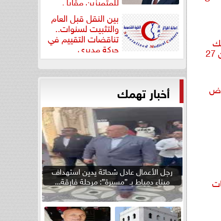
للمتميزين مقابل
جودة...
بين النقل قبل العام
والتثبيت لسنوات..
تناقضات التقييم في
سك
حركة مديري
العالمي يختتم أعماله بمشاركة أكثر من 27
”مستشفيات...
عرض
أخبار تهمك
رجل الأعمال عادل شحاتة يدين استهداف
ميناء دمياط بـ ”مسيرة”: مرحلة فارقة...
ات