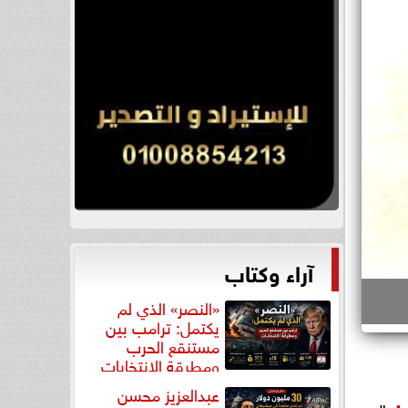
آراء وكتاب
«النصر» الذي لم
يكتمل: ترامب بين
مستنقع الحرب
ومطرقة الانتخابات
عبدالعزيز محسن