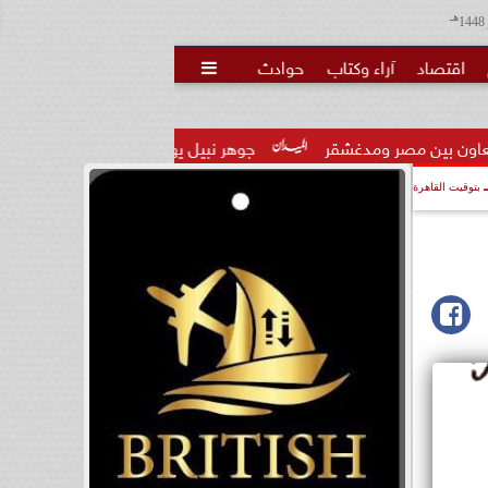
هـ
اقتصاد
آراء وكتاب
حوادث

ومدغشقر
جوهر نبيل يهنئ لاعبي المنتخب القومي لألعاب القوي  بع
بتوقيت القاهرة