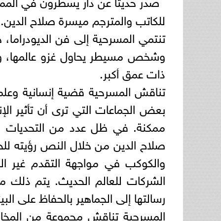
صدر حديثًا عن دار يسطرون في الممل
للكاتب والمترجم ميسرة صلاح الدين.
تنتمي المسرحية إلى فن الديودراما، 
وشخص مسيطر يحاول غزو عالمها، وف
ذات عمق أكبر.
تناقش المسرحية قضية إنسانية وعلمي
بعض الجماعات التي ترى أن تأثير ال
ممكنة. في ظل عدد من التحديات وا
صلاح الدين من خلال النص رؤيته للحف
والكوكب في مواجهة التقدم غير الح
الشركات للعالم الحديث. يتم ذلك م
رسالتها إلى الجماهير بالحفاظ على ال
المسرحية تناقش مجموعة من المخا