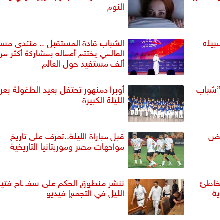
النوم
بيله
الشباب قادة المستقبل .. منتدى م
ألف مستفيد حول العالم
 ”شباب
أوبرا دمنهور تحتفل بعيد الطفولة ب
الليلة الكبيرة
وض
قبل مباراة الليلة..تعرف على تاريخ
مواجهات مصر وموريتانيا التاريخية
لخاطئ
ننشر منطوق الحكم على سفـ ـاح فتي
ية
الليل في التجمع| فيديو