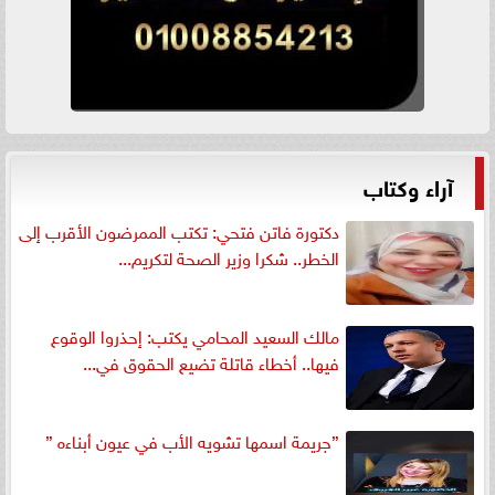
آراء وكتاب
دكتورة فاتن فتحي: تكتب الممرضون الأقرب إلى
الخطر.. شكرا وزير الصحة لتكريم...
مالك السعيد المحامي يكتب: إحذروا الوقوع
فيها.. أخطاء قاتلة تضيع الحقوق في...
”جريمة اسمها تشويه الأب في عيون أبناءه ”