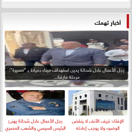
أخبار تهمك
رجل الأعمال عادل شحاتة يدين استهداف ميناء دمياط بـ ”مسيرة”:
مرحلة فارقة...
الإفتاء: نزيف الأنف لا ينقض
رجل الأعمال عادل شحاتة يهنئ
الوضوء ولا يوجب إعادته
الرئيس السيسي والشعب المصري