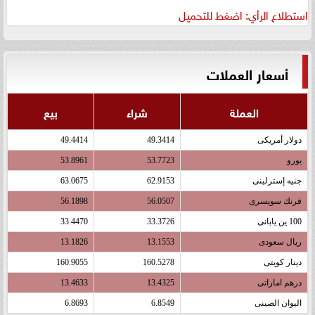
استطلاع الرأي: اضغط للتحميل
أسعار العملات
العملة
شراء
بيع
دولار أمريكى
49.3414
49.4414
يورو
53.7723
53.8961
جنيه إسترلينى
62.9153
63.0675
فرنك سويسرى
56.0507
56.1898
100 ين يابانى
33.3726
33.4470
ريال سعودى
13.1553
13.1826
دينار كويتى
160.5278
160.9055
درهم اماراتى
13.4325
13.4633
اليوان الصينى
6.8549
6.8693