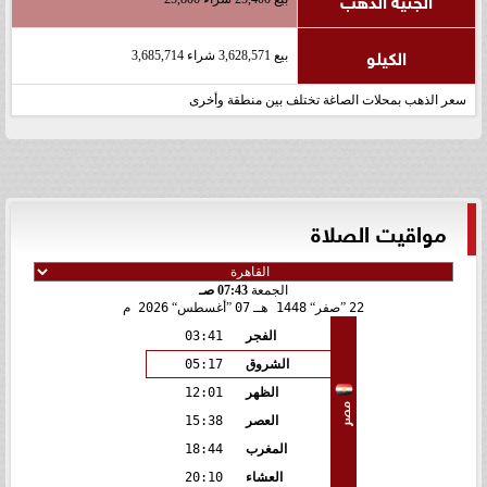
الكيلو
بيع 3,628,571 شراء 3,685,714
سعر الذهب بمحلات الصاغة تختلف بين منطقة وأخرى
مواقيت الصلاة
الجمعة
07:43 صـ
22
صفر
1448 هـ
07
أغسطس
2026 م
الفجر
03:41
الشروق
05:17
الظهر
12:01
مصر
العصر
15:38
المغرب
18:44
العشاء
20:10