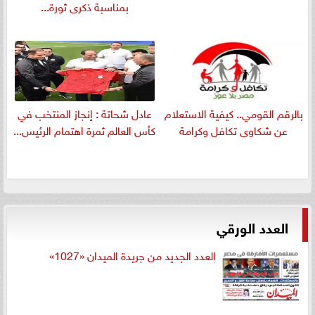
بمناسبة ذكرى ثورة...
بالرقم القومي.. كيفية الاستعلام
عادل شحاتة : إنجاز المنتخب في
عن شكاوى تكافل وكرامة
كأس العالم ثمرة اهتمام الرئيس...
العدد الورقي
العدد الجديد من جريدة الميدان «1027»