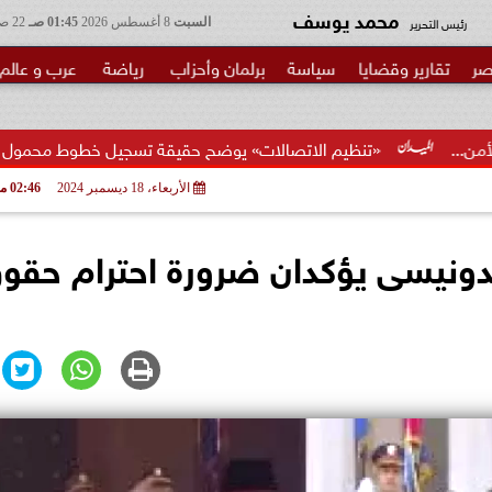
محمد يوسف
رئيس التحرير
السبت
8 أغسطس 2026
01:45 صـ
22 صفر 1448
صر
تقارير وقضايا
سياسة
برلمان وأحزاب
رياضة
عرب و عالم
نظيم الاتصالات» يوضح حقيقة تسجيل خطوط محمول بأسماء المواطنين د
الأربعاء، 18 ديسمبر 2024
02:46 مـ
دونيسى يؤكدان ضرورة احترام حقو