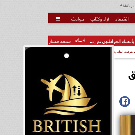
هـ
اقتصاد
آراء وكتاب
حوادث

ون...
محمد مختار جمعة: بدل البطالة يجب ألا يتحول لمنحة مدى.
بتوقيت القاهرة
ق