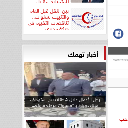
للمتميزين مقابل
جودة...
بين النقل قبل العام
والتثبيت لسنوات..
تناقضات التقييم في
حركة مديري
”مستشفيات...
أخبار تهمك
رجل الأعمال عادل شحاتة يدين استهداف
ميناء دمياط بـ ”مسيرة”: مرحلة فارقة...