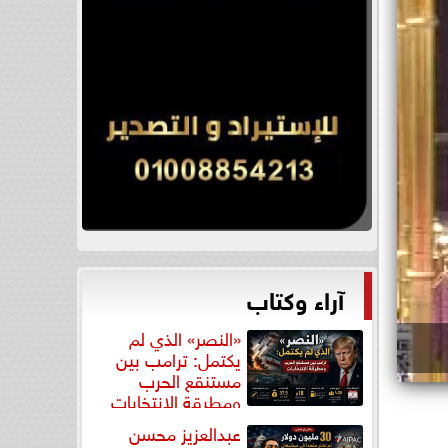
آراء وكتاب
«النصر» الذي لم
يكتمل: ترامب بين
مستنقع الحرب
ومطرقة الانتخابات
عبدالعزيز محسن