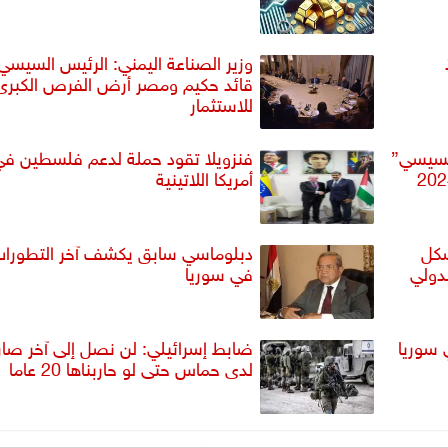
وزير الصناعة اليمني: الرئيس السيسي
قائد حكيم ومصر أرض الفرص الكبرى
للاستثمار
السيسي”
فنزويلا تقود حملة لدعم فلسطين ف
أمريكا اللاتينية
شكل
دبلوماسي سابق يكشف آخر التطورا
لدولي
في سوريا
 سوريا
ضابط إسرائيلي: لن نصل إلى آخر صا
لدى حماس حتى لو حاربناها 20 عاما