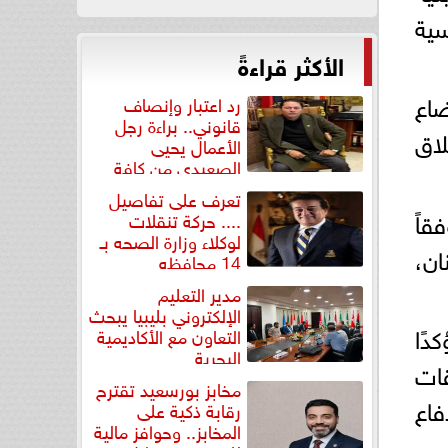
سية
الأكثر قراءةً
ضاع
رد اعتبار وإنصاف
قانوني.. براءة رجل
لاق
الأعمال يحيى
الصعيدي من كافة
التهم...
تعرف على تفاصيل
قاً
.... حركة تنقلات
لوكلاء وزارة الصحه بـ
ان،
14 محافظه
مدير التعليم
الإلكتروني بليبيا يبحث
دًا
التعاون مع الأكاديمية
البحرية
قات
مخابز بورسعيد تقترح
فاع
رقابة ذكية على
المخابز.. وحوافز مالية