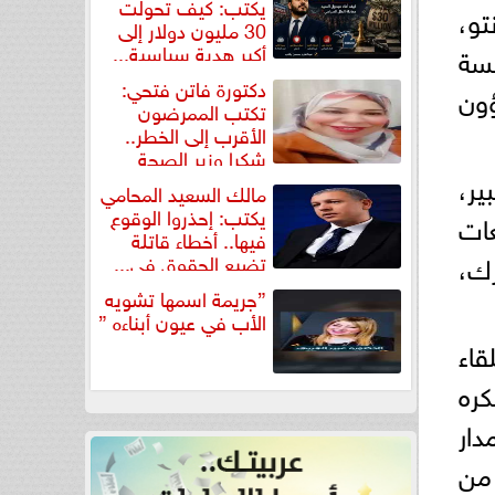
يكتب: كيف تحولت
تو،
30 مليون دولار إلى
أكبر هدية سياسية...
لسة
دكتورة فاتن فتحي:
ؤون
تكتب الممرضون
الأقرب إلى الخطر..
شكرا وزير الصحة
لتكريم...
ر،
مالك السعيد المحامي
يكتب: إحذروا الوقوع
عات
فيها.. أخطاء قاتلة
رك،
تضيع الحقوق في...
”جريمة اسمها تشويه
الأب في عيون أبناءه ”
قاء
كره
دار
 من