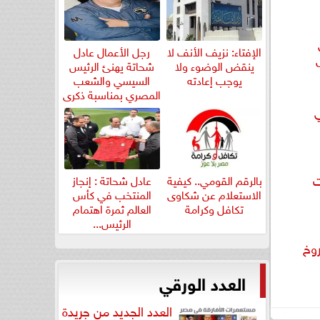
الإفتاء: نزيف الأنف لا
رجل الأعمال عادل
ينقض الوضوء ولا
شحاتة يهنئ الرئيس
يوجب إعادته
السيسي والشعب
المصري بمناسبة ذكرى
ثورة...
ي
ت
بالرقم القومي.. كيفية
عادل شحاتة : إنجاز
الاستعلام عن شكاوى
المنتخب في كأس
تكافل وكرامة
العالم ثمرة اهتمام
الرئيس...
روخ
العدد الورقي
العدد الجديد من جريدة