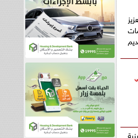
يز
مات
ديم
ي
نية