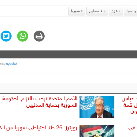
ونيسيا
غزة
فلسطين
سوريا
د عباس
الأمم المتحدة ترحب بالتزام الحكومة
ل قمة
السورية بحماية المدنيين
ون
 في
رويترز: 26 طنا احتياطي سوريا من الذهب