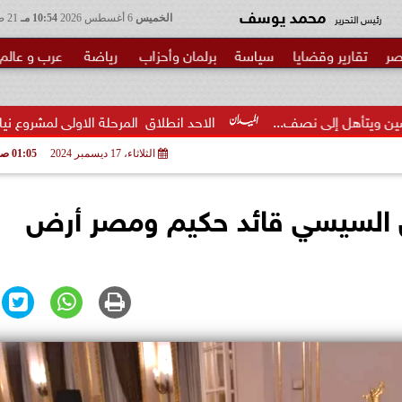
محمد يوسف
رئيس التحرير
الخميس
6 أغسطس 2026
10:54 مـ
21 صفر 1448
صر
تقارير وقضايا
سياسة
برلمان وأحزاب
رياضة
عرب و عالم
صف...
الاحد انطلاق  المرحلة الاولى لمشروع نيابي بحزب الوعي لت
الثلاثاء، 17 ديسمبر 2024
01:05 صـ
يس السيسي قائد حكيم ومصر أرض