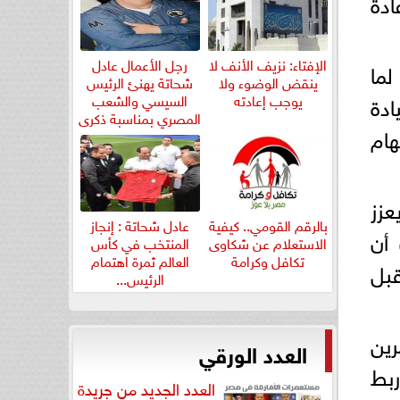
ادة
الإفتاء: نزيف الأنف لا
رجل الأعمال عادل
لما
ينقض الوضوء ولا
شحاتة يهنئ الرئيس
ادة
يوجب إعادته
السيسي والشعب
المصري بمناسبة ذكرى
هام
ثورة...
عزز
بالرقم القومي.. كيفية
عادل شحاتة : إنجاز
 أن
الاستعلام عن شكاوى
المنتخب في كأس
تكافل وكرامة
العالم ثمرة اهتمام
قبل
الرئيس...
رين
العدد الورقي
ربط
العدد الجديد من جريدة