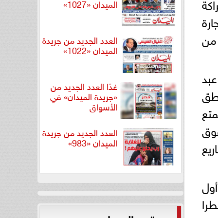
اكة
الميدان «1027»
ارة
 من
العدد الجديد من جريدة
الميدان «1022»
عبد
غدًا العدد الجديد من
طق
«جريدة الميدان» في
الأسواق
متع
وق
العدد الجديد من جريدة
الميدان «983»
ريع
أول
طرا