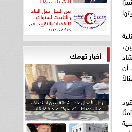
رًا
للمتميزين مقابل
جودة...
تها
بين النقل قبل العام
والتثبيت لسنوات..
تناقضات التقييم في
حركة مديري
اعة
”مستشفيات...
ين،
أخبار تهمك
شاد
 أن
لاً
قود
رجل الأعمال عادل شحاتة يدين استهداف
ميناء دمياط بـ ”مسيرة”: مرحلة فارقة...
نًا
سية