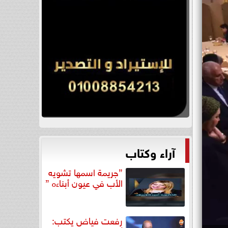
آراء وكتاب
”جريمة اسمها تشويه
الأب في عيون أبناءه ”
رفعت فياض يكتب: