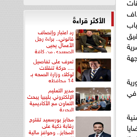
قات
داف
الأكثر قراءةً
باب
رد اعتبار وإنصاف
يق
قانوني.. براءة رجل
رية
الأعمال يحيى
الصعيدي من كافة
هة
التهم...
تعرف على تفاصيل
.... حركة تنقلات
لوكلاء وزارة الصحه بـ
رية
14 محافظه
مدير التعليم
 في
الإلكتروني بليبيا يبحث
التعاون مع الأكاديمية
البحرية
نية
مخابز بورسعيد تقترح
رقابة ذكية على
ايا
المخابز.. وحوافز مالية