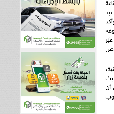
اعة
عبد
أكد
وفه
بّر
اص
ية،
حيث
 أن
عوب