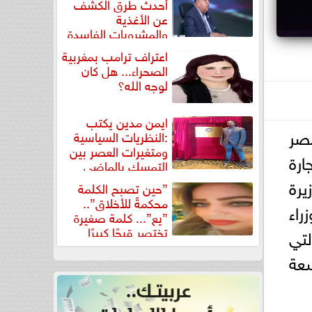
أحدث طرق الكشف
عن الأغذية
والمشروبات الفاسدة
في كتاب...
اعتراف ترامب بمغربية
الصحراء... هل كان
لوجه الله؟
ايمن مدين يكتب
مصر
:النظريات السياسية
ومتغيرات العصر بين
ارة
التمسك بالماضي
ومواجهة تحديات...
يرة
”حين تصبح الكلمة
محكمةً للأخلاق”..
راء
”يع”... كلمة صغيرة
تختصر قبحًا كبيرًا
لتي
سعة