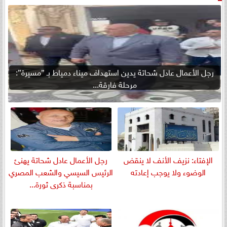
رجل الأعمال عادل شحاتة يدين استهداف ميناء دمياط بـ ”مسيرة”:
مرحلة فارقة...
الإفتاء: نزيف الأنف لا ينقض
رجل الأعمال عادل شحاتة يهنئ
الوضوء ولا يوجب إعادته
الرئيس السيسي والشعب المصري
بمناسبة ذكرى ثورة...