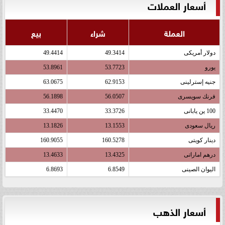
أسعار العملات
العملة
شراء
بيع
دولار أمريكى
49.3414
49.4414
يورو
53.7723
53.8961
جنيه إسترلينى
62.9153
63.0675
فرنك سويسرى
56.0507
56.1898
100 ين يابانى
33.3726
33.4470
ريال سعودى
13.1553
13.1826
دينار كويتى
160.5278
160.9055
درهم اماراتى
13.4325
13.4633
اليوان الصينى
6.8549
6.8693
أسعار الذهب