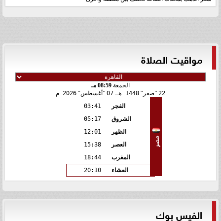
مواقيت الصلاة
الجمعة
08:59 مـ
22
صفر
1448 هـ
07
أغسطس
2026 م
الفجر
03:41
الشروق
05:17
الظهر
12:01
مصر
العصر
15:38
المغرب
18:44
العشاء
20:10
الفيس بوك