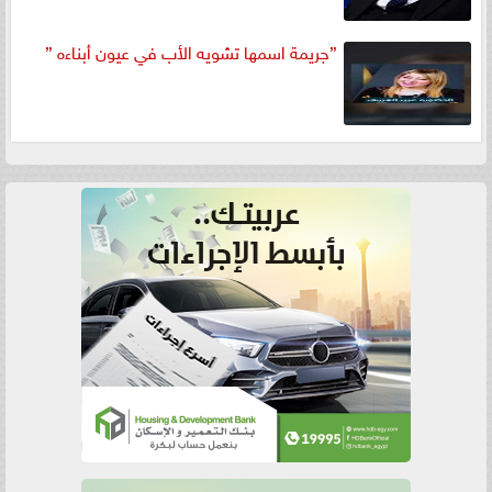
”جريمة اسمها تشويه الأب في عيون أبناءه ”