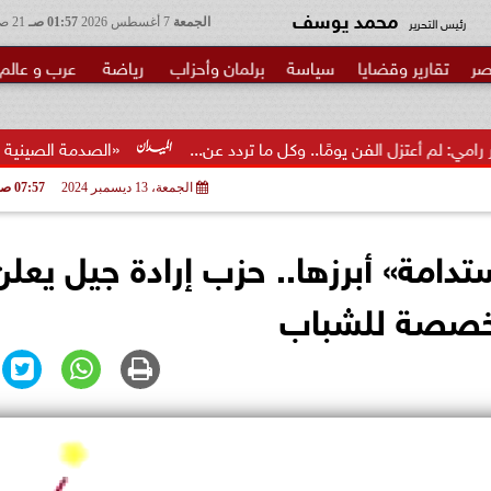
محمد يوسف
رئيس التحرير
الجمعة
7 أغسطس 2026
01:57 صـ
21 صفر 1448
صر
تقارير وقضايا
سياسة
برلمان وأحزاب
رياضة
عرب و عالم
 يومًا.. وكل ما تردد عن...
«الصدمة الصينية 2.0»... ما الذي تغير فعلا؟
الجمعة، 13 ديسمبر 2024
07:57 صـ
تدامة» أبرزها.. حزب إرادة جيل يعلن
تخصصة للشباب