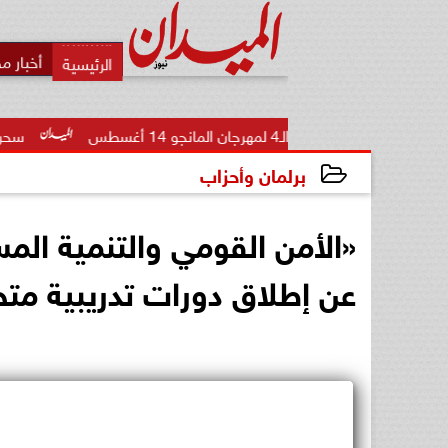
أخبار م
لمانجو 14 أغسطس
سحر رامي: لم أعتزل الفن
برلمان وأحزاب
2024-12-13 07:57:19
«الأمن القومي والتنمية المس
عن إطلاق دورات تدريبية م