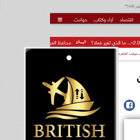
هـ
اقتصاد
آراء وكتاب
حوادث

محافظ الغربية يكرم 100 من أوائل الجمهورية والمحافظة ويؤكد: الاستثمار...
بتوقيت القاهرة