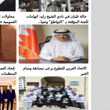
حالة غليان في نادي الشيخ زايد: اتهامات
محاولات ل
للجنة المؤقتة بـ ”التواطؤ” وضيا...
العمومية خل
الاتحاد العربي للتطوع يرعى مسابقة وسام
إتحاد الع
الخير
المنظمات ال