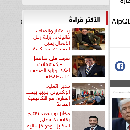
الأكثر قراءةً
tps://docs.google.com/forms/d/e/1FA
رد اعتبار وإنصاف
قانوني.. براءة رجل
الأعمال يحيى
الصعيدي من كافة
التهم...
تعرف على تفاصيل
.... حركة تنقلات
لوكلاء وزارة الصحه بـ
14 محافظه
مدير التعليم
الإلكتروني بليبيا يبحث
التعاون مع الأكاديمية
البحرية
مخابز بورسعيد تقترح
رقابة ذكية على
المخابز.. وحوافز مالية