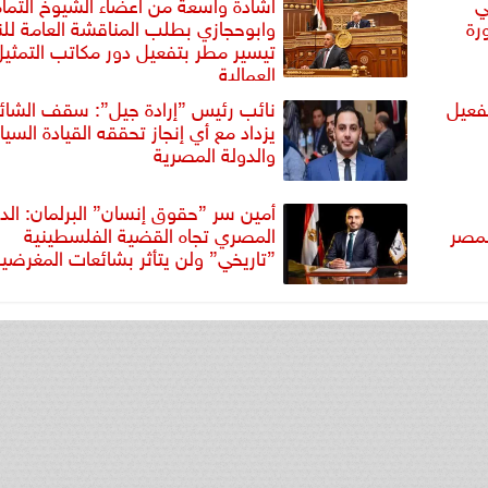
ي
اشادة واسعة من اعضاء الشيوخ التما
رة
وابوحجازي بطلب المناقشة العامة للن
تيسير مطر بتفعيل دور مكاتب التمثي
العمالية
فعيل
نائب رئيس ”إرادة جيل”: سقف الشائ
يزداد مع أي إنجاز تحققه القيادة السي
والدولة المصرية
أمين سر ”حقوق إنسان” البرلمان: الد
لمصر
المصري تجاه القضية الفلسطينية
”تاريخي” ولن يتأثر بشائعات المغرضي