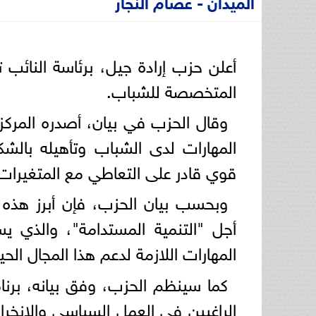
الميدان - عصام النجار
أعلن حزب إرادة جيل، برئاسة النائب 
المتخصصة للشباب.
وقال الحزب في بيان، أصدره المركز 
المهارات لدى الشباب وتأهيله بالش
قوي قادر على التعاطي مع المتغيرات
وبحسب بيان الحزب، فإن أبرز هذه 
أجل "التنمية المستدامة"، والذي ي
المهارات اللازمة لدعم هذا المجال الح
كما سينظم الحزب، وفق بيانه، برنامج
الراغبين في العمل السياسي والانخر