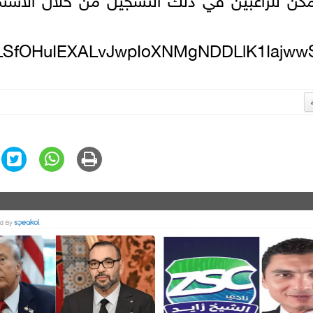
IpQLSfOHuIEXALvJwpIoXNMgNDDLlK1Iajww