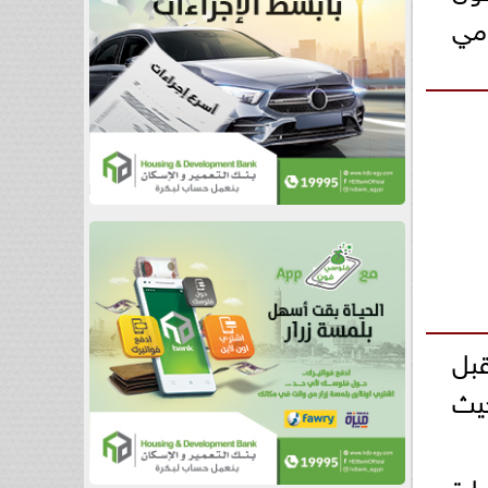
ومي
لمقبل
حيث
ارة