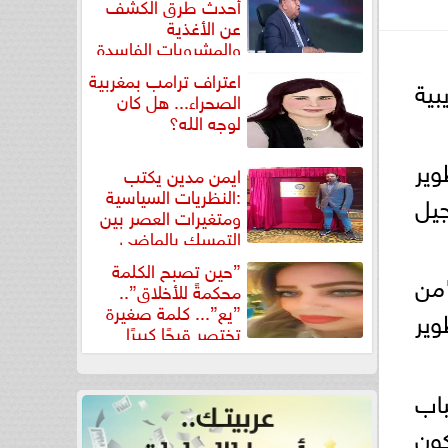
أحدث طرق الكشف
عن الأغذية
والمشروبات الفاسدة
في كتاب...
اعتراف ترامب بمغربية
بية
الصحراء... هل كان
لوجه الله؟
وير
ايمن مدين يكتب
:النظريات السياسية
جيل
ومتغيرات العصر بين
التمسك بالماضي
ومواجهة تحديات...
”حين تصبح الكلمة
"من
محكمةً للأخلاق”..
”يع”... كلمة صغيرة
وير
تختصر قبحًا كبيرًا
باب
كون