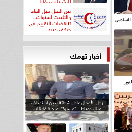
للمتميزين مقابل
جودة...
بين النقل قبل العام
والتثبيت لسنوات..
 السادس
تناقضات التقييم في
حركة مديري
”مستشفيات...
أخبار تهمك
نور
رجل الأعمال عادل شحاتة يدين استهداف
ميناء دمياط بـ ”مسيرة”: مرحلة فارقة...