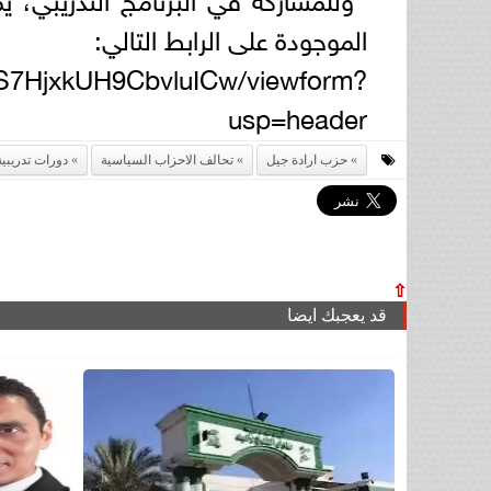
الموجودة على الرابط التالي:
S7HjxkUH9CbvluICw/viewform?
usp=header
حزب ارادة جيل
تحالف الاحزاب السياسية
دورات تدريبية
⇧
قد يعجبك ايضا