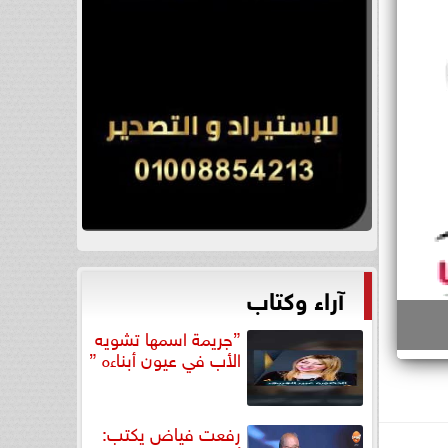
آراء وكتاب
”جريمة اسمها تشويه
الأب في عيون أبناءه ”
رفعت فياض يكتب: