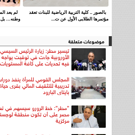
بالصور .. كلية التربية الرياضية للبنات تعقد
لم يعد ا
مؤتمرها الطلابى الأول عن ت...
وطنه… بل 
موضوعات متعلقة
تيسير مطر: زيارة الرئيس السيسي
الأوروبية جاءت في توقيت يواجه ا
فيه تحديات على كافة المستويات
المجلس القومي للمرأة ينفذ دورا
تدريبية للتثقيف المالي بقرى حياة
بايتاى البارود
”مطر”: خط الرورو سيسهم في تعز
مصر على أن تكون منطقة لوجستي
مركزية