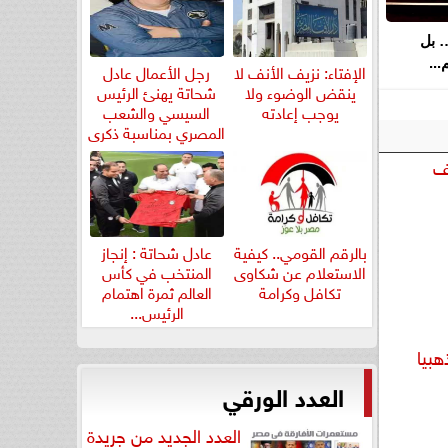
… بل
..
الإفتاء: نزيف الأنف لا
رجل الأعمال عادل
ينقض الوضوء ولا
شحاتة يهنئ الرئيس
يوجب إعادته
السيسي والشعب
المصري بمناسبة ذكرى
ثورة...
ف
بالرقم القومي.. كيفية
عادل شحاتة : إنجاز
الاستعلام عن شكاوى
المنتخب في كأس
تكافل وكرامة
العالم ثمرة اهتمام
الرئيس...
هبيا
العدد الورقي
العدد الجديد من جريدة