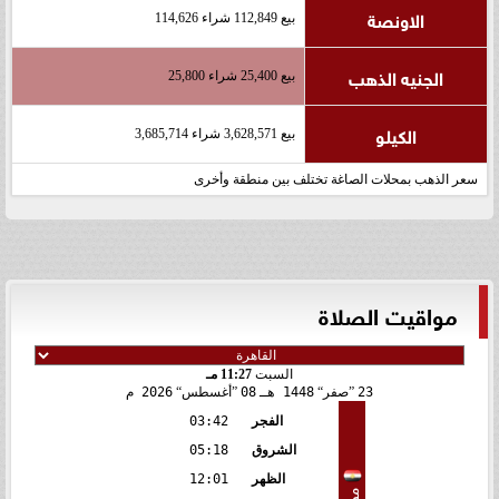
الاونصة
بيع 112,849 شراء 114,626
الجنيه الذهب
بيع 25,400 شراء 25,800
الكيلو
بيع 3,628,571 شراء 3,685,714
سعر الذهب بمحلات الصاغة تختلف بين منطقة وأخرى
مواقيت الصلاة
السبت
11:27 مـ
23
صفر
1448 هـ
08
أغسطس
2026 م
الفجر
03:42
الشروق
05:18
الظهر
12:01
مصر