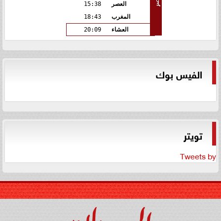
العصر
15:38
المغرب
18:43
العشاء
20:09
الفيس بوك
تويتر
Tweets by