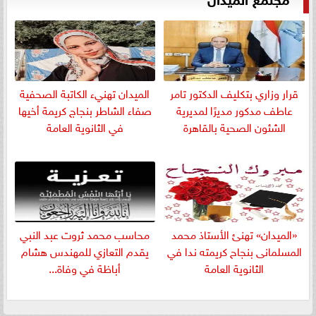
قرار وزاري بتكليف الدكتور تامر
الميدان تهنيء الكاتبة الصحفية
عاطف مدكور مديرًا لمديرية
صفاء الشاطر بنجاج كريمة أخيها
الشئون الصحية بالقاهرة
في الثانوية العامة
«الميدان» تهنئ الأستاذ محمد
​محاسب محمد ثروت عبد النبي
المسلمانى بنجاح كريمته ندا في
يقدم التعازي للمهندس هشام
الثانوية العامة
أباظة في وفاة...