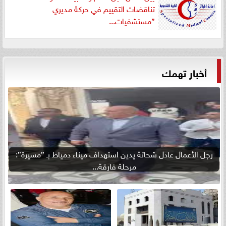
تناقضات التقييم في حركة مديري
”مستشفيات...
أخبار تهمك
رجل الأعمال عادل شحاتة يدين استهداف ميناء دمياط بـ ”مسيرة”:
مرحلة فارقة...