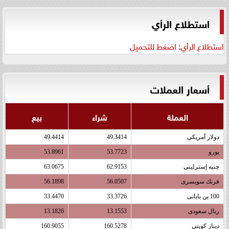
استطلاع الرأي
استطلاع الرأي: اضغط للتحميل
أسعار العملات
العملة
شراء
بيع
دولار أمريكى
49.3414
49.4414
يورو
53.7723
53.8961
جنيه إسترلينى
62.9153
63.0675
فرنك سويسرى
56.0507
56.1898
100 ين يابانى
33.3726
33.4470
ريال سعودى
13.1553
13.1826
دينار كويتى
160.5278
160.9055