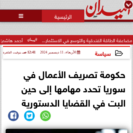
محمد يوسف
رئيس التحرير

 الفندقية والتوسع في الاستثمار...
أحمد هاشم: الإعلام مُطال
سياسة
الأربعاء، 11 ديسمبر 2024
12:41 صـ
بتوقيت القاهرة
2024-12-11 00:41:46
حكومة تصريف الأعمال في
سوريا تحدد مهامها إلى حين
البت في القضايا الدستورية