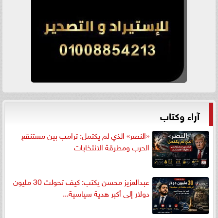
آراء وكتاب
«النصر» الذي لم يكتمل: ترامب بين مستنقع
الحرب ومطرقة الانتخابات
عبدالعزيز محسن يكتب: كيف تحولت 30 مليون
دولار إلى أكبر هدية سياسية...