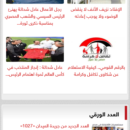
الإفتاء: نزيف الأنف لا ينقض
رجل الأعمال عادل شحاتة يهنئ
الوضوء ولا يوجب إعادته
الرئيس السيسي والشعب المصري
بمناسبة ذكرى ثورة...
بالرقم القومي.. كيفية الاستعلام
عادل شحاتة : إنجاز المنتخب في
عن شكاوى تكافل وكرامة
كأس العالم ثمرة اهتمام الرئيس...
العدد الورقي
العدد الجديد من جريدة الميدان «1027»