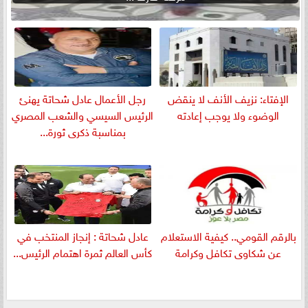
الإفتاء: نزيف الأنف لا ينقض
رجل الأعمال عادل شحاتة يهنئ
الوضوء ولا يوجب إعادته
الرئيس السيسي والشعب المصري
بمناسبة ذكرى ثورة...
بالرقم القومي.. كيفية الاستعلام
عادل شحاتة : إنجاز المنتخب في
عن شكاوى تكافل وكرامة
كأس العالم ثمرة اهتمام الرئيس...