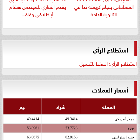
المسلمانى بنجاح كريمته ندا في
يقدم التعازي للمهندس هشام
الثانوية العامة
أباظة في وفاة...
استطلاع الرأي
استطلاع الرأي: اضغط للتحميل
أسعار العملات
العملة
شراء
بيع
دولار أمريكى
49.3414
49.4414
يورو
53.7723
53.8961
جنيه إسترلينى
62.9153
63.0675