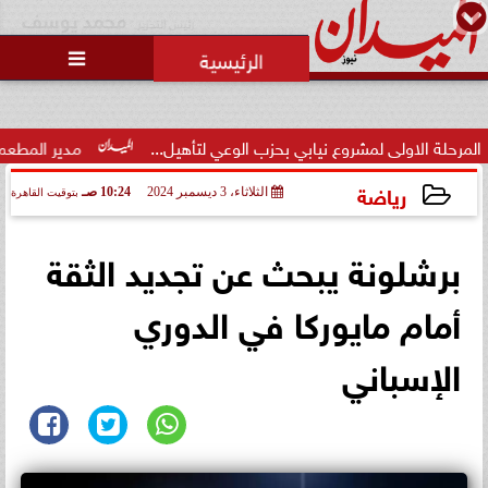
محمد يوسف
رئيس التحرير

وزارة الداخلية تفتح باب التقديم
لحج القرعة 2027.. اعرف الشروط
والمواعي...
ابي بحزب الوعي لتأهيل...
مدير المطعم عن واقعة منع سيدة من ال
رياضة
الثلاثاء، 3 ديسمبر 2024
10:24 صـ
بتوقيت القاهرة
2024-12-03 10:24:23
برشلونة يبحث عن تجديد الثقة
أمام مايوركا في الدوري
الإسباني