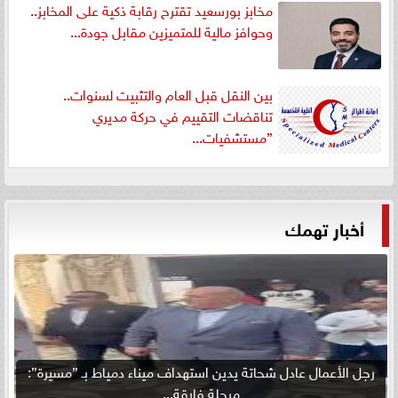
مخابز بورسعيد تقترح رقابة ذكية على المخابز..
وحوافز مالية للمتميزين مقابل جودة...
بين النقل قبل العام والتثبيت لسنوات..
تناقضات التقييم في حركة مديري
”مستشفيات...
أخبار تهمك
رجل الأعمال عادل شحاتة يدين استهداف ميناء دمياط بـ ”مسيرة”:
مرحلة فارقة...