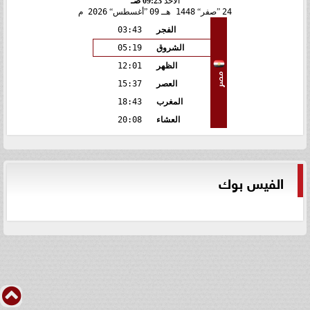
الأحد
09:23 صـ
24
صفر
1448 هـ
09
أغسطس
2026 م
الفجر
03:43
الشروق
05:19
الظهر
12:01
مصر
العصر
15:37
المغرب
18:43
العشاء
20:08
الفيس بوك