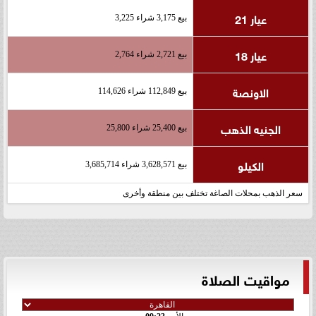
عيار 21
بيع 3,175 شراء 3,225
عيار 18
بيع 2,721 شراء 2,764
الاونصة
بيع 112,849 شراء 114,626
الجنيه الذهب
بيع 25,400 شراء 25,800
الكيلو
بيع 3,628,571 شراء 3,685,714
سعر الذهب بمحلات الصاغة تختلف بين منطقة وأخرى
مواقيت الصلاة