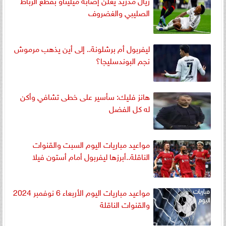
ريال مدريد يعلن إصابة ميليتاو بقطع الرباط
الصليبي والغضروف
ليفربول أم برشلونة.. إلى أين يذهب مرموش
نجم البوندسليجا؟
هانز فليك: سأسير على خطى تشافي وأكن
له كل الفضل
مواعيد مباريات اليوم السبت والقنوات
الناقلة..أبرزها ليفربول أمام أستون فيلا
مواعيد مباريات اليوم الأربعاء 6 نوفمبر 2024
والقنوات الناقلة