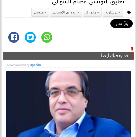
تعليق التونسي عصام الشوالي.
برشلونة
مايوركا
الدوري الإسباني
ميسي
⇧
قد يعجبك ايضا