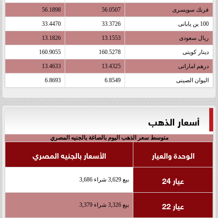
فرنك سويسرى
56.0507
56.1898
100 ين يابانى
33.3726
33.4470
ريال سعودى
13.1553
13.1826
دينار كويتى
160.5278
160.9055
درهم اماراتى
13.4325
13.4633
اليوان الصينى
6.8549
6.8693
أسعار الذهب
متوسط سعر الذهب اليوم بالصاغة بالجنيه المصري
الوحدة والعيار
الأسعار بالجنيه المصري
عيار 24
بيع 3,629 شراء 3,686
عيار 22
بيع 3,326 شراء 3,379