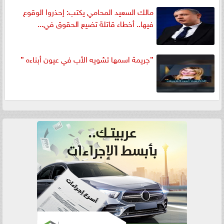
مالك السعيد المحامي يكتب: إحذروا الوقوع
فيها.. أخطاء قاتلة تضيع الحقوق في...
”جريمة اسمها تشويه الأب في عيون أبناءه ”