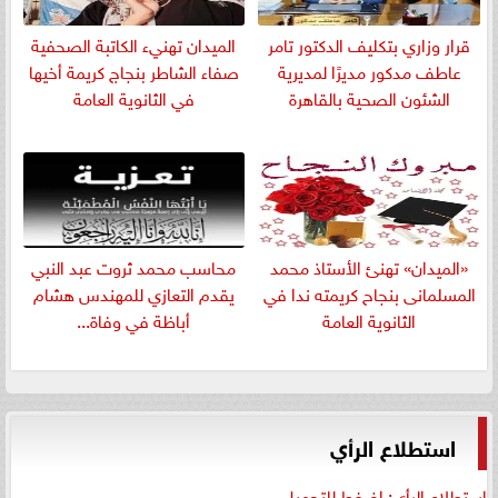
قرار وزاري بتكليف الدكتور تامر
الميدان تهنيء الكاتبة الصحفية
عاطف مدكور مديرًا لمديرية
صفاء الشاطر بنجاج كريمة أخيها
الشئون الصحية بالقاهرة
في الثانوية العامة
«الميدان» تهنئ الأستاذ محمد
​محاسب محمد ثروت عبد النبي
المسلمانى بنجاح كريمته ندا في
يقدم التعازي للمهندس هشام
الثانوية العامة
أباظة في وفاة...
استطلاع الرأي
استطلاع الرأي: اضغط للتحميل