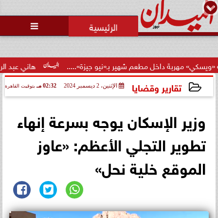
محمد يوسف
رئيس التحرير

حالة غليان في نادي الشيخ زايد:
اتهامات للجنة المؤقتة بـ ”التواطؤ”
وضيا...
هاني عبد الرحيم يُحذر من نصابي السوش
تقارير وقضايا
الإثنين، 2 ديسمبر 2024
02:32 مـ
بتوقيت القاهرة
2024-12-02 14:32:20
وزير الإسكان يوجه بسرعة إنهاء
تطوير التجلي الأعظم: «عاوز
الموقع خلية نحل»