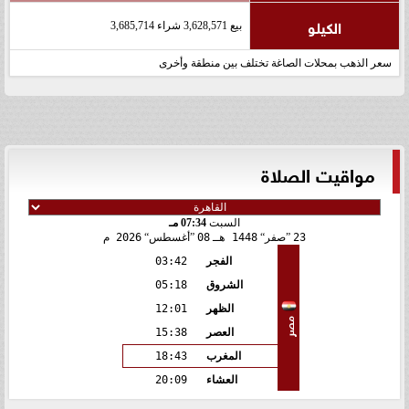
الكيلو
بيع 3,628,571 شراء 3,685,714
سعر الذهب بمحلات الصاغة تختلف بين منطقة وأخرى
مواقيت الصلاة
السبت
07:34 مـ
23
صفر
1448 هـ
08
أغسطس
2026 م
الفجر
03:42
الشروق
05:18
الظهر
12:01
مصر
العصر
15:38
المغرب
18:43
العشاء
20:09