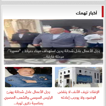
أخبار تهمك
رجل الأعمال عادل شحاتة يدين استهداف ميناء دمياط بـ ”مسيرة”:
مرحلة فارقة...
الإفتاء: نزيف الأنف لا ينقض
رجل الأعمال عادل شحاتة يهنئ
الوضوء ولا يوجب إعادته
الرئيس السيسي والشعب المصري
بمناسبة ذكرى ثورة...