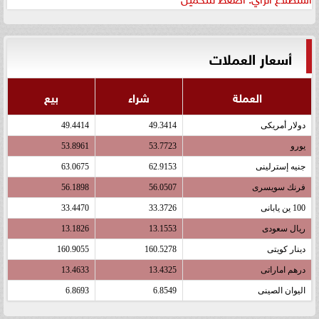
أسعار العملات
العملة
شراء
بيع
دولار أمريكى
49.3414
49.4414
يورو
53.7723
53.8961
جنيه إسترلينى
62.9153
63.0675
فرنك سويسرى
56.0507
56.1898
100 ين يابانى
33.3726
33.4470
ريال سعودى
13.1553
13.1826
دينار كويتى
160.5278
160.9055
درهم اماراتى
13.4325
13.4633
اليوان الصينى
6.8549
6.8693