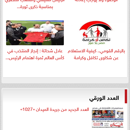
بمناسبة ذكرى ثورة...
بالرقم القومي.. كيفية الاستعلام
عادل شحاتة : إنجاز المنتخب في
عن شكاوى تكافل وكرامة
كأس العالم ثمرة اهتمام الرئيس...
العدد الورقي
العدد الجديد من جريدة الميدان «1027»