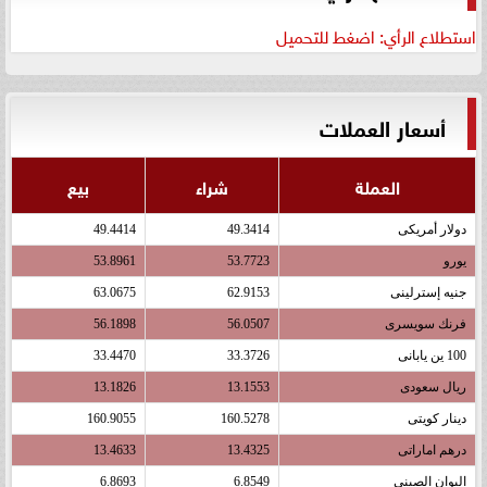
استطلاع الرأي: اضغط للتحميل
أسعار العملات
العملة
شراء
بيع
دولار أمريكى
49.3414
49.4414
يورو
53.7723
53.8961
جنيه إسترلينى
62.9153
63.0675
فرنك سويسرى
56.0507
56.1898
100 ين يابانى
33.3726
33.4470
ريال سعودى
13.1553
13.1826
دينار كويتى
160.5278
160.9055
درهم اماراتى
13.4325
13.4633
اليوان الصينى
6.8549
6.8693