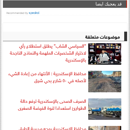
قد يعجبك ايضا
موضوعات متعلقة
”السياسي الشاب” يطلق استطلاع رأي
لاختيار الشخصيات الملهمة والنماذج الناجحة
بالإسكندرية
محافظ الإسكندرية : الأنتهاء من إعادة الشيء
لأصله في ٥٠ شارع بحي شرق
الصرف الصحى بالإسكندرية ترفع حالة
الطوارئ استعدادا لنوة الفيضة الصغرى
محافظ الإسكندرية يوجه مديرية الطرق