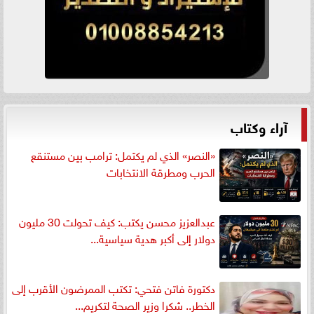
آراء وكتاب
«النصر» الذي لم يكتمل: ترامب بين مستنقع
الحرب ومطرقة الانتخابات
عبدالعزيز محسن يكتب: كيف تحولت 30 مليون
دولار إلى أكبر هدية سياسية...
دكتورة فاتن فتحي: تكتب الممرضون الأقرب إلى
الخطر.. شكرا وزير الصحة لتكريم...