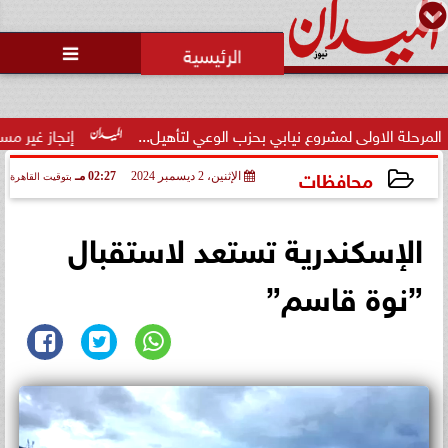
محمد يوسف
رئيس التحرير

لى لمشروع نيابي بحزب الوعي لتأهيل...
إنجاز غير مسبوق.. منتخب
محافظات
الإثنين، 2 ديسمبر 2024
02:27 مـ
بتوقيت القاهرة
2024-12-02 14:27:58
الإسكندرية تستعد لاستقبال
”نوة قاسم”