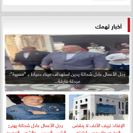
أخبار تهمك
رجل الأعمال عادل شحاتة يدين استهداف ميناء دمياط بـ ”مسيرة”:
مرحلة فارقة...
الإفتاء: نزيف الأنف لا ينقض
رجل الأعمال عادل شحاتة يهنئ
الوضوء ولا يوجب إعادته
الرئيس السيسي والشعب المصري