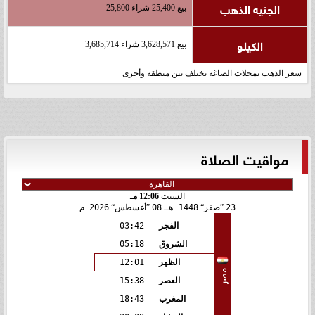
الجنيه الذهب
بيع 25,400 شراء 25,800
الكيلو
بيع 3,628,571 شراء 3,685,714
سعر الذهب بمحلات الصاغة تختلف بين منطقة وأخرى
مواقيت الصلاة
السبت
12:06 مـ
23
صفر
1448 هـ
08
أغسطس
2026 م
الفجر
03:42
الشروق
05:18
الظهر
12:01
مصر
العصر
15:38
المغرب
18:43