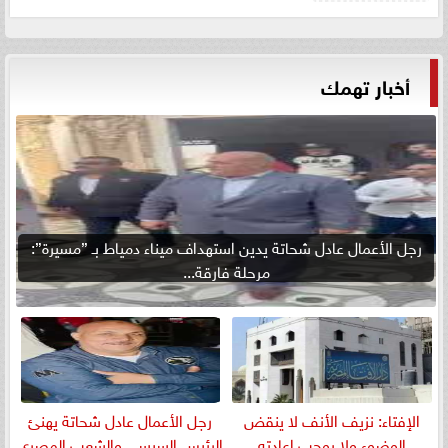
أخبار تهمك
رجل الأعمال عادل شحاتة يدين استهداف ميناء دمياط بـ ”مسيرة”:
مرحلة فارقة...
الإفتاء: نزيف الأنف لا ينقض
رجل الأعمال عادل شحاتة يهنئ
الوضوء ولا يوجب إعادته
الرئيس السيسي والشعب المصري