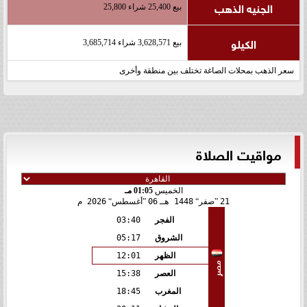
الجنيه الذهب
بيع 25,400 شراء 25,800
الكيلو
بيع 3,628,571 شراء 3,685,714
سعر الذهب بمحلات الصاغة تختلف بين منطقة وأخرى
مواقيت الصلاة
الخميس
01:05 مـ
21
صفر
1448 هـ
06
أغسطس
2026 م
الفجر
03:40
الشروق
05:17
الظهر
12:01
مصر
العصر
15:38
المغرب
18:45