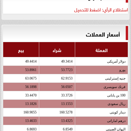
استطلاع الرأي: اضغط للتحميل
أسعار العملات
العملة
شراء
بيع
دولار أمريكى
49.3414
49.4414
يورو
53.7723
53.8961
جنيه إسترلينى
62.9153
63.0675
فرنك سويسرى
56.0507
56.1898
100 ين يابانى
33.3726
33.4470
ريال سعودى
13.1553
13.1826
دينار كويتى
160.5278
160.9055
درهم اماراتى
13.4325
13.4633
اليوان الصينى
6.8549
6.8693