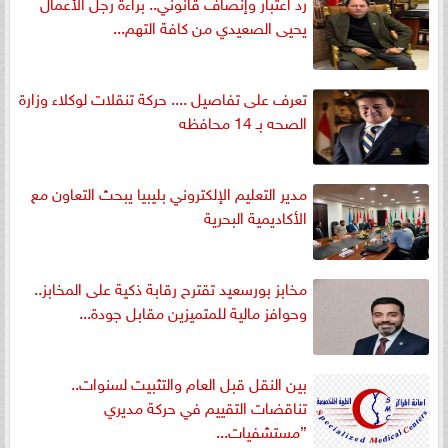
رد اعتبار وإنصاف قانوني.. براءة رجل الأعمال
يحيى الصعيدي من كافة التهم...
تعرف على تفاصيل .... حركة تنقلات لوكلاء وزارة
الصحه بـ 14 محافظه
مدير التعليم الإلكتروني بليبيا يبحث التعاون مع
الأكاديمية البحرية
مخابز بورسعيد تقترح رقابة ذكية على المخابز..
وحوافز مالية للمتميزين مقابل جودة...
بين النقل قبل العام والتثبيت لسنوات..
تناقضات التقييم في حركة مديري
”مستشفيات...