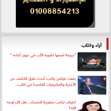
آراء وكتاب
”جريمة اسمها تشويه الأب في عيون أبناءه ”
رفعت فياض يكتب: أحدث طرق الكشف عن
الأغذية والمشروبات الفاسدة في كتاب...
اعتراف ترامب بمغربية الصحراء... هل كان لوجه
الله؟