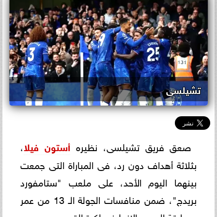
تشيلسى
صعق فريق تشيلسى، نظيره
أستون فيلا
،
بثلاثة أهداف دون رد، فى المباراة التى جمعت
بينهما اليوم الأحد، على ملعب "ستامفورد
بريدج"، ضمن منافسات الجولة الـ 13 من عمر
مسابقة الدورى الإنجليزى لكرة القدم.