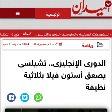
محمد يوسف
رئيس التحرير

خبيرة: الاختبارات المرنة
رياضة
الأحد، 1 ديسمبر 2024
10:44 مـ
بتوقيت القاهرة
2024-12-01 22:44:32
الدورى الإنجليزى.. تشيلسى
يصعق أستون فيلا بثلاثية
نظيفة