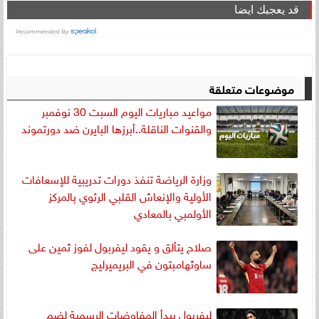
قد يعجبك ايضا
موضوعات متعلقة
مواعيد مباريات اليوم السبت 30 نوفمبر
والقنوات الناقلة..أبرزها البايرن ضد دورتموند
وزارة الرياضة تنفذ دورات تدريبية للإسعافات
الأولية والإنعاش القلبي الرئوي بالمركز
الأولمبي بالمعادي
صلاح يتألق و يقود ليفربول لفوز ثمين على
ساوثهامبتون في البريميرليج
ليفربول يبدأ المفاوضات الرسمية لضم