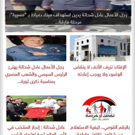
رجل الأعمال عادل شحاتة يدين استهداف ميناء دمياط بـ ”مسيرة”:
مرحلة فارقة...
الإفتاء: نزيف الأنف لا ينقض
رجل الأعمال عادل شحاتة يهنئ
الوضوء ولا يوجب إعادته
الرئيس السيسي والشعب المصري
بمناسبة ذكرى ثورة...
بالرقم القومي.. كيفية الاستعلام
عادل شحاتة : إنجاز المنتخب في
عن شكاوى تكافل وكرامة
كأس العالم ثمرة اهتمام الرئيس...