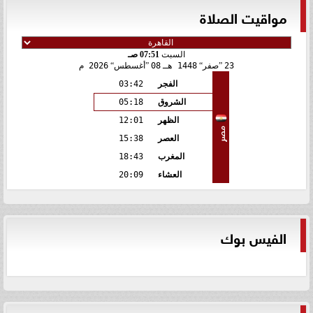
مواقيت الصلاة
السبت
07:51 صـ
23
صفر
1448 هـ
08
أغسطس
2026 م
الفجر
03:42
الشروق
05:18
الظهر
12:01
مصر
العصر
15:38
المغرب
18:43
العشاء
20:09
الفيس بوك