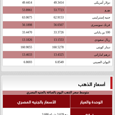
دولار أمريكى
49.3414
49.4414
يورو
53.7723
53.8961
جنيه إسترلينى
62.9153
63.0675
فرنك سويسرى
56.0507
56.1898
100 ين يابانى
33.3726
33.4470
ريال سعودى
13.1553
13.1826
دينار كويتى
160.5278
160.9055
درهم اماراتى
13.4325
13.4633
اليوان الصينى
6.8549
6.8693
أسعار الذهب
متوسط سعر الذهب اليوم بالصاغة بالجنيه المصري
الوحدة والعيار
الأسعار بالجنيه المصري
عيار 24
بيع 3,629 شراء 3,686