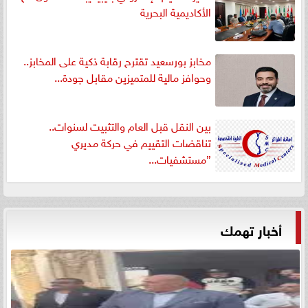
الأكاديمية البحرية
مخابز بورسعيد تقترح رقابة ذكية على المخابز..
وحوافز مالية للمتميزين مقابل جودة...
بين النقل قبل العام والتثبيت لسنوات..
تناقضات التقييم في حركة مديري
”مستشفيات...
أخبار تهمك