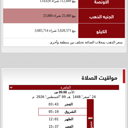
الاونصة
بيع 112,849 شراء 114,626
الجنيه الذهب
بيع 25,400 شراء 25,800
الكيلو
بيع 3,628,571 شراء 3,685,714
سعر الذهب بمحلات الصاغة تختلف بين منطقة وأخرى
مواقيت الصلاة
الأحد
09:00 صـ
24
صفر
1448 هـ
09
أغسطس
2026 م
الفجر
03:43
الشروق
05:19
الظهر
12:01
مصر
العصر
15:37