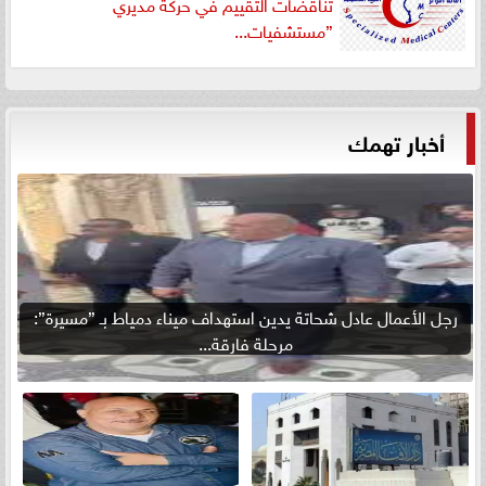
تناقضات التقييم في حركة مديري
”مستشفيات...
أخبار تهمك
رجل الأعمال عادل شحاتة يدين استهداف ميناء دمياط بـ ”مسيرة”:
مرحلة فارقة...