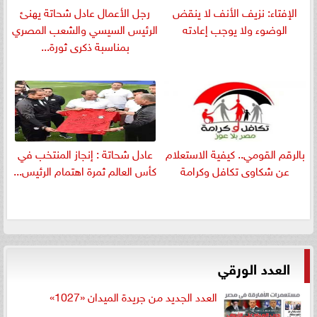
الإفتاء: نزيف الأنف لا ينقض
رجل الأعمال عادل شحاتة يهنئ
الوضوء ولا يوجب إعادته
الرئيس السيسي والشعب المصري
بمناسبة ذكرى ثورة...
بالرقم القومي.. كيفية الاستعلام
عادل شحاتة : إنجاز المنتخب في
عن شكاوى تكافل وكرامة
كأس العالم ثمرة اهتمام الرئيس...
العدد الورقي
العدد الجديد من جريدة الميدان «1027»