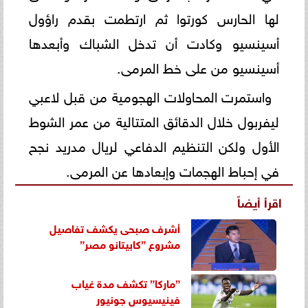
لها الحارس كورتوا ثم ارتطمت بقدم راؤول
أسينسيو وكادت أن تدخل الشباك وأبعدها
أسينسيو من على خط المرمى.
واستمرت المحاولات الهجومية من قبل لاعبي
ليفربول خلال الدقائق المتتالية من عمر الشوط
الأول ولكن التنظيم الدفاعي لريال مدريد نجح
في إحباط الهجمات وإبعادها عن المرمى.
اقرأ أيضاً
أشرف صبحى يكشف تفاصيل
مشروع ”كابيتانو مصر”
”ماركا” تكشف مدة غياب
فينيسيوس جونيور