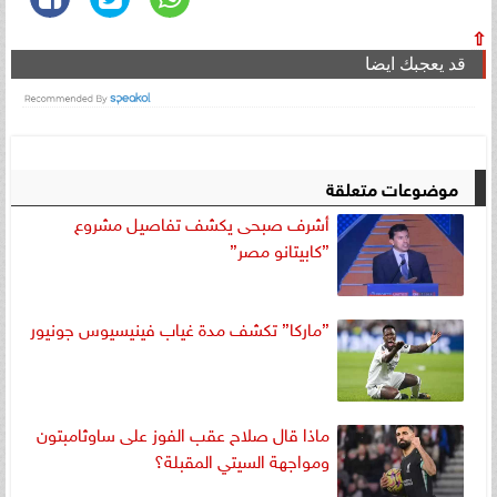
⇧
قد يعجبك ايضا
موضوعات متعلقة
أشرف صبحى يكشف تفاصيل مشروع
”كابيتانو مصر”
”ماركا” تكشف مدة غياب فينيسيوس جونيور
ماذا قال صلاح عقب الفوز على ساوثامبتون
ومواجهة السيتي المقبلة؟