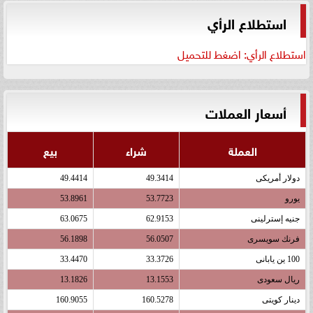
استطلاع الرأي
استطلاع الرأي: اضغط للتحميل
أسعار العملات
العملة
شراء
بيع
دولار أمريكى
49.3414
49.4414
يورو
53.7723
53.8961
جنيه إسترلينى
62.9153
63.0675
فرنك سويسرى
56.0507
56.1898
100 ين يابانى
33.3726
33.4470
ريال سعودى
13.1553
13.1826
دينار كويتى
160.5278
160.9055