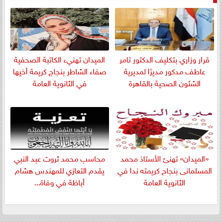
قرار وزاري بتكليف الدكتور تامر
الميدان تهنيء الكاتبة الصحفية
عاطف مدكور مديرًا لمديرية
صفاء الشاطر بنجاج كريمة أخيها
الشئون الصحية بالقاهرة
في الثانوية العامة
«الميدان» تهنئ الأستاذ محمد
​محاسب محمد ثروت عبد النبي
المسلمانى بنجاح كريمته ندا في
يقدم التعازي للمهندس هشام
الثانوية العامة
أباظة في وفاة...