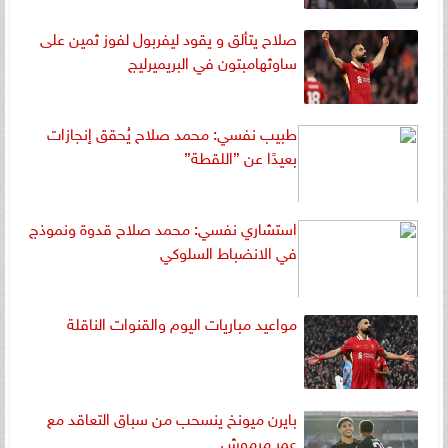
صلاح يتألق و يقود ليفربول لفوز ثمين على
ساوثهامبتون في البريميرليج
طبيب نفسي: محمد صلاح يُحقق إنجازات
بعيدًا عن ”اللقطة”
استشاري نفسي: محمد صلاح قدوة ونموذج
في الانضباط السلوكي
مواعيد مباريات اليوم والقنوات الناقلة
بايرن ميونخ ينسحب من سباق التعاقد مع
عمر مرموش