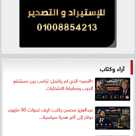
آراء وكتاب
«النصر» الذي لم يكتمل: ترامب بين مستنقع
الحرب ومطرقة الانتخابات
عبدالعزيز محسن يكتب: كيف تحولت 30 مليون
دولار إلى أكبر هدية سياسية...