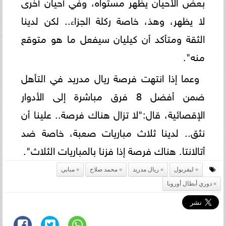
بعض الأحيان يظهر مستواه، وفي أحيان أخرى
لا يظهر، وهذ، خاصة ركلة الجزاء.. لكن لدينا
الثقة ومتأكد أن كيليان سيفعل ما هو متوقع
منه".
وعما إذا انتهت فرصة ريال مدريد في التأهل
ضمن أفضل 8 فرق مباشرة إلى الأدوار
الإقصائية، قال:"لا تزال هناك فرصة.. علينا أن
نثق.. لدينا ثلاث مباريات صعبة، خاصة ضد
أتالانتا. هناك فرصة إذا فزنا بالمباريات الثلاث".
ليفربول
ريال مدريد
محمد صلاح
مبابي
دوري أبطال أوروبا