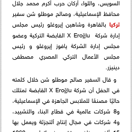
السويس، واللواء أركان حرب أكرم محمد ‏‏جلال
محافظ الإسماعيلية، وصالح موطلو شن سفير
تركيا
بالقاهرة وشاهين إيروغلو رئيس مجلس
إدارة شركة ‎ X Eroğlu ‎‎القابضة‎ ‎التركية وعضو
مجلس إدارة الشركة يافوز إيروغلو و رئيس
مجلس الأعمال التركي المصري مصطفى
دينيزر. ‏
و قال السفير صالح موطلو شن خلال كلمته
في الحفل أن شركة ‏X Eroğlu‏ القابضة تمتلك
حاليًا مصنعًا للملابس الجاهزة في ‏‏الإسماعيلية،
و8 شركات عالمية في قطاع البناء والتشييد،
و4 شركات في مجال إنتاج ألتجزئة ويعمل بها
15 ألف موظف، ‏‏وتقدم خدماتها عبر 1260