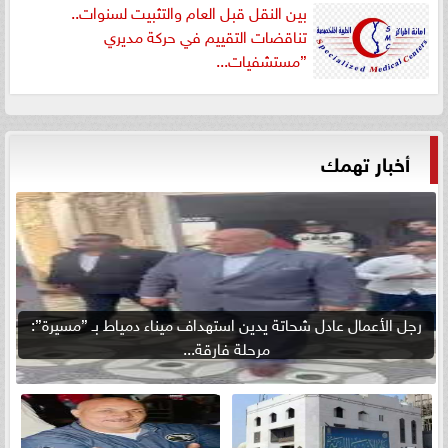
بين النقل قبل العام والتثبيت لسنوات..
تناقضات التقييم في حركة مديري
”مستشفيات...
أخبار تهمك
رجل الأعمال عادل شحاتة يدين استهداف ميناء دمياط بـ ”مسيرة”:
مرحلة فارقة...