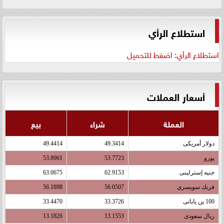
استطلاع الرأي
استطلاع الرأي: اضغط للتحميل
أسعار العملات
العملة
شراء
بيع
دولار أمريكى
49.3414
49.4414
يورو
53.7723
53.8961
جنيه إسترلينى
62.9153
63.0675
فرنك سويسرى
56.0507
56.1898
100 ين يابانى
33.3726
33.4470
ريال سعودى
13.1553
13.1826