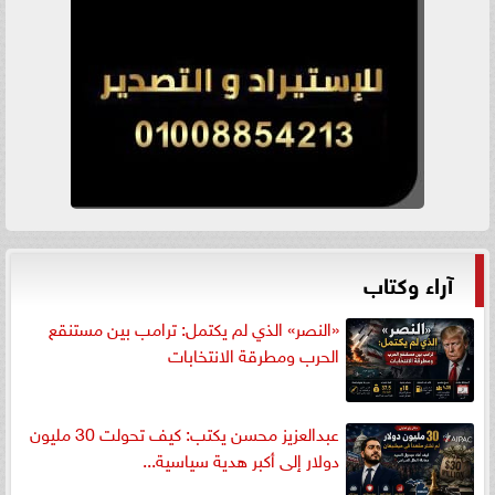
آراء وكتاب
«النصر» الذي لم يكتمل: ترامب بين مستنقع
الحرب ومطرقة الانتخابات
عبدالعزيز محسن يكتب: كيف تحولت 30 مليون
دولار إلى أكبر هدية سياسية...