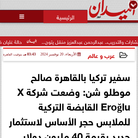
محمد يوسف
رئيس التحرير

حالة غليان في نادي الشيخ زايد:
اتهامات للجنة المؤقتة بـ ”التواطؤ”
وضيا...
ن عبدالعزيز منقل يتوج...
حالة غليان في نادي الشيخ زايد: اتهامات
عرب و عالم
الأربعاء، 20 نوفمبر 2024
03:43 مـ
بتوقيت القاهرة
2024-11-20 15:43:37
سفير تركيا بالقاهرة صالح
موطلو شن: وضعت شركة ‏X
Eroğlu‏ القابضة التركية
للملابس حجر الأساس لاستثمار
‏جديد ‏بقيمة 40 مليون دولار