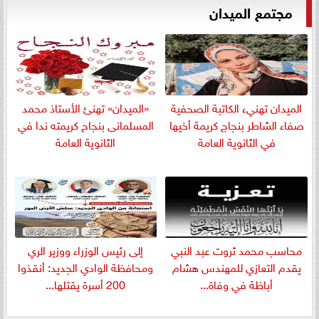
مجتمع الميدان
الميدان تهنيء الكاتبة الصحفية
«الميدان» تهنئ الأستاذ محمد
صفاء الشاطر بنجاج كريمة أخيها
المسلمانى بنجاح كريمته ندا في
في الثانوية العامة
الثانوية العامة
​محاسب محمد ثروت عبد النبي
إلى رئيس الوزراء ووزير الري
يقدم التعازي للمهندس هشام
ومحافظة الوادي الجديد: أنقذوا
أباظة في وفاة...
200 أسرة يقتلها...