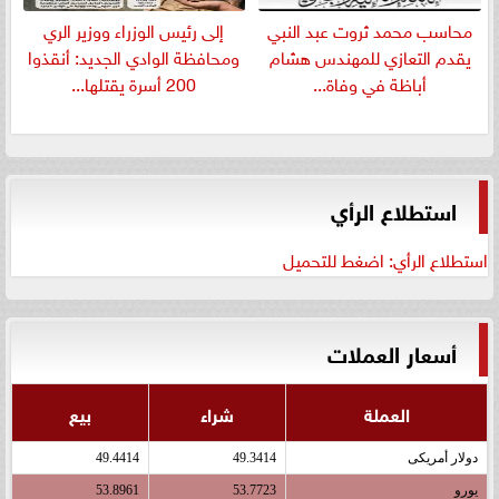
​محاسب محمد ثروت عبد النبي
إلى رئيس الوزراء ووزير الري
يقدم التعازي للمهندس هشام
ومحافظة الوادي الجديد: أنقذوا
أباظة في وفاة...
200 أسرة يقتلها...
استطلاع الرأي
استطلاع الرأي: اضغط للتحميل
أسعار العملات
العملة
شراء
بيع
دولار أمريكى
49.3414
49.4414
يورو
53.7723
53.8961