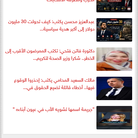
عبدالعزيز محسن يكتب: كيف تحولت 30 مليون
دولار إلى أكبر هدية سياسية...
دكتورة فاتن فتحي: تكتب الممرضون الأقرب إلى
الخطر.. شكرا وزير الصحة لتكريم...
مالك السعيد المحامي يكتب: إحذروا الوقوع
فيها.. أخطاء قاتلة تضيع الحقوق في...
”جريمة اسمها تشويه الأب في عيون أبناءه ”