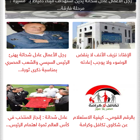
مرحلة فارقة...
الإفتاء: نزيف الأنف لا ينقض
رجل الأعمال عادل شحاتة يهنئ
الوضوء ولا يوجب إعادته
الرئيس السيسي والشعب المصري
بمناسبة ذكرى ثورة...
بالرقم القومي.. كيفية الاستعلام
عادل شحاتة : إنجاز المنتخب في
عن شكاوى تكافل وكرامة
كأس العالم ثمرة اهتمام الرئيس...