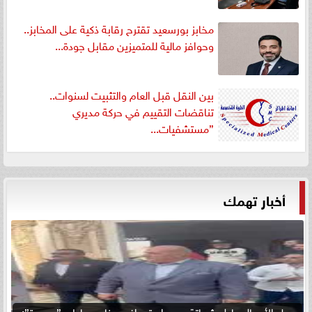
مخابز بورسعيد تقترح رقابة ذكية على المخابز..
وحوافز مالية للمتميزين مقابل جودة...
بين النقل قبل العام والتثبيت لسنوات..
تناقضات التقييم في حركة مديري
”مستشفيات...
أخبار تهمك
رجل الأعمال عادل شحاتة يدين استهداف ميناء دمياط بـ ”مسيرة”: