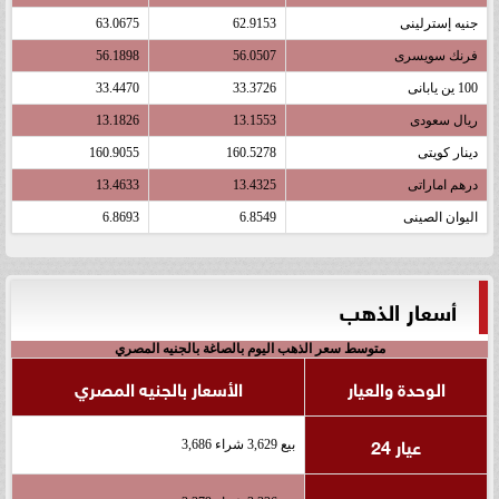
جنيه إسترلينى
62.9153
63.0675
فرنك سويسرى
56.0507
56.1898
100 ين يابانى
33.3726
33.4470
ريال سعودى
13.1553
13.1826
دينار كويتى
160.5278
160.9055
درهم اماراتى
13.4325
13.4633
اليوان الصينى
6.8549
6.8693
أسعار الذهب
متوسط سعر الذهب اليوم بالصاغة بالجنيه المصري
الوحدة والعيار
الأسعار بالجنيه المصري
عيار 24
بيع 3,629 شراء 3,686