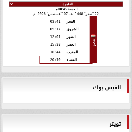
الجمعة
08:45 مـ
22
صفر
1448 هـ
07
أغسطس
2026 م
الفجر
03:41
الشروق
05:17
الظهر
12:01
مصر
العصر
15:38
المغرب
18:44
العشاء
20:10
الفيس بوك
تويتر