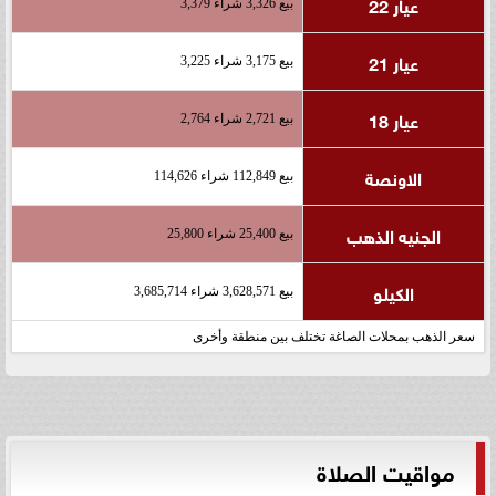
عيار 22
بيع 3,326 شراء 3,379
عيار 21
بيع 3,175 شراء 3,225
عيار 18
بيع 2,721 شراء 2,764
الاونصة
بيع 112,849 شراء 114,626
الجنيه الذهب
بيع 25,400 شراء 25,800
الكيلو
بيع 3,628,571 شراء 3,685,714
سعر الذهب بمحلات الصاغة تختلف بين منطقة وأخرى
مواقيت الصلاة