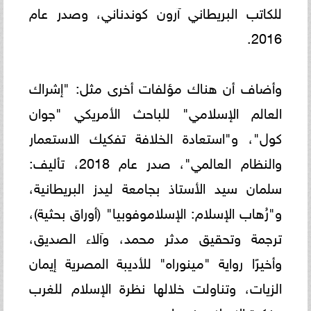
للكاتب البريطاني آرون كوندناني، وصدر عام
2016.
وأضاف أن هناك مؤلفات أخرى مثل: "إشراك
العالم الإسلامي" للباحث الأمريكي "جوان
كول"، و"استعادة الخلافة تفكيك الاستعمار
والنظام العالمي"، صدر عام 2018، تأليف:
سلمان سيد الأستاذ بجامعة ليدز البريطانية،
و"رُهاب الإسلام: الإسلاموفوبيا" (أوراق بحثية)،
ترجمة وتحقيق مدثر محمد، وآلاء الصديق،
وأخيرًا رواية "مينوراه" للأديبة المصرية إيمان
الزيات، وتناولت خلالها نظرة الإسلام للغرب
وفكرة الإسلاموفوبيا.