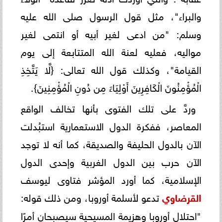
والبراء"، مثل قول الرسول صلى الله عليه
وسلم: "من ادعى لغير أبيه أو انتمى لغير
مواليه، فعليه لعنة الله المتتابعة إلى يوم
القيامة"، وكذلك قول الله تعالى: {لَّا يَتَّخِذِ
الْمُؤْمِنُونَ الْكَافِرِينَ أَوْلِيَاءَ مِن دُونِ الْمُؤْمِنِينَ}.
وردَّ على تلك الفتوى بأنها تخالف الواقع
المعاصر، ففكرة الدول الاستعمارية استبُدلت
الآن بالدول الحليفة والصديقة، كما أنه لا توجد
الآن حرب بين الدول الغربية وإحدى الدول
الإسلامية، كما أورد المؤشر فتاوى ليوسف
القرضاوي
تدعو لأسلمة أوروبا، ومن ذلك قوله:
"احتلال أوروبا وهزيمة المسيحية سيصبحان أمرًا