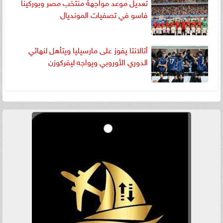
تعديل موعد مواجهة منتخب مصر وبوركينا
فاسو في تصفيات المونديال
أتالانتا يفوز على مارسيليا ويتأهل لنهائي
الدوري الأوروبي ويواجه ليفركوزن