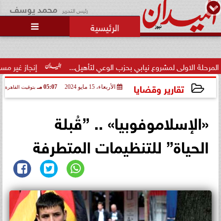
محمد يوسف
رئيس التحرير

مشروع نيابي بحزب الوعي لتأهيل...
إنجاز غير مسبوق.. منتخب الن
تقارير وقضايا
الأربعاء، 15 مايو 2024
05:07 مـ
بتوقيت القاهرة
2024-05-15 17:07:48
«الإسلاموفوبيا» .. ”قُبلة
الحياة” للتنظيمات المتطرفة