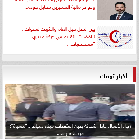
وحوافز مالية للمتميزين مقابل جودة...
بين النقل قبل العام والتثبيت لسنوات..
تناقضات التقييم في حركة مديري
”مستشفيات...
أخبار تهمك
رجل الأعمال عادل شحاتة يدين استهداف ميناء دمياط بـ ”مسيرة”:
مرحلة فارقة...