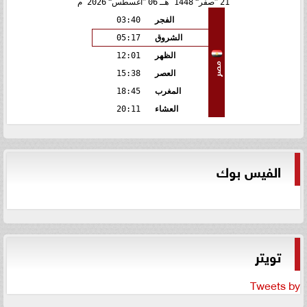
21
صفر
1448 هـ
06
أغسطس
2026 م
الفجر
03:40
الشروق
05:17
الظهر
12:01
مصر
العصر
15:38
المغرب
18:45
العشاء
20:11
الفيس بوك
تويتر
Tweets by