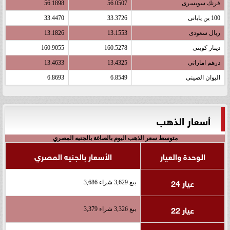
فرنك سويسرى
56.0507
56.1898
100 ين يابانى
33.3726
33.4470
ريال سعودى
13.1553
13.1826
دينار كويتى
160.5278
160.9055
درهم اماراتى
13.4325
13.4633
اليوان الصينى
6.8549
6.8693
أسعار الذهب
متوسط سعر الذهب اليوم بالصاغة بالجنيه المصري
الوحدة والعيار
الأسعار بالجنيه المصري
عيار 24
بيع 3,629 شراء 3,686
عيار 22
بيع 3,326 شراء 3,379