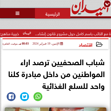
محمد يوسف
رئيس التحرير

ئب باسم كامل حول مشروع قانون إنشاء...
خبيرة مناهج: حداثة تخر
اقتصاد
الإثنين، 19 فبراير 2024
08:03 مـ
بتوقيت القاهرة
2024-02-19 20:03:41
شباب الصحفيين ترصد اراء
المواطنين من داخل مبادرة كلنا
واحد للسلع الغذائية