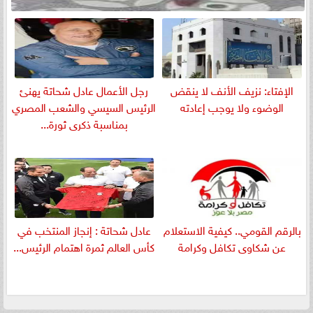
الإفتاء: نزيف الأنف لا ينقض
رجل الأعمال عادل شحاتة يهنئ
الوضوء ولا يوجب إعادته
الرئيس السيسي والشعب المصري
بمناسبة ذكرى ثورة...
بالرقم القومي.. كيفية الاستعلام
عادل شحاتة : إنجاز المنتخب في
عن شكاوى تكافل وكرامة
كأس العالم ثمرة اهتمام الرئيس...