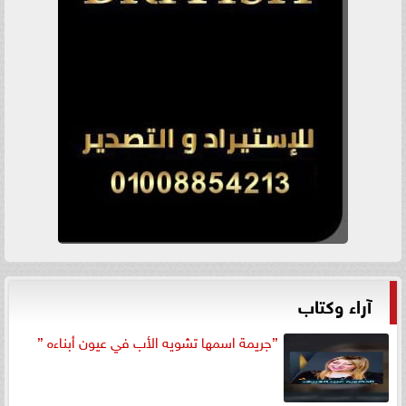
آراء وكتاب
”جريمة اسمها تشويه الأب في عيون أبناءه ”