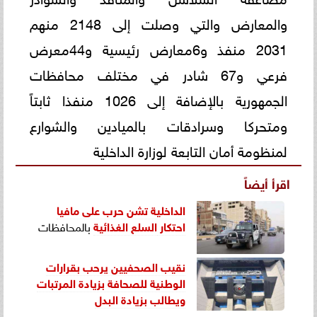
والمعارض والتي وصلت إلى 2148 منهم
2031 منفذ و6معارض رئيسية و44معرض
فرعي و67 شادر في مختلف محافظات
الجمهورية بالإضافة إلى 1026 منفذا ثابتاً
ومتحركا وسرادقات بالميادين والشوارع
لمنظومة أمان التابعة لوزارة الداخلية
اقرأ أيضاً
الداخلية تشن حرب على مافيا
احتكار
السلع الغذائية
بالمحافظات
نقيب الصحفيين يرحب بقرارات
الوطنية للصحافة بزيادة المرتبات
ويطالب بزيادة البدل