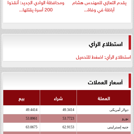
يقدم التعازي للمهندس هشام
ومحافظة الوادي الجديد: أنقذوا
أباظة في وفاة...
200 أسرة يقتلها...
استطلاع الرأي
استطلاع الرأي: اضغط للتحميل
أسعار العملات
العملة
شراء
بيع
دولار أمريكى
49.3414
49.4414
يورو
53.7723
53.8961
جنيه إسترلينى
62.9153
63.0675