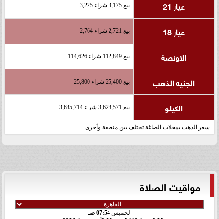
عيار 21
بيع 3,175 شراء 3,225
عيار 18
بيع 2,721 شراء 2,764
الاونصة
بيع 112,849 شراء 114,626
الجنيه الذهب
بيع 25,400 شراء 25,800
الكيلو
بيع 3,628,571 شراء 3,685,714
سعر الذهب بمحلات الصاغة تختلف بين منطقة وأخرى
مواقيت الصلاة
الخميس
07:54 صـ