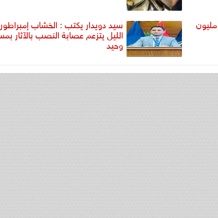
ديد حبس 3 متهمين بغسل 22 مليون
سيد دويدار يكتب : الخشاب إمبراطور
الليل يتزعم عصابة النصب بالآثار بمس
وحيد