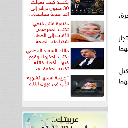
يكتب: كيف تحولت
30 مليون دولار إلى
رة،
أكبر هدية سياسية...
دكتورة فاتن فتحي:
تكتب الممرضون
الأقرب إلى الخطر..
جار
شكرا وزير الصحة
هما
لتكريم...
مالك السعيد المحامي
يكتب: إحذروا الوقوع
فيها.. أخطاء قاتلة
تضيع الحقوق في...
كيل
”جريمة اسمها تشويه
هما
الأب في عيون أبناءه ”