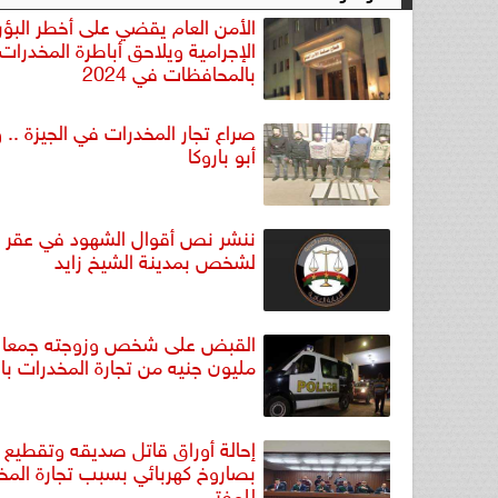
الأمن العام يقضي على أخطر البؤر
الإجرامية ويلاحق أباطرة المخدرات
بالمحافظات في 2024
صراع تجار المخدرات في الجيزة ..
أبو باروكا
ننشر نص أقوال الشهود في عقر 
لشخص بمدينة الشيخ زايد
مليون جنيه من تجارة المخدرات بال
إحالة أوراق قاتل صديقه وتقطيع 
بصاروخ كهربائي بسبب تجارة المخ
للمفتى