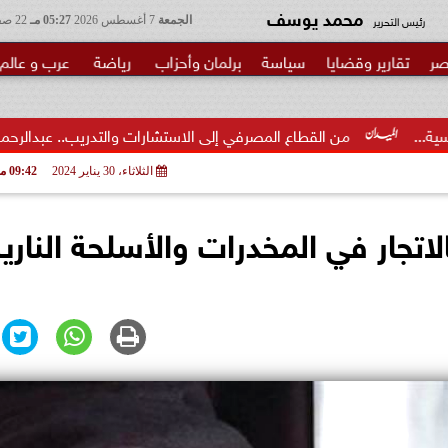
محمد يوسف
رئيس التحرير
الجمعة
7 أغسطس 2026
05:27 مـ
22 صفر 1448
صر
تقارير وقضايا
سياسة
برلمان وأحزاب
رياضة
عرب و عالم
القطاع المصرفي إلى الاستشارات والتدريب.. عبدالرحمن عبدالعزيز منقل يت
الثلاثاء، 30 يناير 2024
09:42 مـ
تجار في المخدرات والأسلحة النارية