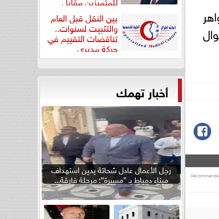
للمتميزين مقابل
جودة...
اهر
بين النقل قبل العام
والتثبيت لسنوات..
كذلك الأموال
تناقضات التقييم في
حركة مديري
”مستشفيات...
أخبار تهمك
رجل الأعمال عادل شحاتة يدين استهداف
ميناء دمياط بـ ”مسيرة”: مرحلة فارقة...