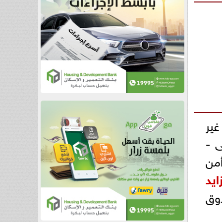
غير
ى -
أمن
يد
ى صندوق