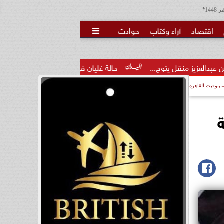
هـ
اقتصاد
آراء وكتاب
حوادث

وج...
حالة غليان في نادي الشيخ زايد: اتهامات للجنة المؤقتة بـ...
بتوقيت القاهرة