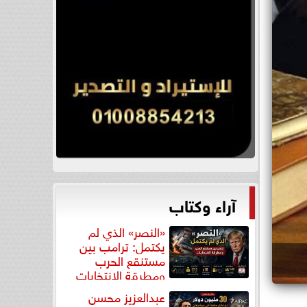
آراء وكتاب
«النصر» الذي لم
يكتمل: ترامب بين
مستنقع الحرب
ومطرقة الانتخابات
عبدالعزيز محسن