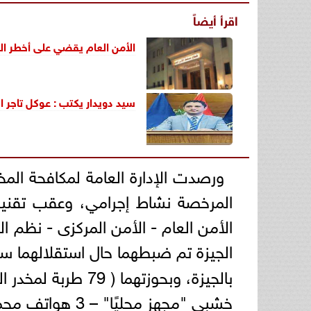
اقرأ أيضاً
الأمن العام يقضي على أخطر البؤ
سيد دويدار يكتب : عوكل تاجر ال
ورصدت الإدارة العامة لمكافحة المخ
المرخصة نشاط إجرامي، وعقب تقنين 
الأمن العام - الأمن المركزى - نظم ا
الجيزة تم ضبطهما حال استقلالهما سيا
خشبى "مجهز محليًا" – 3 هواتف محمولة).