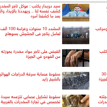
سيد دويدار يكتب : عوكل تاجر المخدر
كشف نفسه لنا .. ويهددنا بالإيذاء وال
بعد ما كشفنا أمره
 ومركب
المشدد 10 سنوات وغ
لعامل يتاجر فى الحشيش بسوهاج
كلب
القبض على تاجر مواد مخدرة بحوزته 
من الفودو في الجيزة
القبض على شخص وزوجته جمعا 30
سقوط عصابة سرقة الدراجات الهوائي
جيزة
بالشيخ زايد
جثته
سقوط تشكيل عصابي تتزعمه سيدة
درات
تخصص في تجارة المخدرات بالغربية