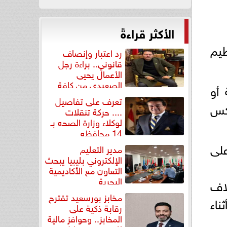
الأكثر قراءةً
يم
رد اعتبار وإنصاف
قانوني.. براءة رجل
الأعمال يحيى
الصعيدي من كافة
أو
التهم...
تعرف على تفاصيل
وكس
.... حركة تنقلات
لوكلاء وزارة الصحه بـ
14 محافظه
على
مدير التعليم
الإلكتروني بليبيا يبحث
التعاون مع الأكاديمية
البحرية
لاف
مخابز بورسعيد تقترح
ناء
رقابة ذكية على
المخابز.. وحوافز مالية