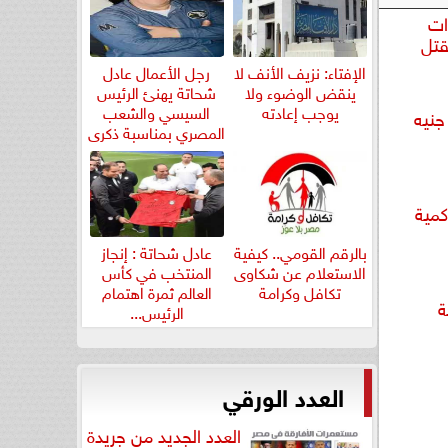
ات
قتل
الإفتاء: نزيف الأنف لا
رجل الأعمال عادل
ينقض الوضوء ولا
شحاتة يهنئ الرئيس
يوجب إعادته
السيسي والشعب
رامة 100 ألف جنيه
المصري بمناسبة ذكرى
ثورة...
كمية
بالرقم القومي.. كيفية
عادل شحاتة : إنجاز
الاستعلام عن شكاوى
المنتخب في كأس
تكافل وكرامة
العالم ثمرة اهتمام
ة
الرئيس...
العدد الورقي
العدد الجديد من جريدة