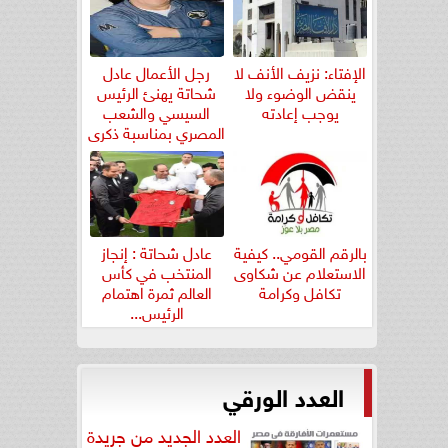
الإفتاء: نزيف الأنف لا
رجل الأعمال عادل
ينقض الوضوء ولا
شحاتة يهنئ الرئيس
يوجب إعادته
السيسي والشعب
المصري بمناسبة ذكرى
ثورة...
بالرقم القومي.. كيفية
عادل شحاتة : إنجاز
الاستعلام عن شكاوى
المنتخب في كأس
تكافل وكرامة
العالم ثمرة اهتمام
الرئيس...
العدد الورقي
العدد الجديد من جريدة