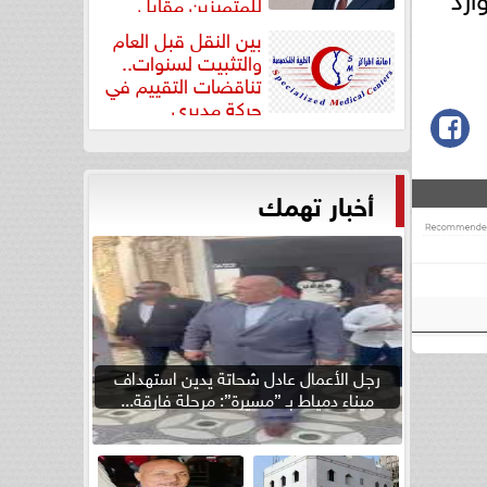
للمتميزين مقابل
جودة...
بين النقل قبل العام
والتثبيت لسنوات..
تناقضات التقييم في
حركة مديري
”مستشفيات...
أخبار تهمك
رجل الأعمال عادل شحاتة يدين استهداف
ميناء دمياط بـ ”مسيرة”: مرحلة فارقة...