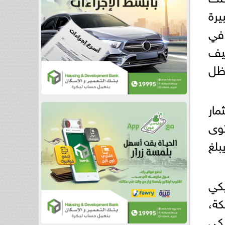
رة
م في
نيف
 ظل
تثمار
على مستوى
ة يبلغ
وبيكي
كة،
يكي