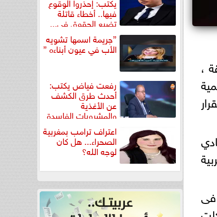
يكتب: إحذروا الوقوع
فيها.. أخطاء قاتلة
تضيع الحقوق في...
”جريمة اسمها تشويه
الأب في عيون أبناءه ”
ة ،
2024، إيمانا بأهمية
رفعت فياض يكتب:
أحدث طرق الكشف
ار
عن الأغذية
والمشروبات الفاسدة
في كتاب...
اعتراف ترامب بمغربية
ادي
الصحراء... هل كان
لوجه الله؟
بية
 فى
لت