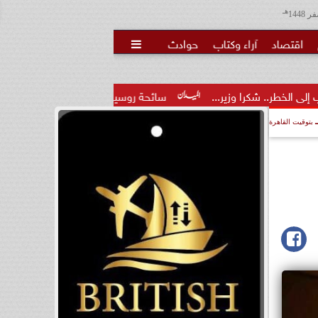
هـ
اقتصاد
آراء وكتاب
حوادث

ير...
سائحة روسية لـ”مراسي”: الغردقة تجمع بين الموقع المميز 
بتوقيت القاهرة