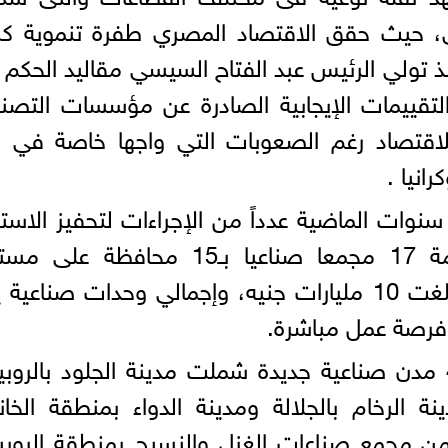
، حيث حقق الاقتصاد المصري طفرة تنموية كبي
الماضية، منذ تولي الرئيس عبد الفتاح السيسي مقاليد الحك
ا في التقييمات الإيجابية الصادرة عن مؤسسات التص
 للاقتصاد رغم الصعوبات التي واجها خاصة في
انيا .
أضاف أن الحكومة اتخذت خلال 9 سنوات الماضية عدداً من الإجراءات لتحفيز الاس
في القطاع الصناعي، تضمنت إقامة 17 مجمعا صناعيا بـ15 محافظة 
الجمهورية بتكلفة استثمارية إجمالية بلغت 10 مليارات جنيه، وإجمالي وحدات صناعي
وأوضح إسماعيل أن الدولة إنشاء 4 مدن صناعية جديدة شملت مدينة الجلود بالر
ة الرخام بالجلالة ومدينة الدواء بمنطقة الخان
ى من مجمع صناعات الغزل والنسيج بمنطقة الروب