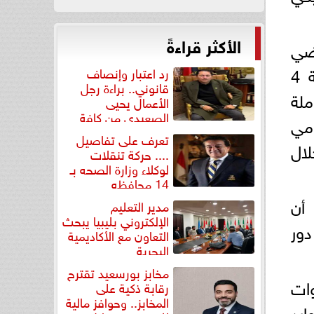
الأكثر قراءةً
ن الأراضي
الصناعية المرفقة في كافة المحافظات ، حيث تم خلال الأربع سنوات الأخيرة إتاحة 4
رد اعتبار وإنصاف
قانوني.. براءة رجل
كاملة
الأعمال يحيى
الصعيدي من كافة
لقومي
التهم...
تعرف على تفاصيل
لال
.... حركة تنقلات
لوكلاء وزارة الصحه بـ
14 محافظه
أن
مدير التعليم
الإلكتروني بليبيا يبحث
ور
التعاون مع الأكاديمية
البحرية
مخابز بورسعيد تقترح
وات
رقابة ذكية على
المخابز.. وحوافز مالية
وارد