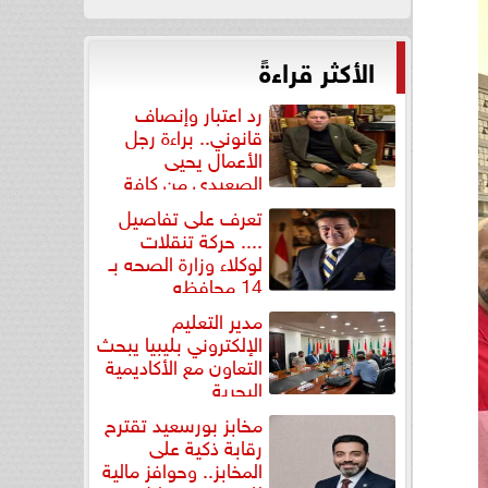
الأكثر قراءةً
رد اعتبار وإنصاف
قانوني.. براءة رجل
الأعمال يحيى
الصعيدي من كافة
التهم...
تعرف على تفاصيل
.... حركة تنقلات
لوكلاء وزارة الصحه بـ
14 محافظه
مدير التعليم
الإلكتروني بليبيا يبحث
التعاون مع الأكاديمية
البحرية
مخابز بورسعيد تقترح
رقابة ذكية على
المخابز.. وحوافز مالية