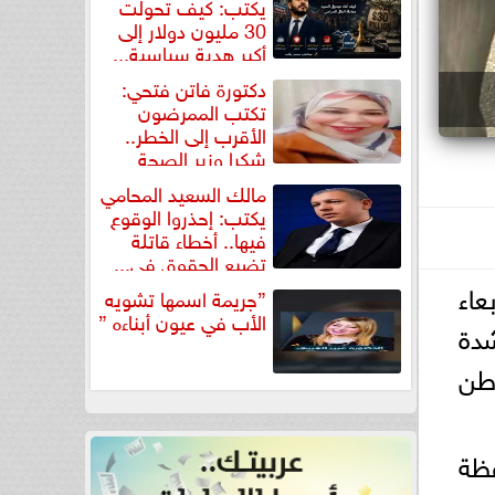
يكتب: كيف تحولت
30 مليون دولار إلى
أكبر هدية سياسية...
دكتورة فاتن فتحي:
تكتب الممرضون
الأقرب إلى الخطر..
شكرا وزير الصحة
لتكريم...
مالك السعيد المحامي
يكتب: إحذروا الوقوع
فيها.. أخطاء قاتلة
تضيع الحقوق في...
عاء
”جريمة اسمها تشويه
الأب في عيون أبناءه ”
دة
وطن
فظة