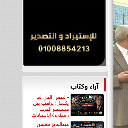
آراء وكتاب
«النصر» الذي لم
يكتمل: ترامب بين
مستنقع الحرب
ومطرقة الانتخابات
عبدالعزيز محسن