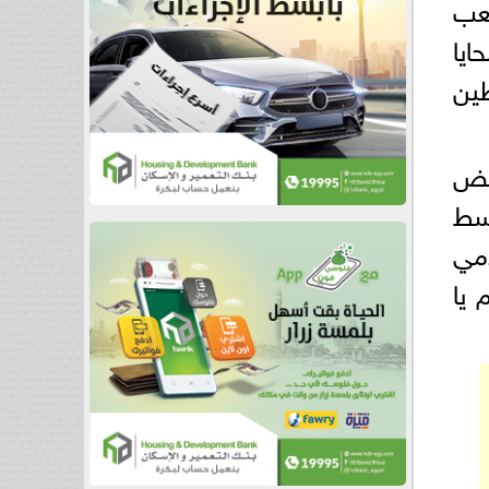
شعب
ايا
طين
فض
وسط
مي
 يا