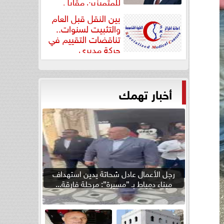
للمتميزين مقابل
جودة...
بين النقل قبل العام
والتثبيت لسنوات..
تناقضات التقييم في
حركة مديري
”مستشفيات...
أخبار تهمك
رجل الأعمال عادل شحاتة يدين استهداف
ميناء دمياط بـ ”مسيرة”: مرحلة فارقة...