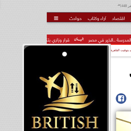
هـ
اقتصاد
آراء وكتاب
حوادث

قرار وزاري بتكليف الدكتور تامر عاطف مدكور مديرًا لمديرية الشئون
بتوقيت القاهرة