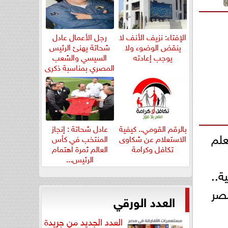
الإفتاء: نزيف الأنف لا
رجل الأعمال عادل
ينقض الوضوء ولا
شحاتة يهنئ الرئيس
يوجب إعادته
السيسي والشعب
المصري بمناسبة ذكرى
ثورة...
بالرقم القومي.. كيفية
عادل شحاتة : إنجاز
لم
الاستعلام عن شكاوى
المنتخب في كأس
تكافل وكرامة
العالم ثمرة اهتمام
الرئيس...
ة..
مصر
العدد الورقي
العدد الجديد من جريدة