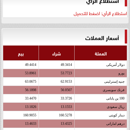
استطلاع الرأي: اضغط للتحميل
أسعار العملات
العملة
شراء
بيع
دولار أمريكى
49.3414
49.4414
يورو
53.7723
53.8961
جنيه إسترلينى
62.9153
63.0675
فرنك سويسرى
56.0507
56.1898
100 ين يابانى
33.3726
33.4470
ريال سعودى
13.1553
13.1826
دينار كويتى
160.5278
160.9055
درهم اماراتى
13.4325
13.4633