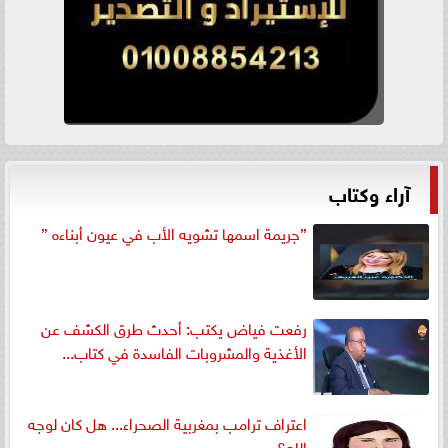
آراء وكتاب
”جريمة اسمها تشويه الأب في عيون أبناءه ”
رفعت فياض يكتب: أحدث طرق الكشف عن
الأغذية والمشروبات الفاسدة في كتاب...
اعتراف ترامب بمغربية الصحراء... هل كان لوجه
الله؟