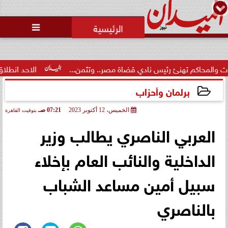
محمد يوسف
رئيس التحرير

 تهنئ رئيس نادي قضاة مصر.. وتثمن...
الاحد انطلاق  المرحلة الا
برلمان وأحزاب
الخميس، 12 أكتوبر 2023
07:21 صـ
بتوقيت القاهرة
2023-10-12 07:21:18
العربي الناصري يطالب وزير
الداخلية والنائب العام بإخلاء
سبيل أمين مساعد الشباب
بالناصري