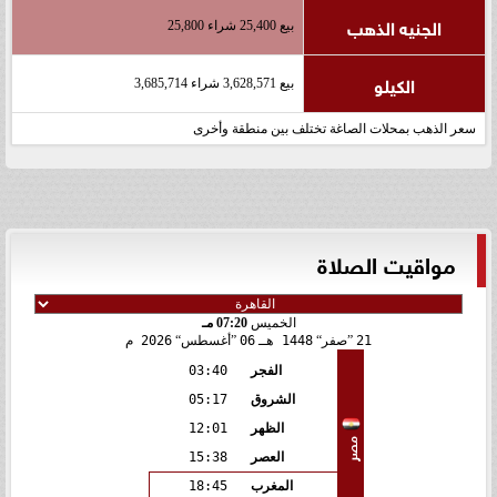
الجنيه الذهب
بيع 25,400 شراء 25,800
الكيلو
بيع 3,628,571 شراء 3,685,714
سعر الذهب بمحلات الصاغة تختلف بين منطقة وأخرى
مواقيت الصلاة
الخميس
07:20 مـ
21
صفر
1448 هـ
06
أغسطس
2026 م
الفجر
03:40
الشروق
05:17
الظهر
12:01
مصر
العصر
15:38
المغرب
18:45