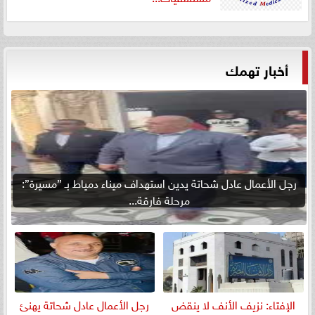
أخبار تهمك
رجل الأعمال عادل شحاتة يدين استهداف ميناء دمياط بـ ”مسيرة”:
مرحلة فارقة...
الإفتاء: نزيف الأنف لا ينقض
رجل الأعمال عادل شحاتة يهنئ