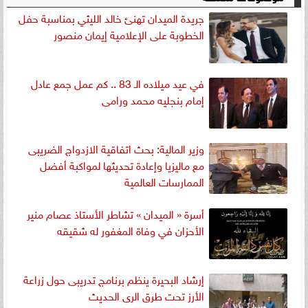
جريدة الميدان تهنئ خالد الليثي بمناسبة حفل
الخطوبة على الإعلامية إيمان منصور
في عيد ميلاده الـ 83 .. كم عمل جمع عادل
إمام بنجليه محمد ورامى
وزير المالية: بحث اتفاقية الازدواج الضريبى
مع ماليزيا وإعادة تحديثها لمواكبة أفضل
الممارسات العالمية
أسرة « الميدان » تشاطر الأستاذ عصام منير
الأحزان في وفاة المغفور له شقيقه
إرشاد البحيرة ينظم برنامج تدريبى حول زراعة
الأرز تحت طرق الرى الحديث