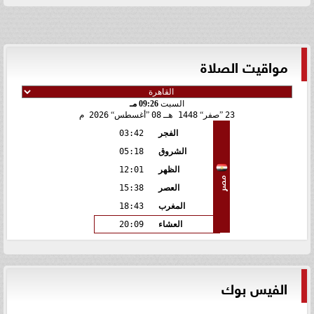
مواقيت الصلاة
السبت
09:26 مـ
23
صفر
1448 هـ
08
أغسطس
2026 م
الفجر
03:42
الشروق
05:18
الظهر
12:01
مصر
العصر
15:38
المغرب
18:43
العشاء
20:09
الفيس بوك