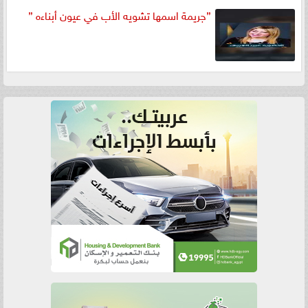
”جريمة اسمها تشويه الأب في عيون أبناءه ”