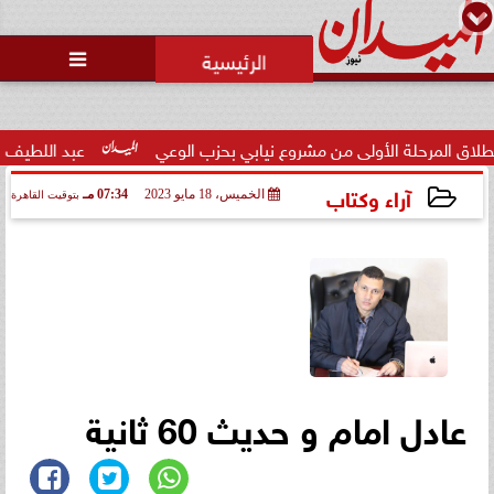

لة الأولى من مشروع نيابي بحزب الوعي
عبد اللطيف حامد: الكفا
آراء وكتاب
الخميس، 18 مايو 2023
07:34 مـ
بتوقيت القاهرة
2023-05-18 19:34:35
عادل امام و حديث 60 ثانية