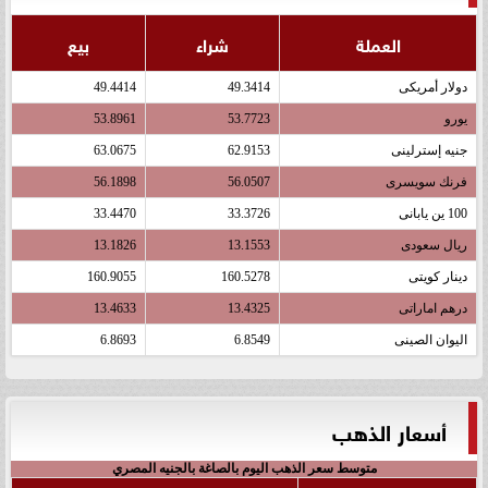
العملة
شراء
بيع
دولار أمريكى
49.3414
49.4414
يورو
53.7723
53.8961
جنيه إسترلينى
62.9153
63.0675
فرنك سويسرى
56.0507
56.1898
100 ين يابانى
33.3726
33.4470
ريال سعودى
13.1553
13.1826
دينار كويتى
160.5278
160.9055
درهم اماراتى
13.4325
13.4633
اليوان الصينى
6.8549
6.8693
أسعار الذهب
متوسط سعر الذهب اليوم بالصاغة بالجنيه المصري