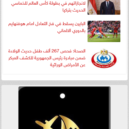
لانجازاتهم في بطولة كأس العالم للخماسي
الحديث بتركيا
البايرن يسقط في فخ التعادل امام هوفنهايم
بالدوري الالماني
الصحة: فحص 267 ألف طفل حديث الولادة
ضمن مبادرة رئيس الجمهورية للكشف المبكر
عن الأمراض الوراثية