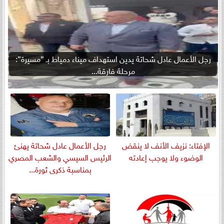
رجل الأعمال عادل شحاتة يدين استهداف ميناء دمياط بـ ”مسيرة”:
مرحلة فارقة...
الإفتاء: نزيف الأنف لا ينقض
رجل الأعمال عادل شحاتة يهنئ
الوضوء ولا يوجب إعادته
الرئيس السيسي والشعب المصري
بمناسبة ذكرى ثورة...