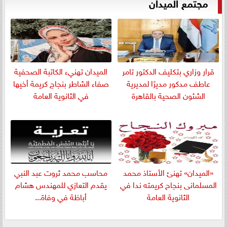
مجتمع الميدان
قرار وزاري بتكليف الدكتور تامر
الميدان تهنيء الكاتبة الصحفية
عاطف مدكور مديرًا لمديرية
صفاء الشاطر بنجاج كريمة أخيها
الشئون الصحية بالقاهرة
في الثانوية العامة
«الميدان» تهنئ الأستاذ محمد
​محاسب محمد ثروت عبد النبي
المسلمانى بنجاح كريمته ندا في
يقدم التعازي للمهندس هشام
الثانوية العامة
أباظة في وفاة...