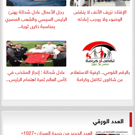
الإفتاء: نزيف الأنف لا ينقض
رجل الأعمال عادل شحاتة يهنئ
الوضوء ولا يوجب إعادته
الرئيس السيسي والشعب المصري
بمناسبة ذكرى ثورة...
بالرقم القومي.. كيفية الاستعلام
عادل شحاتة : إنجاز المنتخب في
عن شكاوى تكافل وكرامة
كأس العالم ثمرة اهتمام الرئيس...
العدد الورقي
العدد الجديد من جريدة الميدان «1027»