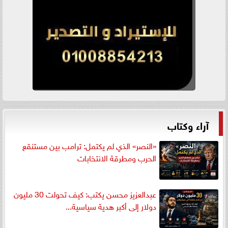
آراء وكتاب
«النصر» الذي لم يكتمل: ترامب بين مستنقع
الحرب ومطرقة الانتخابات
عبدالعزيز محسن يكتب: كيف تحولت 30 مليون
دولار إلى أكبر هدية سياسية...