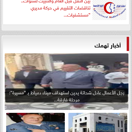
بين النقل قبل العام والتثبيت لسنوات..
تناقضات التقييم في حركة مديري
”مستشفيات...
أخبار تهمك
رجل الأعمال عادل شحاتة يدين استهداف ميناء دمياط بـ ”مسيرة”:
مرحلة فارقة...