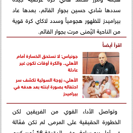
سددها شادي حسين بجوار القائم، بعدها عاد
بيراميدز للظهور هجومياً وسدد لاكاي كرة قوية
من الناحية اليُمنى مرت بجوار القائم.
اقرأ أيضاً
جونياس: لا نستحق الخسارة أمام
الأهلي.. والكرة أوقات تكون غير
عادلة
الأهلي، زوجة السولية تكشف سر
احتفاله بصورة ابنته بعد هدفه في
بيراميدز
وتواصل الأداء القوي من الفريقين لكن
الخطورة الحقيقية على المرمى لم تكن فعّالة
في أول ربع ساعة، وفي الدقيقة 16 يُمرر كريم