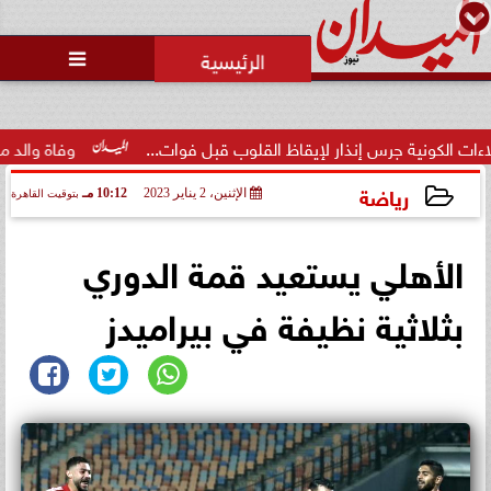
محمد يوسف
رئيس التحرير

جرس إنذار لإيقاظ القلوب قبل فوات...
وفاة والد ميسي بعد صرا
رياضة
الإثنين، 2 يناير 2023
10:12 مـ
بتوقيت القاهرة
2023-01-02 22:12:15
الأهلي يستعيد قمة الدوري
بثلاثية نظيفة في بيراميدز