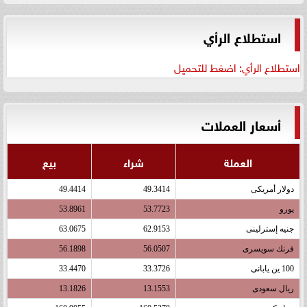
استطلاع الرأي
استطلاع الرأي: اضغط للتحميل
أسعار العملات
العملة
شراء
بيع
دولار أمريكى
49.3414
49.4414
يورو
53.7723
53.8961
جنيه إسترلينى
62.9153
63.0675
فرنك سويسرى
56.0507
56.1898
100 ين يابانى
33.3726
33.4470
ريال سعودى
13.1553
13.1826