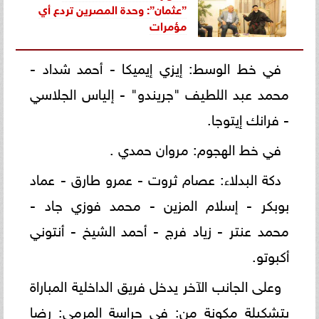
”عثمان”: وحدة المصرين تردع أي
مؤمرات
في خط الوسط: إيزي إيميكا - أحمد شداد -
محمد عبد اللطيف "جريندو" - إلياس الجلاسي
- فرانك إيتوجا.
في خط الهجوم: مروان حمدي .
دكة البدلاء: عصام ثروت - عمرو طارق - عماد
بوبكر - إسلام المزين - محمد فوزي جاد -
محمد عنتر - زياد فرج - أحمد الشيخ - أنتوني
أكبوتو.
وعلى الجانب الآخر يدخل فريق الداخلية المباراة
بتشكيلة مكونة من: في حراسة المرمى: رضا