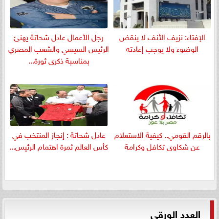
الإفتاء: نزيف الأنف لا ينقض
رجل الأعمال عادل شحاتة يهنئ
الوضوء ولا يوجب إعادته
الرئيس السيسي والشعب المصري
بمناسبة ذكرى ثورة...
بالرقم القومي.. كيفية الاستعلام
عادل شحاتة : إنجاز المنتخب في
عن شكاوى تكافل وكرامة
كأس العالم ثمرة اهتمام الرئيس...
العدد الورقي