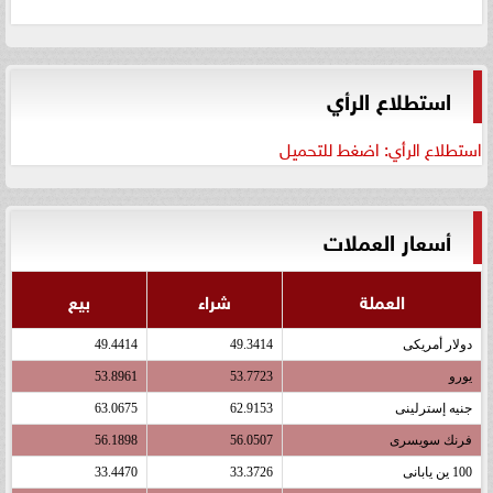
استطلاع الرأي
استطلاع الرأي: اضغط للتحميل
أسعار العملات
العملة
شراء
بيع
دولار أمريكى
49.3414
49.4414
يورو
53.7723
53.8961
جنيه إسترلينى
62.9153
63.0675
فرنك سويسرى
56.0507
56.1898
100 ين يابانى
33.3726
33.4470