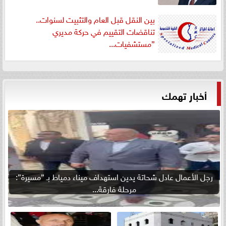
بين النقل قبل العام والتثبيت لسنوات..
تناقضات التقييم في حركة مديري
”مستشفيات...
أخبار تهمك
رجل الأعمال عادل شحاتة يدين استهداف ميناء دمياط بـ ”مسيرة”:
مرحلة فارقة...