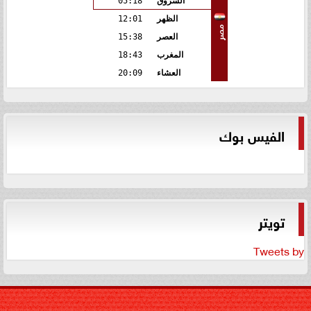
الشروق
05:18
الظهر
12:01
مصر
العصر
15:38
المغرب
18:43
العشاء
20:09
الفيس بوك
تويتر
Tweets by