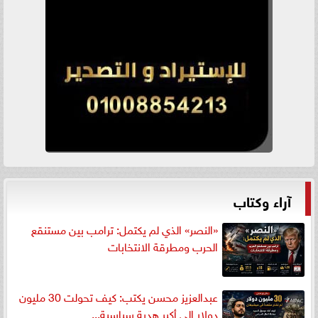
آراء وكتاب
«النصر» الذي لم يكتمل: ترامب بين مستنقع
الحرب ومطرقة الانتخابات
عبدالعزيز محسن يكتب: كيف تحولت 30 مليون
دولار إلى أكبر هدية سياسية...