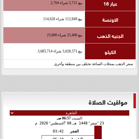
عيار 18
بيع 2,721 شراء 2,764
الاونصة
بيع 112,849 شراء 114,626
الجنيه الذهب
بيع 25,400 شراء 25,800
الكيلو
بيع 3,628,571 شراء 3,685,714
سعر الذهب بمحلات الصاغة تختلف بين منطقة وأخرى
مواقيت الصلاة
السبت
06:57 صـ
23
صفر
1448 هـ
08
أغسطس
2026 م
الفجر
03:42