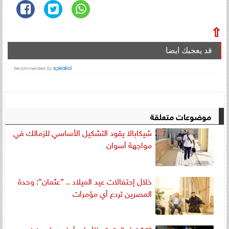
⇧
قد يعجبك ايضا
موضوعات متعلقة
شيكابالا يقود التشكيل الأساسي للزمالك في
مواجهة أسوان
خلال إحتفالات عيد الميلاد .. ”عثمان”: وحدة
المصرين تردع أي مؤمرات
التشكيل المتوقع للأهلي أمام بيراميدز في