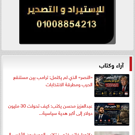
آراء وكتاب
«النصر» الذي لم يكتمل: ترامب بين مستنقع
الحرب ومطرقة الانتخابات
عبدالعزيز محسن يكتب: كيف تحولت 30 مليون
دولار إلى أكبر هدية سياسية...
دكتورة فاتن فتحي: تكتب الممرضون الأقرب إلى