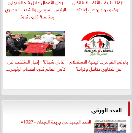
الإفتاء: نزيف الأنف لا ينقض
رجل الأعمال عادل شحاتة يهنئ
الوضوء ولا يوجب إعادته
الرئيس السيسي والشعب المصري
بمناسبة ذكرى ثورة...
بالرقم القومي.. كيفية الاستعلام
عادل شحاتة : إنجاز المنتخب في
عن شكاوى تكافل وكرامة
كأس العالم ثمرة اهتمام الرئيس...
العدد الورقي
العدد الجديد من جريدة الميدان «1027»