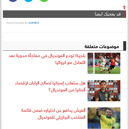
⇧
قد يعجبك ايضا
موضوعات متعلقة
بلجيكا تودع المونديال في مفاجأة مدوية بعد
التعادل مع كرواتيا
هل ستعلب إسبانيا لصالح اليابان لإقصاء
ألمانيا من المونديال؟
ألفيش يدافع عن اختياره ضمن قائمة
المنتخب البرازيلي للمونديال