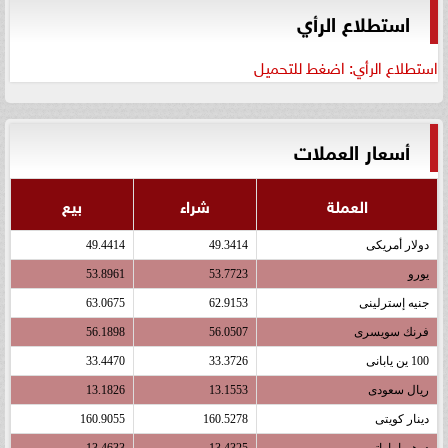
استطلاع الرأي
استطلاع الرأي: اضغط للتحميل
أسعار العملات
العملة
شراء
بيع
دولار أمريكى
49.3414
49.4414
يورو
53.7723
53.8961
جنيه إسترلينى
62.9153
63.0675
فرنك سويسرى
56.0507
56.1898
100 ين يابانى
33.3726
33.4470
ريال سعودى
13.1553
13.1826
دينار كويتى
160.5278
160.9055