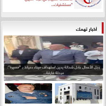
”مستشفيات...
أخبار تهمك
رجل الأعمال عادل شحاتة يدين استهداف ميناء دمياط بـ ”مسيرة”:
مرحلة فارقة...