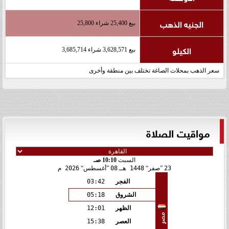
الجنيه الذهب
بيع 25,400 شراء 25,800
الكيلو
بيع 3,628,571 شراء 3,685,714
سعر الذهب بمحلات الصاغة تختلف بين منطقة وأخرى
مواقيت الصلاة
السبت
10:10 صـ
23
صفر
1448 هـ
08
أغسطس
2026 م
الفجر
03:42
الشروق
05:18
الظهر
12:01
مصر
العصر
15:38