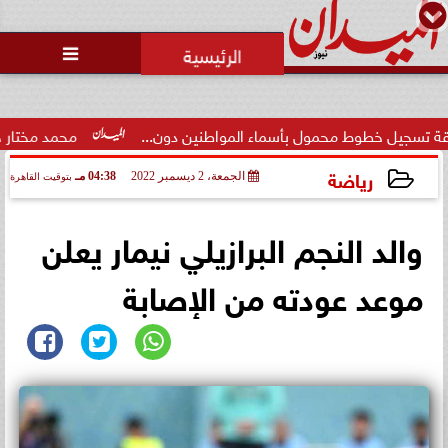
محمد يوسف
رئيس التحرير

وط محمول بأسماء المواطنين دون...
محمد مختار جمعة: بدل ال
رياضة
الجمعة، 2 ديسمبر 2022
04:38 مـ
بتوقيت القاهرة
2022-12-02 16:38:48
والد النجم البرازيلي نيمار يعلن
موعد عودته من الإصابة