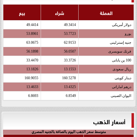
العملة
شراء
بيع
دولار أمريكى
49.3414
49.4414
يورو
53.7723
53.8961
جنيه إسترلينى
62.9153
63.0675
فرنك سويسرى
56.0507
56.1898
100 ين يابانى
33.3726
33.4470
ريال سعودى
13.1553
13.1826
دينار كويتى
160.5278
160.9055
درهم اماراتى
13.4325
13.4633
اليوان الصينى
6.8549
6.8693
أسعار الذهب
متوسط سعر الذهب اليوم بالصاغة بالجنيه المصري