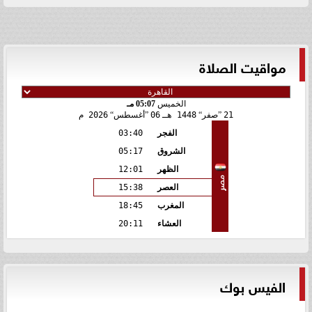
مواقيت الصلاة
الخميس
05:07 مـ
21
صفر
1448 هـ
06
أغسطس
2026 م
الفجر
03:40
الشروق
05:17
الظهر
12:01
مصر
العصر
15:38
المغرب
18:45
العشاء
20:11
الفيس بوك