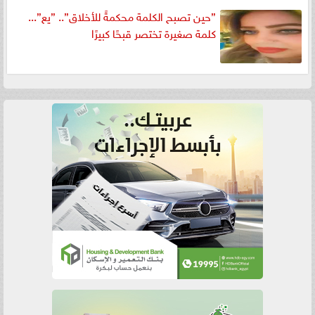
”حين تصبح الكلمة محكمةً للأخلاق”.. ”يع”...
كلمة صغيرة تختصر قبحًا كبيرًا