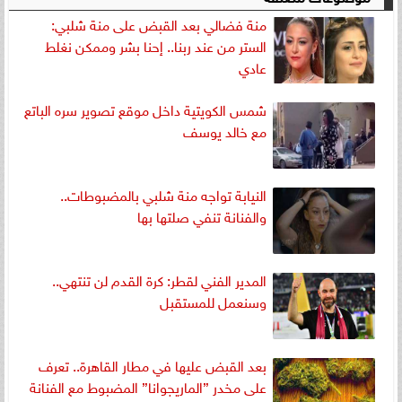
منة فضالي بعد القبض على منة شلبي:
الستر من عند ربنا.. إحنا بشر وممكن نغلط
عادي
شمس الكويتية داخل موقع تصوير سره الباتع
مع خالد يوسف
النيابة تواجه منة شلبي بالمضبوطات..
والفنانة تنفي صلتها بها
المدير الفني لقطر: كرة القدم لن تنتهي..
وسنعمل للمستقبل
بعد القبض عليها في مطار القاهرة.. تعرف
على مخدر ”الماريجوانا” المضبوط مع الفنانة