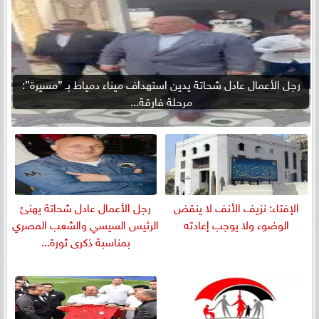
رجل الأعمال عادل شحاتة يدين استهداف ميناء دمياط بـ ”مسيرة”:
مرحلة فارقة...
الإفتاء: نزيف الأنف لا ينقض
رجل الأعمال عادل شحاتة يهنئ
الوضوء ولا يوجب إعادته
الرئيس السيسي والشعب المصري
بمناسبة ذكرى ثورة...