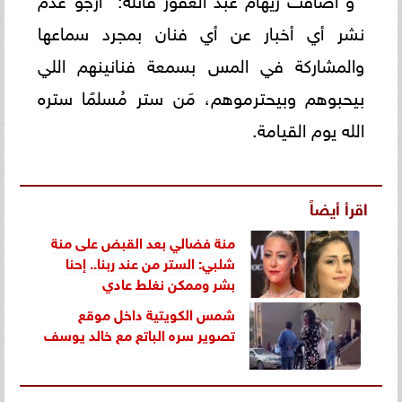
نشر أي أخبار عن أي فنان بمجرد سماعها
والمشاركة في المس بسمعة فنانينهم اللي
بيحبوهم وبيحترموهم، مَن ستر مُسلمًا ستره
الله يوم القيامة.
اقرأ أيضاً
منة فضالي بعد القبض على منة
شلبي: الستر من عند ربنا.. إحنا
بشر وممكن نغلط عادي
شمس الكويتية داخل موقع
تصوير سره الباتع مع خالد يوسف