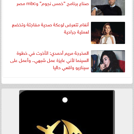
صناع برنامج ”خمس نجوم” وmbc مصر
أنغام تتعرض لوعكة صحية مفاجئة وتخضع
لعملية جراحية
المخرجة مريم أحمدي: اتأخرت في خطوة
السينما لأني عايزة عمل شبهي.. وأعمل على
سيناريو واقعي حاليا