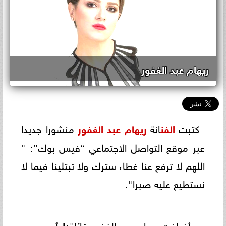
ريهام عبد الغفور
كتبت
الفن
انة
ريهام عبد الغفور
منشورا جديدا
عبر موقع التواصل الاجتماعي “فيس بوك”: "
اللهم لا ترفع عنا غطاء سترك ولا تبتلينا فيما لا
نستطيع عليه صبرا".
و أضافت ريهام عبد الغفور قائلة:" أرجو عدم