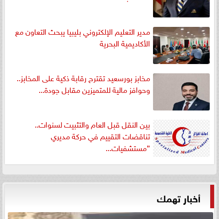
مدير التعليم الإلكتروني بليبيا يبحث التعاون مع
الأكاديمية البحرية
مخابز بورسعيد تقترح رقابة ذكية على المخابز..
وحوافز مالية للمتميزين مقابل جودة...
بين النقل قبل العام والتثبيت لسنوات..
تناقضات التقييم في حركة مديري
”مستشفيات...
أخبار تهمك