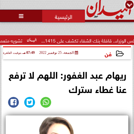
محمد يوسف
رئيس التحرير

لة بنك الشفاء تكشف على 1415...
تشويه متعمد لسمعتها.. ت
فن
الجمعة، 25 نوفمبر 2022
07:49 مـ
بتوقيت القاهرة
2022-11-25 19:49:54
ريهام عبد الغفور: اللهم لا ترفع
عنا غطاء سترك