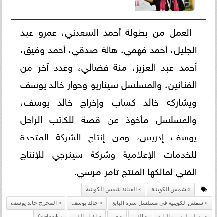
العمل من بطولة أحمد السعدني، عمرو عبد
الجليل، أحمد فهمي، هالة صدقي، أحمد وفيق،
أحمد عبد العزيز، منة فضالي، وعدد آخر من
الفنانين، والمسلسل سيناريو وحوار خالد يوسف
ويشاركه خالد كساب وإخراج خالد يوسف،
والمسلسل مأخوذ عن قصة للكاتب الراحل
يوسف إدريس، ومن إنتاج الشركة المتحدة
للخدمات الإعلامية وشركة سينرجي للإنتاج
الفني لمالكها المنتج تامر مرسي.
شمس الكويتية
الفنانة شمس الكويتية
شمس الكويتية في مسلسل سره الباتع
خالد يوسف
المخرج خالد يوسف
مسلسل سره الباتع
الفن
فنـ
اخبار الفن
facebook