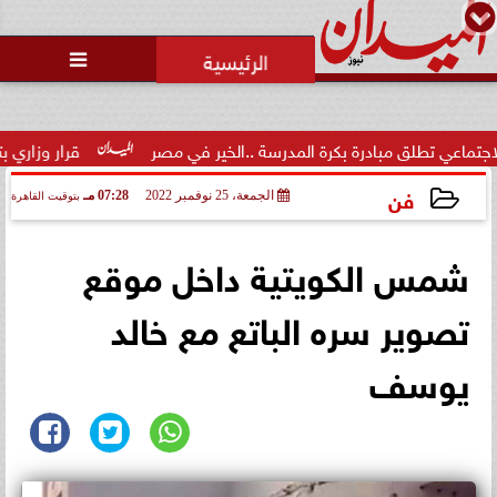
محمد يوسف
رئيس التحرير

 مبادرة بكرة المدرسة ..الخير في مصر
قرار وزاري بتكليف الدكتور
فن
الجمعة، 25 نوفمبر 2022
07:28 مـ
بتوقيت القاهرة
2022-11-25 19:28:16
شمس الكويتية داخل موقع
تصوير سره الباتع مع خالد
يوسف