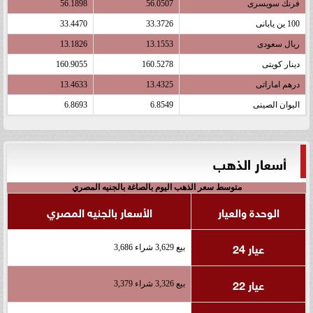
فرنك سويسرى
56.0507
56.1898
100 ين يابانى
33.3726
33.4470
ريال سعودى
13.1553
13.1826
دينار كويتى
160.5278
160.9055
درهم اماراتى
13.4325
13.4633
اليوان الصينى
6.8549
6.8693
أسعار الذهب
متوسط سعر الذهب اليوم بالصاغة بالجنيه المصري
الوحدة والعيار
الأسعار بالجنيه المصري
عيار 24
بيع 3,629 شراء 3,686
عيار 22
بيع 3,326 شراء 3,379