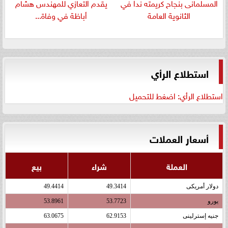
المسلمانى بنجاح كريمته ندا في
يقدم التعازي للمهندس هشام
الثانوية العامة
أباظة في وفاة...
استطلاع الرأي
استطلاع الرأي: اضغط للتحميل
أسعار العملات
العملة
شراء
بيع
دولار أمريكى
49.3414
49.4414
يورو
53.7723
53.8961
جنيه إسترلينى
62.9153
63.0675