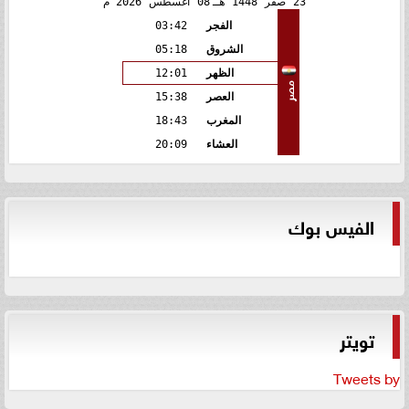
23
صفر
1448 هـ
08
أغسطس
2026 م
الفجر
03:42
الشروق
05:18
الظهر
12:01
مصر
العصر
15:38
المغرب
18:43
العشاء
20:09
الفيس بوك
تويتر
Tweets by