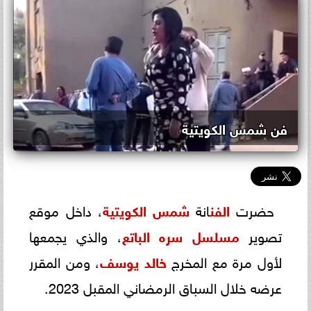
فن شمس الكويتية
حضرت
الفن
انة
شمس الكويتية
، داخل موقع
تصوير
مسلسل سره الباتع
، والذي يجمعها
لأول مرة مع المخرج
خالد يوسف
، ومن المقرر
عرضه خلال السباق الرمضاني المقبل 2023.