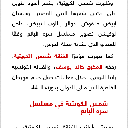
وظهرت شمس الكويتية، بشعر أسود طويل
على عكس شعرها البني القصير، وفستان
أبيض منقوش بدوائر باللون الأبيض، داخل
لوكيشن تصوير مسلسل سره الباتع وفقًا
للفيديو الذي نشرته مجلة الجرس.
كما ظهرت مؤخرًا
الفنانة شمس الكويتية
،
رفقة
المخرج خالد يوسف
، والفنانة التونسية
رانيا التومي، خلال فعاليات حفل ختام مهرجان
القاهرة السينمائي الدولي بدورته الـ 44.
شمس الكويتية في مسلسل
سره الباتع
وسبق وأعلنت الفنانة شمس الكويتية، عبر