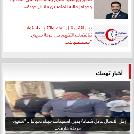
وحوافز مالية للمتميزين مقابل جودة...
بين النقل قبل العام والتثبيت لسنوات..
تناقضات التقييم في حركة مديري
”مستشفيات...
أخبار تهمك
رجل الأعمال عادل شحاتة يدين استهداف ميناء دمياط بـ ”مسيرة”:
مرحلة فارقة...