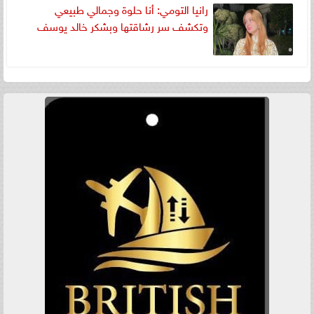
رانيا التومي: أنا حلوة وجمالي طبيعي
وتكشف سر رشاقتها وبشكر خالد يوسف