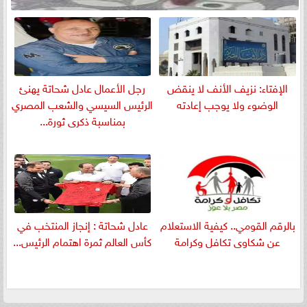
الإفتاء: نزيف الأنف لا ينقض
رجل الأعمال عادل شحاتة يهنئ
الوضوء ولا يوجب إعادته
الرئيس السيسي والشعب المصري
بمناسبة ذكرى ثورة...
بالرقم القومي.. كيفية الاستعلام
عادل شحاتة : إنجاز المنتخب في
عن شكاوى تكافل وكرامة
كأس العالم ثمرة اهتمام الرئيس...