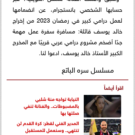
حسابها الشخصي بانستجرام، عن انضمامها
لعمل درامي كبير في رمضان 2023 من إخراج
خالد يوسف قائلة: مسافرة سفرة عمل مهمة
جدًا أضخم مشروع درامي عربي قريبًا مع المخرج
الكبير الأستاذ خالد يوسف، ادعوا لنا.
مسلسل سره الباتع
اقرأ أيضاً
النيابة تواجه منة شلبي
بالمضبوطات.. والفنانة تنفي
صلتها بها
المدير الفني لقطر: كرة القدم لن
تنتهي.. وسنعمل للمستقبل