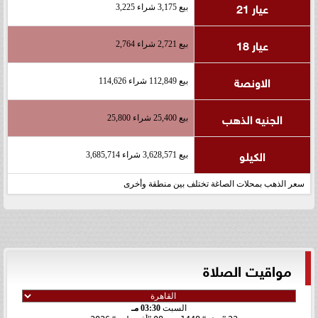
عيار 21
بيع 3,175 شراء 3,225
عيار 18
بيع 2,721 شراء 2,764
الاونصة
بيع 112,849 شراء 114,626
الجنيه الذهب
بيع 25,400 شراء 25,800
الكيلو
بيع 3,628,571 شراء 3,685,714
سعر الذهب بمحلات الصاغة تختلف بين منطقة وأخرى
مواقيت الصلاة
السبت
03:30 مـ