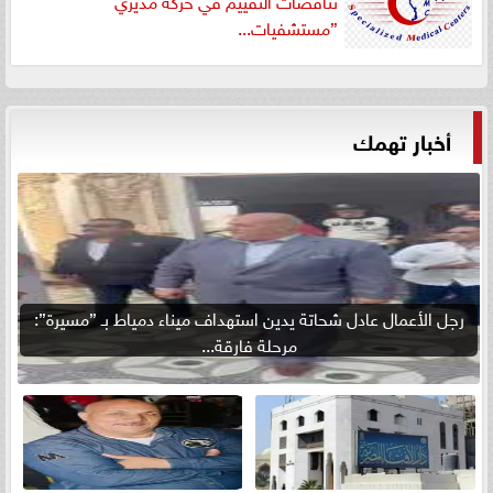
”مستشفيات...
أخبار تهمك
رجل الأعمال عادل شحاتة يدين استهداف ميناء دمياط بـ ”مسيرة”:
مرحلة فارقة...