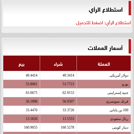
استطلاع الرأي
استطلاع الرأي: اضغط للتحميل
أسعار العملات
العملة
شراء
بيع
دولار أمريكى
49.3414
49.4414
يورو
53.7723
53.8961
جنيه إسترلينى
62.9153
63.0675
فرنك سويسرى
56.0507
56.1898
100 ين يابانى
33.3726
33.4470
ريال سعودى
13.1553
13.1826
دينار كويتى
160.5278
160.9055