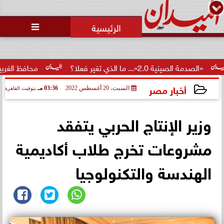
محمد يوسف
رئيس التحرير

نية 2.0»... ما الذي تغير فعلا؟
محافظ الغربية يكرم 100 من أوائل الجمهورية والمحافظة ويؤكد: الاستثمار...
أخبار مصر
السبت، 20 أغسطس 2022
03:36 مـ
بتوقيت القاهرة
2022-08-20 15:36:37
وزير الإنتاج الحربي يتفقد
مشروعات تخرج طلاب أكاديمية
الهندسة والتكنولوجيا