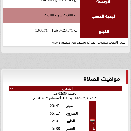
الاونصة
الجنيه الذهب
بيع 25,400 شراء 25,800
الكيلو
بيع 3,628,571 شراء 3,685,714
سعر الذهب بمحلات الصاغة تختلف بين منطقة وأخرى
مواقيت الصلاة
الجمعة
02:39 صـ
21
صفر
1448 هـ
07
أغسطس
2026 م
الفجر
03:41
الشروق
05:17
الظهر
12:01
مصر
العصر
15:38