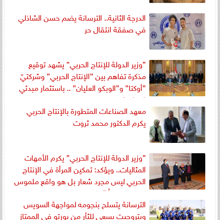
الدرجة الثانية.. الترسانة يضم حسن الشاذلي
في صفقة انتقال حر
”وزير الدولة للإنتاج الحربي” يشهد توقيع
مذكرة تفاهم بين ”الإنتاج الحربي” وشركتيّ
”أوكتا” و”الوبكو العليان” .. باستثمار مبدئي
(٥٠٠) مليون جنيه
معهد الصناعات المتطورة بالإنتاج الحربي
يكرم الدكتور محمد ثروت
”وزير الدولة للإنتاج الحربي” يكرم الأمهات
المثاليات.. ويؤكد: تمكين المرأة في الإنتاج
الحربي ليس مجرد شعار بل هو واقع ملموس
نسعى جميعاً إلى تعزيزه
الترسانة يتسلح بنجومه لمواجهة السويس
وبتروجيت يسعي للثأر من بورتو في الممتاز