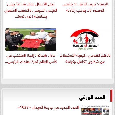
الإفتاء: نزيف الأنف لا ينقض
رجل الأعمال عادل شحاتة يهنئ
الوضوء ولا يوجب إعادته
الرئيس السيسي والشعب المصري
بمناسبة ذكرى ثورة...
بالرقم القومي.. كيفية الاستعلام
عادل شحاتة : إنجاز المنتخب في
عن شكاوى تكافل وكرامة
كأس العالم ثمرة اهتمام الرئيس...
العدد الورقي
العدد الجديد من جريدة الميدان «1027»