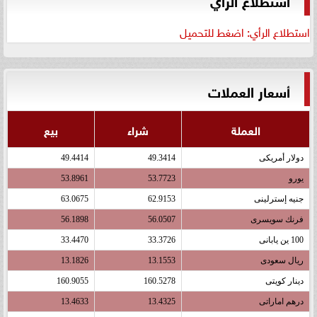
استطلاع الرأي: اضغط للتحميل
أسعار العملات
العملة
شراء
بيع
دولار أمريكى
49.3414
49.4414
يورو
53.7723
53.8961
جنيه إسترلينى
62.9153
63.0675
فرنك سويسرى
56.0507
56.1898
100 ين يابانى
33.3726
33.4470
ريال سعودى
13.1553
13.1826
دينار كويتى
160.5278
160.9055
درهم اماراتى
13.4325
13.4633