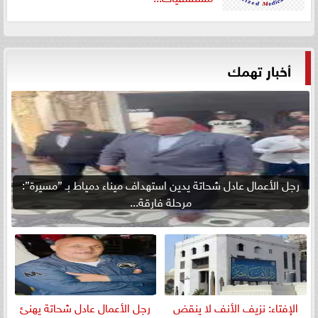
أخبار تهمك
رجل الأعمال عادل شحاتة يدين استهداف ميناء دمياط بـ ”مسيرة”:
مرحلة فارقة...
الإفتاء: نزيف الأنف لا ينقض
رجل الأعمال عادل شحاتة يهنئ