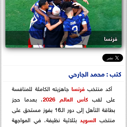
فرنسا
كتب : محمد الجارحي
أكد منتخب
فرنسا
جاهزيته الكاملة للمنافسة
على لقب
كأس العالم 2026
، بعدما حجز
بطاقة التأهل إلى دور الـ16 بفوز مستحق على
منتخب
السويد
بثلاثية نظيفة، في المواجهة