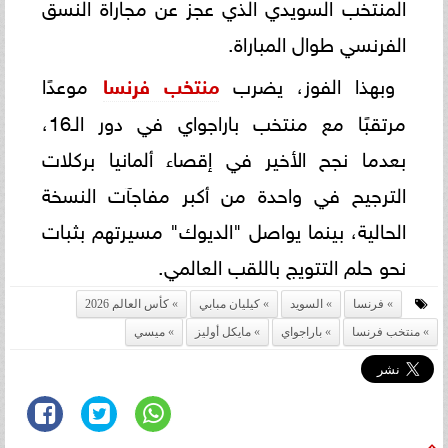
المنتخب السويدي الذي عجز عن مجاراة النسق
الفرنسي طوال المباراة.
وبهذا الفوز، يضرب
منتخب فرنسا
موعدًا
مرتقبًا مع منتخب باراجواي في دور الـ16،
بعدما نجح الأخير في إقصاء ألمانيا بركلات
الترجيح في واحدة من أكبر مفاجآت النسخة
الحالية، بينما يواصل "الديوك" مسيرتهم بثبات
نحو حلم التتويج باللقب العالمي.
فرنسا
السويد
كيليان مبابي
كأس العالم 2026
منتخب فرنسا
باراجواي
مايكل أوليز
ميسي