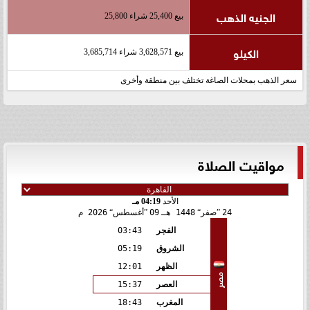
الجنيه الذهب
بيع 25,400 شراء 25,800
الكيلو
بيع 3,628,571 شراء 3,685,714
سعر الذهب بمحلات الصاغة تختلف بين منطقة وأخرى
مواقيت الصلاة
الأحد
04:19 مـ
24
صفر
1448 هـ
09
أغسطس
2026 م
الفجر
03:43
الشروق
05:19
الظهر
12:01
مصر
العصر
15:37
المغرب
18:43