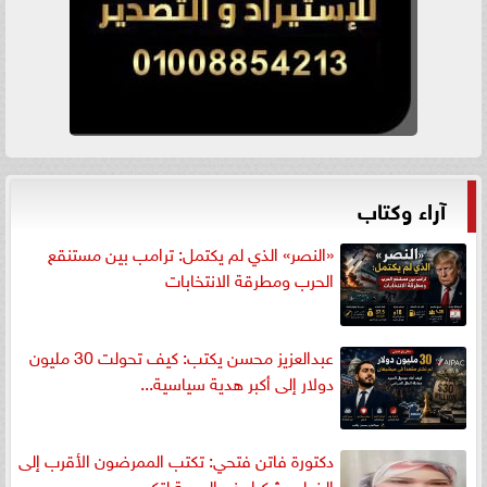
آراء وكتاب
«النصر» الذي لم يكتمل: ترامب بين مستنقع
الحرب ومطرقة الانتخابات
عبدالعزيز محسن يكتب: كيف تحولت 30 مليون
دولار إلى أكبر هدية سياسية...
دكتورة فاتن فتحي: تكتب الممرضون الأقرب إلى
الخطر.. شكرا وزير الصحة لتكريم...