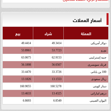
أسعار العملات
العملة
شراء
بيع
دولار أمريكى
49.3414
49.4414
يورو
53.7723
53.8961
جنيه إسترلينى
62.9153
63.0675
فرنك سويسرى
56.0507
56.1898
100 ين يابانى
33.3726
33.4470
ريال سعودى
13.1553
13.1826
دينار كويتى
160.5278
160.9055
درهم اماراتى
13.4325
13.4633
اليوان الصينى
6.8549
6.8693