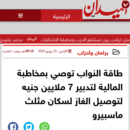
محمد يوسف
رئيس التحرير

تصفية الخصوم.. ثورة غضب داخل
نادي الشيخ زايد بسبب الخصومات
التعسفية لل...
 الحرب ومطرقة الانتخابات
محمد رشيدي: لقاء الرئيس السيسي وم
برلمان وأحزاب
الإثنين، 29 يونيو 2026
09:18 مـ
بتوقيت القاهرة
2026-06-29 21:18:58
طاقة النواب توصي بمخاطبة
المالية لتدبير 7 ملايين جنيه
لتوصيل الغاز لسكان مثلث
ماسبيرو