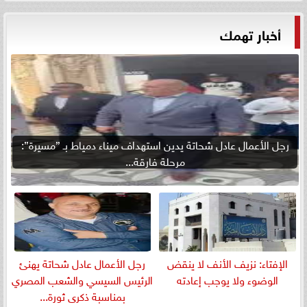
أخبار تهمك
رجل الأعمال عادل شحاتة يدين استهداف ميناء دمياط بـ ”مسيرة”:
مرحلة فارقة...
الإفتاء: نزيف الأنف لا ينقض
رجل الأعمال عادل شحاتة يهنئ
الوضوء ولا يوجب إعادته
الرئيس السيسي والشعب المصري
بمناسبة ذكرى ثورة...