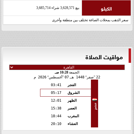
الكيلو
بيع 3,628,571 شراء 3,685,714
سعر الذهب بمحلات الصاغة تختلف بين منطقة وأخرى
مواقيت الصلاة
الجمعة
10:28 صـ
22
صفر
1448 هـ
07
أغسطس
2026 م
الفجر
03:41
الشروق
05:17
الظهر
12:01
مصر
العصر
15:38
المغرب
18:44
العشاء
20:10