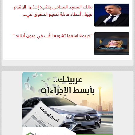
مالك السعيد المحامي يكتب: إحذروا الوقوع
فيها.. أخطاء قاتلة تضيع الحقوق في...
”جريمة اسمها تشويه الأب في عيون أبناءه ”