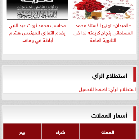
«الميدان» تهنئ الأستاذ محمد
​محاسب محمد ثروت عبد النبي
المسلمانى بنجاح كريمته ندا في
يقدم التعازي للمهندس هشام
الثانوية العامة
أباظة في وفاة...
استطلاع الرأي
استطلاع الرأي: اضغط للتحميل
أسعار العملات
العملة
شراء
بيع