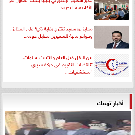
الأكاديمية البحرية
مخابز بورسعيد تقترح رقابة ذكية على المخابز..
وحوافز مالية للمتميزين مقابل جودة...
بين النقل قبل العام والتثبيت لسنوات..
تناقضات التقييم في حركة مديري
”مستشفيات...
أخبار تهمك