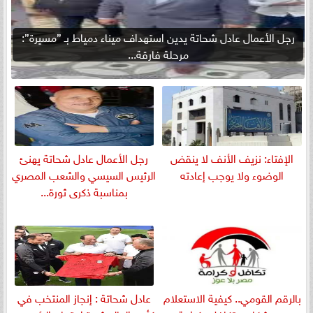
رجل الأعمال عادل شحاتة يدين استهداف ميناء دمياط بـ ”مسيرة”:
مرحلة فارقة...
الإفتاء: نزيف الأنف لا ينقض
رجل الأعمال عادل شحاتة يهنئ
الوضوء ولا يوجب إعادته
الرئيس السيسي والشعب المصري
بمناسبة ذكرى ثورة...
بالرقم القومي.. كيفية الاستعلام
عادل شحاتة : إنجاز المنتخب في