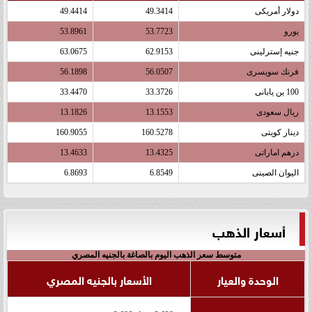
دولار أمريكى
49.3414
49.4414
يورو
53.7723
53.8961
جنيه إسترلينى
62.9153
63.0675
فرنك سويسرى
56.0507
56.1898
100 ين يابانى
33.3726
33.4470
ريال سعودى
13.1553
13.1826
دينار كويتى
160.5278
160.9055
درهم اماراتى
13.4325
13.4633
اليوان الصينى
6.8549
6.8693
أسعار الذهب
متوسط سعر الذهب اليوم بالصاغة بالجنيه المصري
الوحدة والعيار
الأسعار بالجنيه المصري