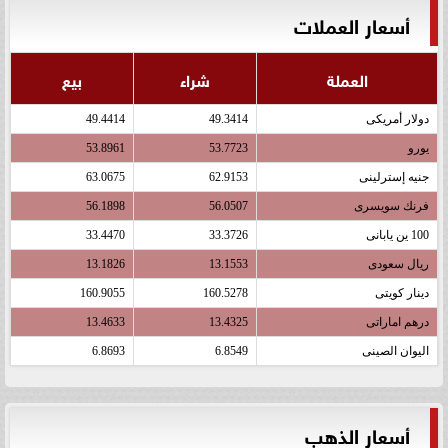
أسعار العملات
العملة
شراء
بيع
دولار أمريكى
49.3414
49.4414
يورو
53.7723
53.8961
جنيه إسترلينى
62.9153
63.0675
فرنك سويسرى
56.0507
56.1898
100 ين يابانى
33.3726
33.4470
ريال سعودى
13.1553
13.1826
دينار كويتى
160.5278
160.9055
درهم اماراتى
13.4325
13.4633
اليوان الصينى
6.8549
6.8693
أسعار الذهب