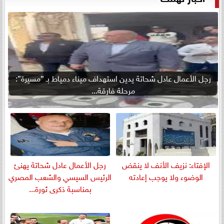
رجل الأعمال عادل شحاتة يدين استهداف ميناء دمياط بـ ”مسيرة”:
مرحلة فارقة...
الإفتاء: نزيف الأنف لا ينقض
رجل الأعمال عادل شحاتة يهنئ
الوضوء ولا يوجب إعادته
الرئيس السيسي والشعب المصري
بمناسبة ذكرى ثورة...