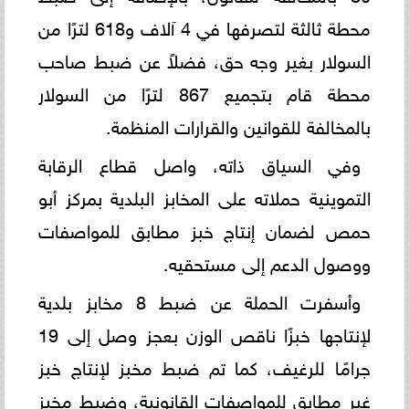
محطة ثالثة لتصرفها في 4 آلاف و618 لترًا من
السولار بغير وجه حق، فضلاً عن ضبط صاحب
محطة قام بتجميع 867 لترًا من السولار
بالمخالفة للقوانين والقرارات المنظمة.
وفي السياق ذاته، واصل قطاع الرقابة
التموينية حملاته على المخابز البلدية بمركز أبو
حمص لضمان إنتاج خبز مطابق للمواصفات
ووصول الدعم إلى مستحقيه.
وأسفرت الحملة عن ضبط 8 مخابز بلدية
لإنتاجها خبزًا ناقص الوزن بعجز وصل إلى 19
جرامًا للرغيف، كما تم ضبط مخبز لإنتاج خبز
غير مطابق للمواصفات القانونية، وضبط مخبز