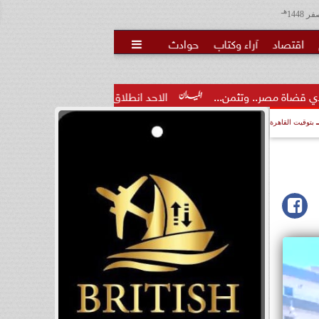
هـ
اقتصاد
آراء وكتاب
حوادث

ن...
الاحد انطلاق  المرحلة الاولى لمشروع نيابي بحزب الوعي لتأه
بتوقيت القاهرة