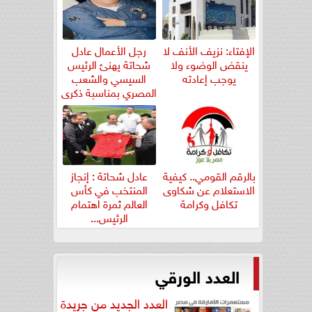
الإفتاء: نزيف الأنف لا
رجل الأعمال عادل
ينقض الوضوء ولا
شحاتة يهنئ الرئيس
يوجب إعادته
السيسي والشعب
المصري بمناسبة ذكرى
ثورة...
بالرقم القومي.. كيفية
عادل شحاتة : إنجاز
الاستعلام عن شكاوى
المنتخب في كأس
تكافل وكرامة
العالم ثمرة اهتمام
الرئيس...
العدد الورقي
العدد الجديد من جريدة