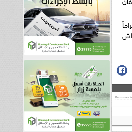
عفان
ماً
اش