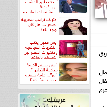
أحدث طرق الكشف
عن الأغذية
والمشروبات الفاسدة
في كتاب...
اعتراف ترامب بمغربية
الصحراء... هل كان
لوجه الله؟
ايمن مدين يكتب
:النظريات السياسية
ريق
ومتغيرات العصر بين
التمسك بالماضي
ومواجهة تحديات...
”حين تصبح الكلمة
محكمةً للأخلاق”..
مال
”يع”... كلمة صغيرة
فال
تختصر قبحًا كبيرًا
حرم