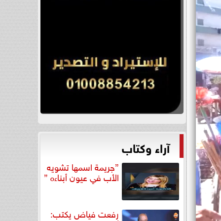
آراء وكتاب
”جريمة اسمها تشويه
الأب في عيون أبناءه ”
رفعت فياض يكتب: