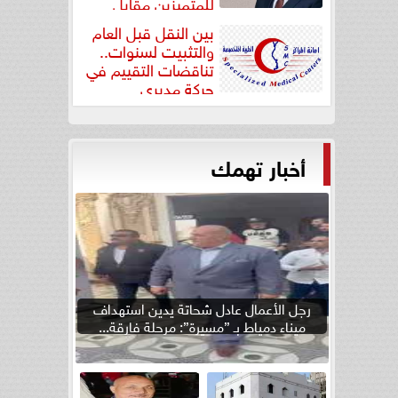
للمتميزين مقابل
جودة...
بين النقل قبل العام
والتثبيت لسنوات..
تناقضات التقييم في
حركة مديري
”مستشفيات...
أخبار تهمك
رجل الأعمال عادل شحاتة يدين استهداف
ميناء دمياط بـ ”مسيرة”: مرحلة فارقة...