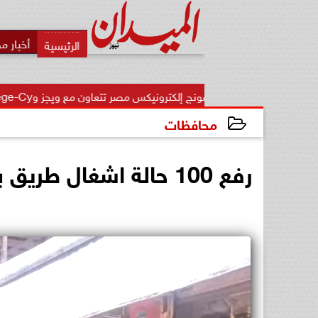
أخبار م
سامسونج إلكترونيكس مصر تتعاون مع ويجز وLege-Cy  في أحدث...
محافظات
2026-06-25 23:49:11
رفع 100 حالة اشغال طريق بشوارع مدينة حوش عيسى