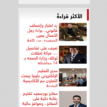
الأكثر قراءةً
رد اعتبار وإنصاف
قانوني.. براءة رجل
الأعمال يحيى
الصعيدي من كافة
التهم...
تعرف على تفاصيل
.... حركة تنقلات
لوكلاء وزارة الصحه بـ
14 محافظه
مدير التعليم
الإلكتروني بليبيا يبحث
التعاون مع الأكاديمية
البحرية
مخابز بورسعيد تقترح
رقابة ذكية على
المخابز.. وحوافز مالية