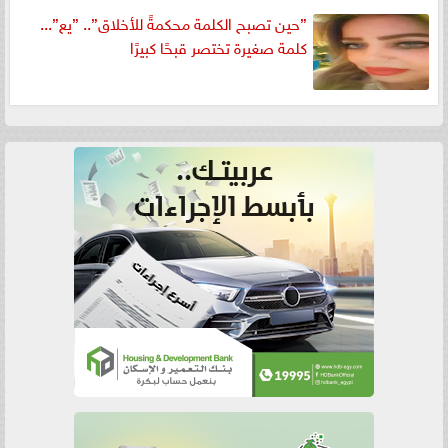
”حين تصبح الكلمة محكمةً للأخلاق”.. ”يع”...
كلمة صغيرة تختصر قبحًا كبيرًا