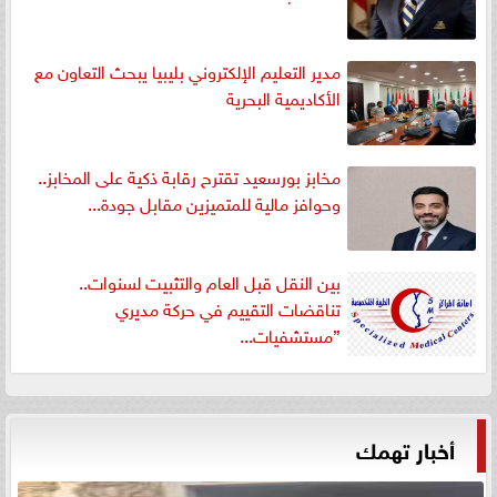
مدير التعليم الإلكتروني بليبيا يبحث التعاون مع
الأكاديمية البحرية
مخابز بورسعيد تقترح رقابة ذكية على المخابز..
وحوافز مالية للمتميزين مقابل جودة...
بين النقل قبل العام والتثبيت لسنوات..
تناقضات التقييم في حركة مديري
”مستشفيات...
أخبار تهمك