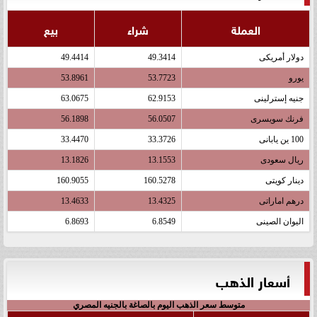
العملة
شراء
بيع
دولار أمريكى
49.3414
49.4414
يورو
53.7723
53.8961
جنيه إسترلينى
62.9153
63.0675
فرنك سويسرى
56.0507
56.1898
100 ين يابانى
33.3726
33.4470
ريال سعودى
13.1553
13.1826
دينار كويتى
160.5278
160.9055
درهم اماراتى
13.4325
13.4633
اليوان الصينى
6.8549
6.8693
أسعار الذهب
متوسط سعر الذهب اليوم بالصاغة بالجنيه المصري