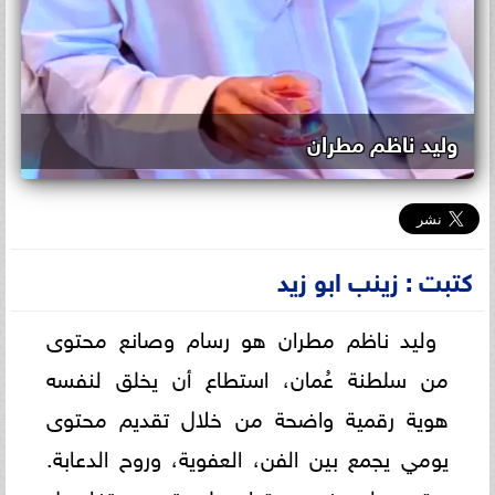
وليد ناظم مطران
كتبت : زينب ابو زيد
وليد ناظم مطران هو رسام وصانع محتوى
من سلطنة عُمان، استطاع أن يخلق لنفسه
هوية رقمية واضحة من خلال تقديم محتوى
يومي يجمع بين الفن، العفوية، وروح الدعابة.
يعتمد وليد في محتواه على تصوير تفاصيل