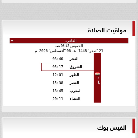
مواقيت الصلاة
الخميس
06:42 صـ
21
صفر
1448 هـ
06
أغسطس
2026 م
الفجر
03:40
الشروق
05:17
الظهر
12:01
مصر
العصر
15:38
المغرب
18:45
العشاء
20:11
الفيس بوك