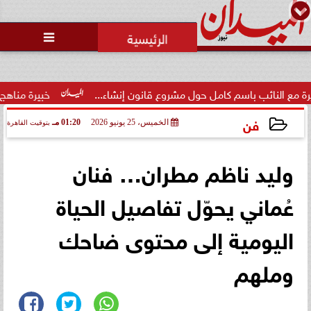

 باسم كامل حول مشروع قانون إنشاء...
خبيرة مناهج: حداثة تخرج 
فن
الخميس، 25 يونيو 2026
01:20 مـ
بتوقيت القاهرة
2026-06-25 13:20:50
وليد ناظم مطران… فنان
عُماني يحوّل تفاصيل الحياة
اليومية إلى محتوى ضاحك
وملهم