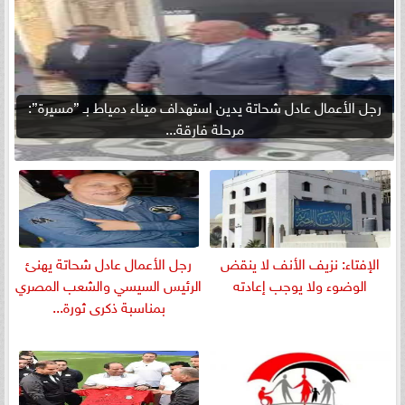
رجل الأعمال عادل شحاتة يدين استهداف ميناء دمياط بـ ”مسيرة”:
مرحلة فارقة...
الإفتاء: نزيف الأنف لا ينقض
رجل الأعمال عادل شحاتة يهنئ
الوضوء ولا يوجب إعادته
الرئيس السيسي والشعب المصري
بمناسبة ذكرى ثورة...