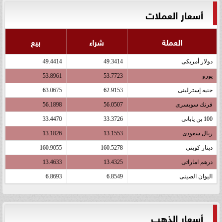
أسعار العملات
العملة
شراء
بيع
دولار أمريكى
49.3414
49.4414
يورو
53.7723
53.8961
جنيه إسترلينى
62.9153
63.0675
فرنك سويسرى
56.0507
56.1898
100 ين يابانى
33.3726
33.4470
ريال سعودى
13.1553
13.1826
دينار كويتى
160.5278
160.9055
درهم اماراتى
13.4325
13.4633
اليوان الصينى
6.8549
6.8693
أسعار الذهب