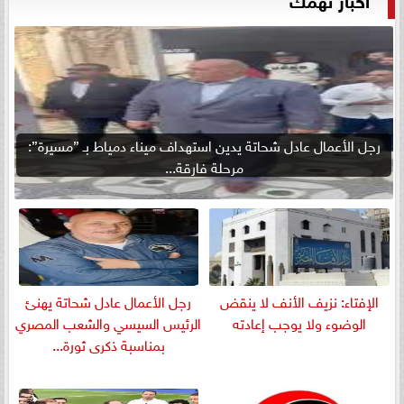
رجل الأعمال عادل شحاتة يدين استهداف ميناء دمياط بـ ”مسيرة”:
مرحلة فارقة...
الإفتاء: نزيف الأنف لا ينقض
رجل الأعمال عادل شحاتة يهنئ
الوضوء ولا يوجب إعادته
الرئيس السيسي والشعب المصري
بمناسبة ذكرى ثورة...