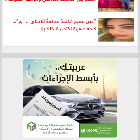
”حين تصبح الكلمة محكمةً للأخلاق”.. ”يع”...
كلمة صغيرة تختصر قبحًا كبيرًا