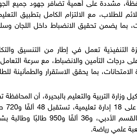
افظة، مشددة على أهمية تضافر جهود جميع الج
ملائم للطلاب، مع الالتزام الكامل بتطبيق التعلي
ت، بما يضمن تحقيق الانضباط داخل اللجان وسل
 التنفيذية تعمل في إطار من التنسيق والتكا
ى درجات التأمين والانضباط، مع سرعة التعامل
لامتحانات، بما يحقق الاستقرار والطمأنينة للط
وزارة التربية والتعليم بالبحيرة، أن المحافظة 
هذا العام 113 لجنة امتحانية موزع
وطالبة، منهم 8173 طالبًا وطالبة بالقسم الأدبي، و36 ألفًا و950 طالبًا