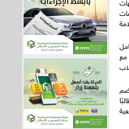
هات
مات
امة
مل
 مع
لاب
تضم
ة على 18 إدارة تعليمية، تستقبل 48 ألفًا و720 طالبًا
 وطالبة بشعبة