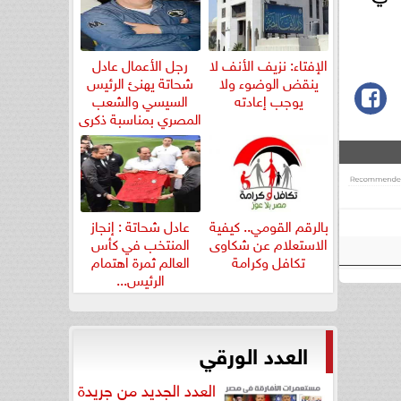
الإفتاء: نزيف الأنف لا
رجل الأعمال عادل
ينقض الوضوء ولا
شحاتة يهنئ الرئيس
يوجب إعادته
السيسي والشعب
المصري بمناسبة ذكرى
ثورة...
بالرقم القومي.. كيفية
عادل شحاتة : إنجاز
الاستعلام عن شكاوى
المنتخب في كأس
تكافل وكرامة
العالم ثمرة اهتمام
الرئيس...
العدد الورقي
العدد الجديد من جريدة