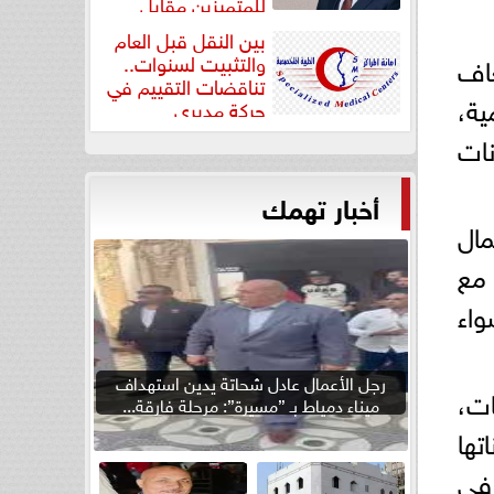
للمتميزين مقابل
جودة...
بين النقل قبل العام
عاف
والتثبيت لسنوات..
تناقضات التقييم في
ية،
حركة مديري
”مستشفيات...
نات
أخبار تهمك
ال
 مع
واء
رجل الأعمال عادل شحاتة يدين استهداف
ات،
ميناء دمياط بـ ”مسيرة”: مرحلة فارقة...
تها
 في