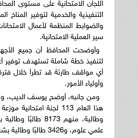
اللجان الامتحانية على مستوى المح
التنفيذية والخدمية لتوفير المناخ ال
والضوابط المنظمة لأعمال الامتحانا
سير العملية الامتحانية.
وأوضحت المحافظ أن جميع الأجهزة
لتنفيذ خطة شاملة تستهدف توفير أعل
أي مواقف طارئة قد تطرأ خلال فترة ا
وأولياء الأمور.
ومن جانبه، أوضح يوسف الديب، وكيل 
علمي علوم، و3426 طالبًا وطالبة بشعبة علمي رياضة.