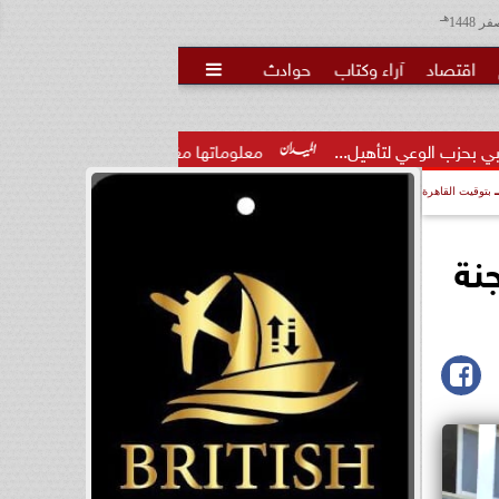
هـ
اقتصاد
آراء وكتاب
حوادث

ل...
معلوماتها مغلوطة.. “الأعلى للإعلام” يحظر ظهور نسخة ضي
بتوقيت القاهرة
انات الثانوية العامة بالبحيرة في 113 لجنة