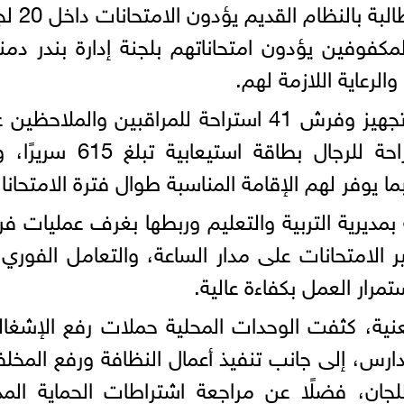
وأضاف أن هناك أيضًا 168 طالبًا وط
وطالبة من المكفوفين يؤدون امتحاناتهم بلجنة إدارة بندر دم
الرعاية اللازمة لهم.
وأشار وكيل الوزارة إلى الانتهاء من تجهيز وفرش 41 استراحة للمراقبين والملا
مديرية التربية والتعليم وربطها بغرف عمليات فر
ير الامتحانات على مدار الساعة، والتعامل الفوري
رار العمل بكفاءة عالية.
عنية، كثفت الوحدات المحلية حملات رفع الإشغا
مدارس، إلى جانب تنفيذ أعمال النظافة ورفع المخل
ان، فضلًا عن مراجعة اشتراطات الحماية المد