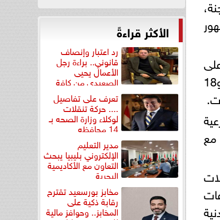
البة بالنظام القديم يؤدون الامتحانات داخل 20 لجنة،
نهور
الأكثر قراءةً
رد اعتبار وإنصاف
حظين على
قانوني.. براءة رجل
الأعمال يحيى
مستوى المحافظة، تشمل 23 استراحة للرجال بطاقة استيعابية تبلغ 615 سريرًا، و18
الصعيدي من كافة
التهم...
تعرف على تفاصيل
.... حركة تنقلات
عية
لوكلاء وزارة الصحه بـ
14 محافظه
 مع
مدير التعليم
الإلكتروني بليبيا يبحث
التعاون مع الأكاديمية
لات
البحرية
مخابز بورسعيد تقترح
فات
رقابة ذكية على
نية
المخابز.. وحوافز مالية