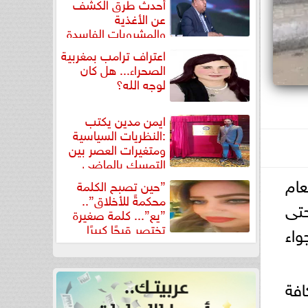
أحدث طرق الكشف
عن الأغذية
والمشروبات الفاسدة
في كتاب...
اعتراف ترامب بمغربية
الصحراء... هل كان
لوجه الله؟
ايمن مدين يكتب
:النظريات السياسية
ومتغيرات العصر بين
التمسك بالماضي
ومواجهة تحديات...
عام
”حين تصبح الكلمة
محكمةً للأخلاق”..
و، ويستمر حتى
”يع”... كلمة صغيرة
تختصر قبحًا كبيرًا
واء
افة