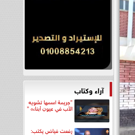
آراء وكتاب
”جريمة اسمها تشويه
الأب في عيون أبناءه ”
رفعت فياض يكتب: