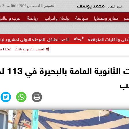
محمد يوسف
رئيس التحرير
الخميس
6 أغسطس 2026
10:14 مـ
21 صفر 1448
صر
تقارير وقضايا
سياسة
برلمان وأحزاب
رياضة
عرب و عالم
الاحد انطلاق  المرحلة الاولى لمشروع نيابي بحزب الوعي لتأهي
السبت، 20 يونيو 2026
11:52 مـ
غدًا.. انطلاق ماراثون إمتح