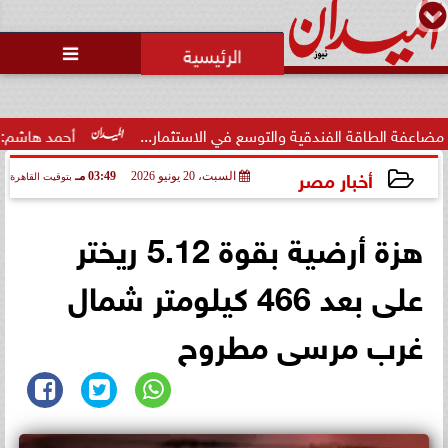
محمد يوسف
رئيس التحرير

قة الفندقية والتوسع في الاستثمار...
أحمد هاشم: الإعلام مُط
أخبار مصر
السبت، 20 يونيو 2026
03:49 مـ
بتوقيت القاهرة
2026-06-20 15:49:25
هزة أرضية بقوة 5.12 ريختر
على بعد 466 كيلومتر شمال
غرب مرسى مطروح