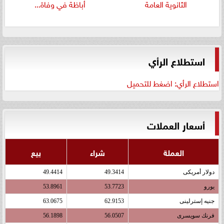
الثانوية العامة
أباظة في وفاة...
استطلاع الرأي
استطلاع الرأي: اضغط للتحميل
أسعار العملات
العملة
شراء
بيع
دولار أمريكى
49.3414
49.4414
يورو
53.7723
53.8961
جنيه إسترلينى
62.9153
63.0675
فرنك سويسرى
56.0507
56.1898