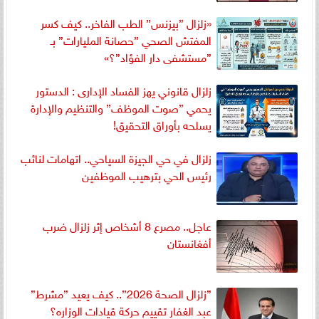
«زلزال ”بيزنس” الطب الفاخر.. كيف كسر
المفتش الصحي ”حصانة المليارات” بـ
”مستشفى دار الفؤاد”؟»
زلزال قانوني يهز الفساد الإدارى : الدستور
يحمي ”صوت الموظف” والتنظيم والإدارة
يسلحه بأوراق التحقيق!
زلزال في حي الجيزة السياحي.. اتهامات لنائب
رئيس الحي بترهيب الموظفين
عاجل.. مصرع 8 أشخاص إثر زلزال ضرب
أفغانستان
”زلزال الصحة 2026”.. كيف يعيد ”مشرط”
عبد الغفار تقييم حركة قيادات الوزاره؟