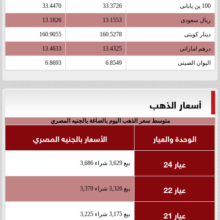
100 ين يابانى
33.3726
33.4470
ريال سعودى
13.1553
13.1826
دينار كويتى
160.5278
160.9055
درهم اماراتى
13.4325
13.4633
اليوان الصينى
6.8549
6.8693
أسعار الذهب
متوسط سعر الذهب اليوم بالصاغة بالجنيه المصري
الوحدة والعيار
الأسعار بالجنيه المصري
عيار 24
بيع 3,629 شراء 3,686
عيار 22
بيع 3,326 شراء 3,379
عيار 21
بيع 3,175 شراء 3,225