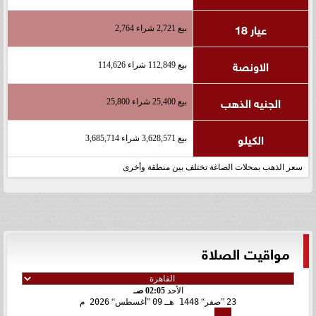
عيار 18
بيع 2,721 شراء 2,764
الاونصة
بيع 112,849 شراء 114,626
الجنيه الذهب
بيع 25,400 شراء 25,800
الكيلو
بيع 3,628,571 شراء 3,685,714
سعر الذهب بمحلات الصاغة تختلف بين منطقة وأخرى
مواقيت الصلاة
الأحد
02:05 صـ
23
صفر
1448 هـ
09
أغسطس
2026 م