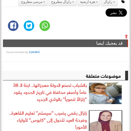
زلزال
هزة ارضية
زلزال مطروح
مرسى مطروح
⇧
قد يعجبك ايضا
موضوعات متعلقة
بالشباب تصنع الدولة معجزاتها.. ابنة الـ 38
عاماً وأصغر محافظ في تاريخ الحدود يقود
”زلزالاً تنموياً” بالوادي الجديد
زلزال رقمي يضرب ”سيستم” تعليم القاهرة..
وفرحة العيد تتحول إلى ”كابوس” لأولياء
الأمور!