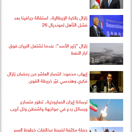
زلزال بالكرة الإيطالية.. استقالة جرافينا بعد
فشل التأهل لمونديال 26
زلزال ”زئير الأسد”: عندما تشتعل النيران فوق
آبار النفط
إيهاب محمود: انتصار العاشر من رمضان زلزال
فكري وهندسي غيّر خريطة القوى
ترسانة إيران الصاروخية.. تطور متسارع
ورسائل ردع في مواجهة واشنطن وتل أبيب
حملة مكثفة لضبط مخالفات خطوط السير