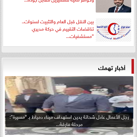
بين النقل قبل العام والتثبيت لسنوات..
تناقضات التقييم في حركة مديري
”مستشفيات...
أخبار تهمك
رجل الأعمال عادل شحاتة يدين استهداف ميناء دمياط بـ ”مسيرة”:
مرحلة فارقة...