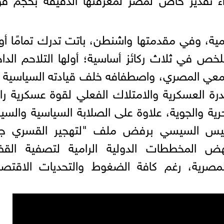
لمية، وفي مقدمتها واشنطن، باتت تدرك تمامًا أو
تلخص في ثلاث ركائز أساسية؛ أولها التلاحم الدا
تمعي المصري، واصطفافه خلف قيادته السياسية
درة العسكرية والامتلاك الفعلي لقوة عسكرية را
رية والجوية، علاوة على الصلابة السياسية والسيا
رئيس السيسي برفض ملف "لتهجير القسري جم
ض المخططات الدولية الرامية لتصفية القض
مصرية، رغم كافة الضغوط والتحديات الاقتصاد