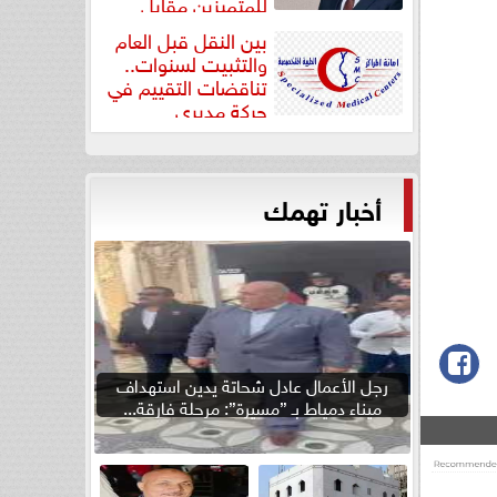
للمتميزين مقابل
جودة...
بين النقل قبل العام
والتثبيت لسنوات..
تناقضات التقييم في
حركة مديري
”مستشفيات...
أخبار تهمك
رجل الأعمال عادل شحاتة يدين استهداف
ميناء دمياط بـ ”مسيرة”: مرحلة فارقة...