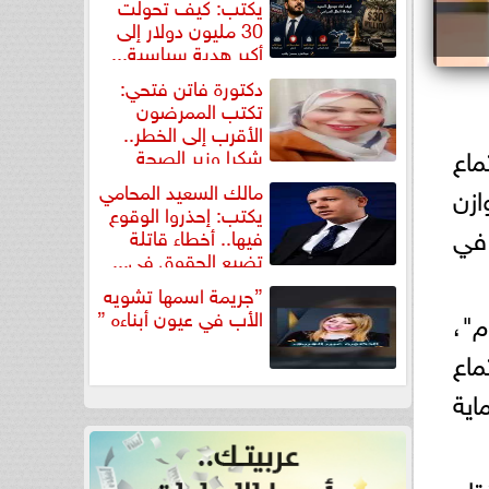
يكتب: كيف تحولت
30 مليون دولار إلى
أكبر هدية سياسية...
دكتورة فاتن فتحي:
تكتب الممرضون
الأقرب إلى الخطر..
ماع
شكرا وزير الصحة
لتكريم...
مالك السعيد المحامي
ازن
يكتب: إحذروا الوقوع
 في
فيها.. أخطاء قاتلة
تضيع الحقوق في...
”جريمة اسمها تشويه
الأب في عيون أبناءه ”
م"،
ماع
اية
تاح