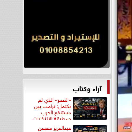
آراء وكتاب
«النصر» الذي لم
يكتمل: ترامب بين
مستنقع الحرب
ومطرقة الانتخابات
عبدالعزيز محسن