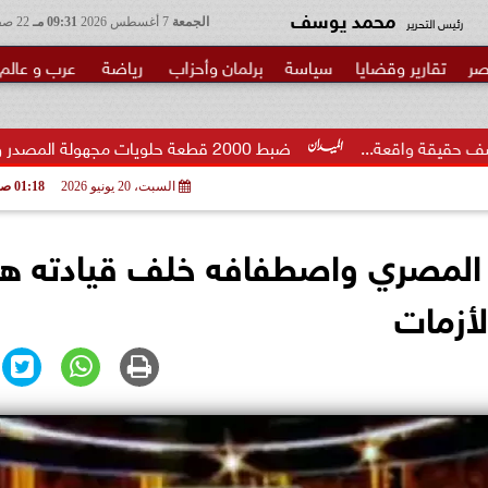
محمد يوسف
رئيس التحرير
الجمعة
7 أغسطس 2026
09:31 مـ
22 صفر 1448
صر
تقارير وقضايا
سياسة
برلمان وأحزاب
رياضة
عرب و عالم
.
ضبط 2000 قطعة حلويات مجهولة المصدر و100 علبة سجائر مهربة...
السبت، 20 يونيو 2026
01:18 صـ
لمصري واصطفافه خلف قيادته ه
لأزمات