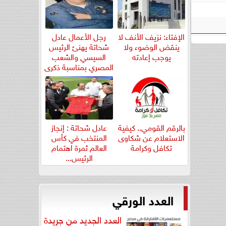
الإفتاء: نزيف الأنف لا
رجل الأعمال عادل
ينقض الوضوء ولا
شحاتة يهنئ الرئيس
يوجب إعادته
السيسي والشعب
المصري بمناسبة ذكرى
ثورة...
بالرقم القومي.. كيفية
عادل شحاتة : إنجاز
الاستعلام عن شكاوى
المنتخب في كأس
تكافل وكرامة
العالم ثمرة اهتمام
الرئيس...
العدد الورقي
العدد الجديد من جريدة