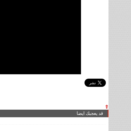
⇧
قد يعجبك ايضا