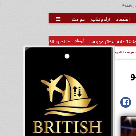
هـ
اقتصاد
آراء وكتاب
حوادث

«النصر» الذي لم يكتمل: ترامب بين مستنقع الحرب ومطرق
بتوقيت القاهرة
و