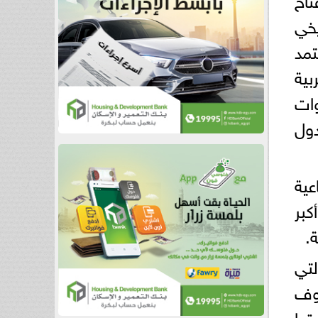
يخي
تمد
بية
وات
ول
عية
بر
.
لتي
روف
تها