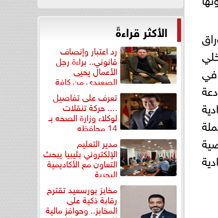
الأكثر قراءةً
راق
رد اعتبار وإنصاف
خلي
قانوني.. براءة رجل
 في
الأعمال يحيى
الصعيدي من كافة
دعة
التهم...
تعرف على تفاصيل
دية
.... حركة تنقلات
لوكلاء وزارة الصحه بـ
لة
14 محافظه
ية
مدير التعليم
الإلكتروني بليبيا يبحث
ية
التعاون مع الأكاديمية
البحرية
مخابز بورسعيد تقترح
رقابة ذكية على
المخابز.. وحوافز مالية