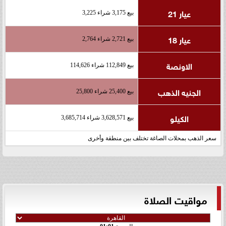
عيار 21
بيع 3,175 شراء 3,225
عيار 18
بيع 2,721 شراء 2,764
الاونصة
بيع 112,849 شراء 114,626
الجنيه الذهب
بيع 25,400 شراء 25,800
الكيلو
بيع 3,628,571 شراء 3,685,714
سعر الذهب بمحلات الصاغة تختلف بين منطقة وأخرى
مواقيت الصلاة