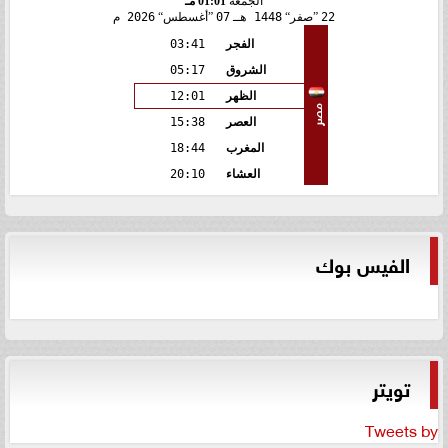
الجمعة
01:01 مـ
22
صفر
1448 هـ
07
أغسطس
2026 م
الفجر
03:41
الشروق
05:17
الظهر
12:01
مصر
العصر
15:38
المغرب
18:44
العشاء
20:10
الفيس بوك
تويتر
Tweets by