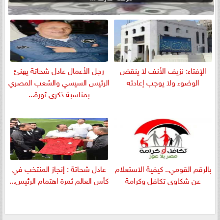
الإفتاء: نزيف الأنف لا ينقض
رجل الأعمال عادل شحاتة يهنئ
الوضوء ولا يوجب إعادته
الرئيس السيسي والشعب المصري
بمناسبة ذكرى ثورة...
بالرقم القومي.. كيفية الاستعلام
عادل شحاتة : إنجاز المنتخب في
عن شكاوى تكافل وكرامة
كأس العالم ثمرة اهتمام الرئيس...