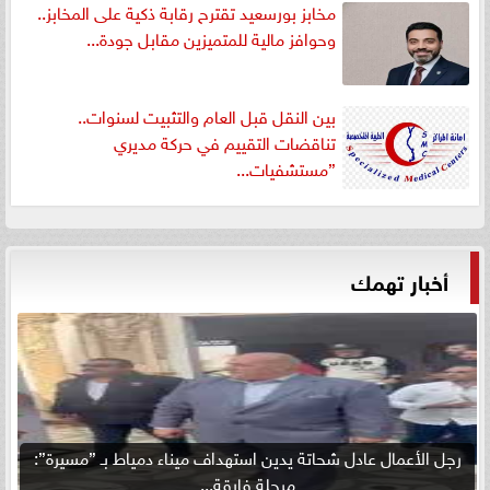
مخابز بورسعيد تقترح رقابة ذكية على المخابز..
وحوافز مالية للمتميزين مقابل جودة...
بين النقل قبل العام والتثبيت لسنوات..
تناقضات التقييم في حركة مديري
”مستشفيات...
أخبار تهمك
رجل الأعمال عادل شحاتة يدين استهداف ميناء دمياط بـ ”مسيرة”:
مرحلة فارقة...