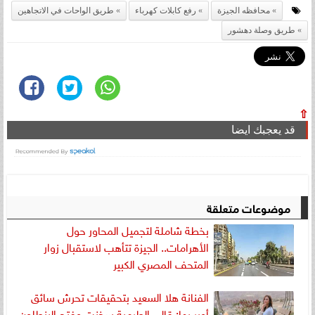
محافظه الجيزة
رفع كابلات كهرباء
طريق الواحات في الاتجاهين
طريق وصلة دهشور
⇧
قد يعجبك ايضا
موضوعات متعلقة
بخطة شاملة لتجميل المحاور حول
الأهرامات.. الجيزة تتأهب لاستقبال زوار
المتحف المصري الكبير
الفنانة هلا السعيد بتحقيقات تحرش سائق
أوبر بها: قالي الطرمبة سخنت وفتح البنطلون