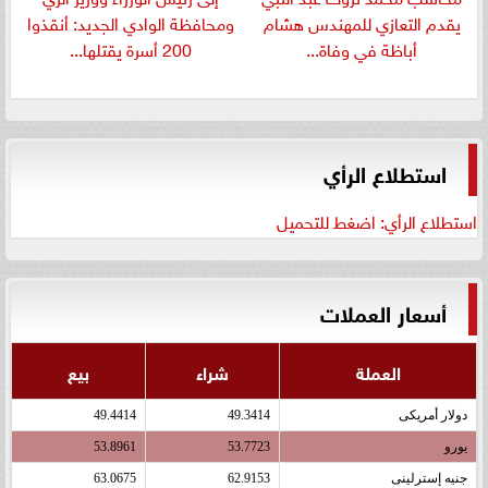
يقدم التعازي للمهندس هشام
ومحافظة الوادي الجديد: أنقذوا
أباظة في وفاة...
200 أسرة يقتلها...
استطلاع الرأي
استطلاع الرأي: اضغط للتحميل
أسعار العملات
العملة
شراء
بيع
دولار أمريكى
49.3414
49.4414
يورو
53.7723
53.8961
جنيه إسترلينى
62.9153
63.0675