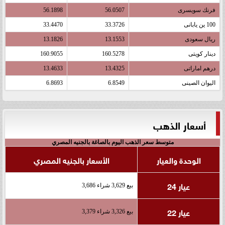
فرنك سويسرى
56.0507
56.1898
100 ين يابانى
33.3726
33.4470
ريال سعودى
13.1553
13.1826
دينار كويتى
160.5278
160.9055
درهم اماراتى
13.4325
13.4633
اليوان الصينى
6.8549
6.8693
أسعار الذهب
متوسط سعر الذهب اليوم بالصاغة بالجنيه المصري
الوحدة والعيار
الأسعار بالجنيه المصري
عيار 24
بيع 3,629 شراء 3,686
عيار 22
بيع 3,326 شراء 3,379