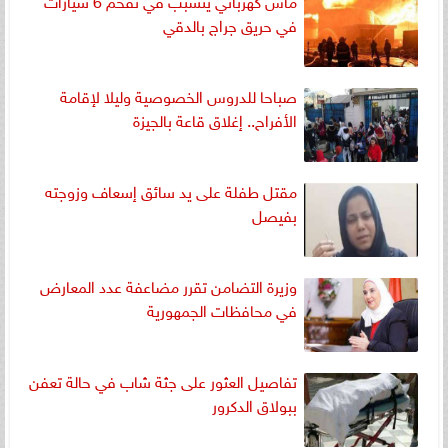
ماس كهربائي يتسبب في تفحم 6 سيارات
في حريق جراج بالدقي
صباحا للدروس الخصوصية وليلا لإقامة
الأفراح.. إغلاق قاعة بالجيزة
مقتل طفلة على يد سائق إسعاف وزوجته
بفيصل
وزيرة التضامن تقرر مضاعفة عدد المعارض
في محافظات الجمهورية
تفاصيل العثور على جثة شاب في حالة تعفن
ببولاق الدكرور