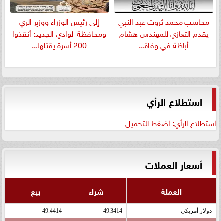
​محاسب محمد ثروت عبد النبي
إلى رئيس الوزراء ووزير الري
يقدم التعازي للمهندس هشام
ومحافظة الوادي الجديد: أنقذوا
أباظة في وفاة...
200 أسرة يقتلها...
استطلاع الرأي
استطلاع الرأي: اضغط للتحميل
أسعار العملات
العملة
شراء
بيع
دولار أمريكى
49.3414
49.4414