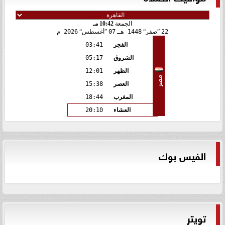
الجمعة
10:42 مـ
22
صفر
1448 هـ
07
أغسطس
2026 م
الفجر
03:41
الشروق
05:17
الظهر
12:01
مصر
العصر
15:38
المغرب
18:44
العشاء
20:10
الفيس بوك
تويتر