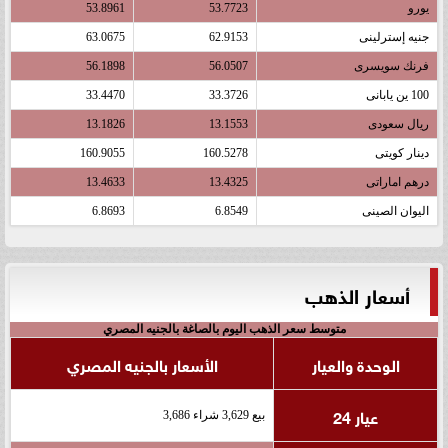
يورو
53.7723
53.8961
جنيه إسترلينى
62.9153
63.0675
فرنك سويسرى
56.0507
56.1898
100 ين يابانى
33.3726
33.4470
ريال سعودى
13.1553
13.1826
دينار كويتى
160.5278
160.9055
درهم اماراتى
13.4325
13.4633
اليوان الصينى
6.8549
6.8693
أسعار الذهب
متوسط سعر الذهب اليوم بالصاغة بالجنيه المصري
الوحدة والعيار
الأسعار بالجنيه المصري
عيار 24
بيع 3,629 شراء 3,686