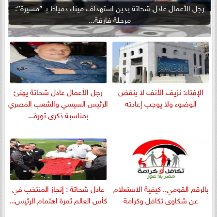
رجل الأعمال عادل شحاتة يدين استهداف ميناء دمياط بـ ”مسيرة”:
مرحلة فارقة...
الإفتاء: نزيف الأنف لا ينقض
رجل الأعمال عادل شحاتة يهنئ
الوضوء ولا يوجب إعادته
الرئيس السيسي والشعب المصري
بمناسبة ذكرى ثورة...
بالرقم القومي.. كيفية الاستعلام
عادل شحاتة : إنجاز المنتخب في
عن شكاوى تكافل وكرامة
كأس العالم ثمرة اهتمام الرئيس...