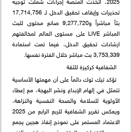
2025، اتخذت المنصة إجراءات شملت توجيه
تحذيرات وإيقاف تحقيق الدخل لـ 17,714,756
بثاً مباشراً و9,277,720 صانع محتوى للبث
المباشر LIVE على مستوى العالم لمخالفتهم
ارشادات تحقيق الدخل، فيما تمت استعادة
3,753,339 بث مباشر خلال الفترة نفسها.
الشفافية كركيزة للثقة
تؤكد تيك توك دائماً على أن مهمتها الأساسية
تتمثل في إلهام الإبداع ونشر البهجة، مع إعطاء
الأولوية للسلامة والصحة النفسية والنزاهة،
ويعكس تقرير الشفافية للربع الرابع من 2025
الاعتماد المستمر على نموذج إنفاذ هجين يجمع
بين التقنيات المتقدمة وخبرات آلاف