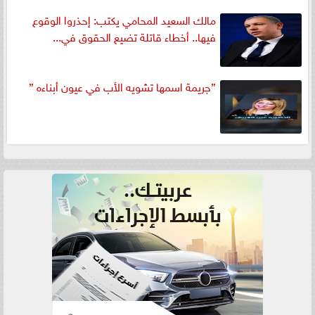
مالك السعيد المحامي يكتب: إحذروا الوقوع
فيها.. أخطاء قاتلة تضيع الحقوق في...
”جريمة اسمها تشويه الأب في عيون أبناءه ”