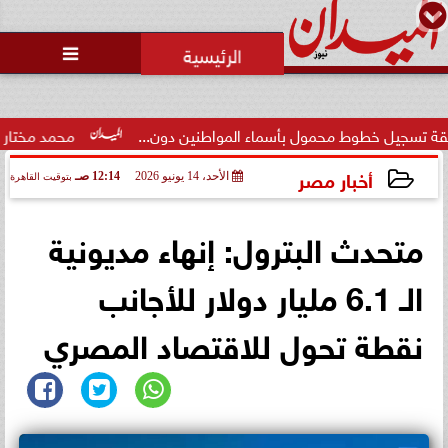
محمد يوسف
رئيس التحرير

وط محمول بأسماء المواطنين دون...
محمد مختار جمعة: بدل ال
أخبار مصر
الأحد، 14 يونيو 2026
12:14 صـ
بتوقيت القاهرة
2026-06-14 00:14:51
متحدث البترول: إنهاء مديونية
الـ 6.1 مليار دولار للأجانب
نقطة تحول للاقتصاد المصري