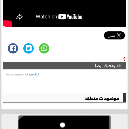
⇧
قد يعجبك ايضا
موضوعات متعلقة