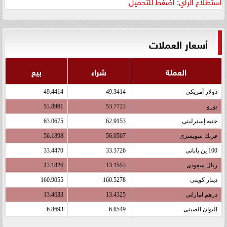
استطلاع الرأي: اضغط للتحميل
أسعار العملات
العملة
شراء
بيع
دولار أمريكى
49.3414
49.4414
يورو
53.7723
53.8961
جنيه إسترلينى
62.9153
63.0675
فرنك سويسرى
56.0507
56.1898
100 ين يابانى
33.3726
33.4470
ريال سعودى
13.1553
13.1826
دينار كويتى
160.5278
160.9055
درهم اماراتى
13.4325
13.4633
اليوان الصينى
6.8549
6.8693