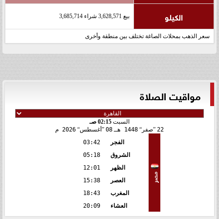
الكيلو
بيع 3,628,571 شراء 3,685,714
سعر الذهب بمحلات الصاغة تختلف بين منطقة وأخرى
مواقيت الصلاة
السبت
02:15 صـ
22
صفر
1448 هـ
08
أغسطس
2026 م
الفجر
03:42
الشروق
05:18
الظهر
12:01
مصر
العصر
15:38
المغرب
18:43
العشاء
20:09