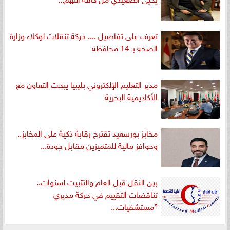
تعرف على تفاصيل .... حركة تنقلات لوكلاء وزارة
الصحه بـ 14 محافظه
مدير التعليم الإلكتروني بليبيا يبحث التعاون مع
الأكاديمية البحرية
مخابز بورسعيد تقترح رقابة ذكية على المخابز..
وحوافز مالية للمتميزين مقابل جودة...
بين النقل قبل العام والتثبيت لسنوات..
تناقضات التقييم في حركة مديري
”مستشفيات...