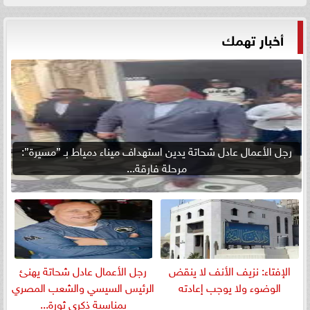
أخبار تهمك
رجل الأعمال عادل شحاتة يدين استهداف ميناء دمياط بـ ”مسيرة”:
مرحلة فارقة...
الإفتاء: نزيف الأنف لا ينقض
رجل الأعمال عادل شحاتة يهنئ
الوضوء ولا يوجب إعادته
الرئيس السيسي والشعب المصري
بمناسبة ذكرى ثورة...