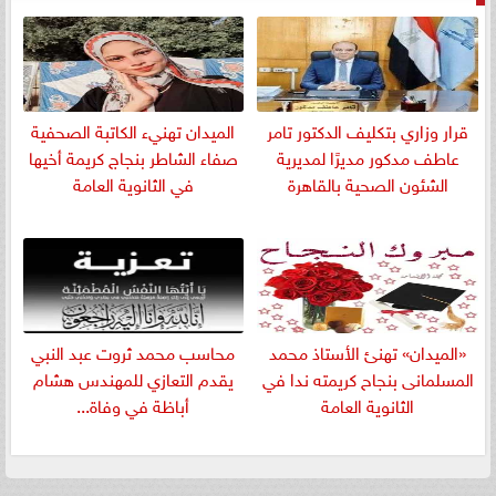
قرار وزاري بتكليف الدكتور تامر
الميدان تهنيء الكاتبة الصحفية
عاطف مدكور مديرًا لمديرية
صفاء الشاطر بنجاج كريمة أخيها
الشئون الصحية بالقاهرة
في الثانوية العامة
«الميدان» تهنئ الأستاذ محمد
​محاسب محمد ثروت عبد النبي
المسلمانى بنجاح كريمته ندا في
يقدم التعازي للمهندس هشام
الثانوية العامة
أباظة في وفاة...