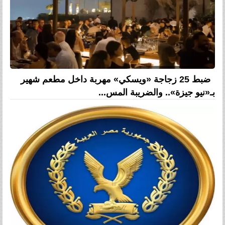
ضبط 25 زجاجة «ويسكي» مهربة داخل مطعم شهير
بـ«نيو جيزة».. والضريبة المس...