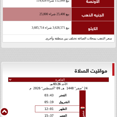
الاونصة
بيع 112,849 شراء 114,626
الجنيه الذهب
بيع 25,400 شراء 25,800
الكيلو
بيع 3,628,571 شراء 3,685,714
سعر الذهب بمحلات الصاغة تختلف بين منطقة وأخرى
مواقيت الصلاة
الأحد
03:26 مـ
24
صفر
1448 هـ
09
أغسطس
2026 م
الفجر
03:43
الشروق
05:19
الظهر
12:01
مصر
العصر
15:37