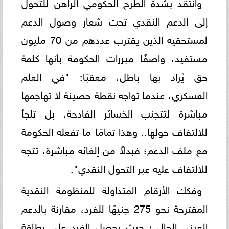
وانتقد بشدة الطرح الحكومي الراهن للتحول
إلى الدعم النقدي تحت شعار وصول الدعم
لمستحقيه الذين يقترب عددهم من 70 مليون
مستفيد، واصفًا مبررات الحكومة بأنها كلمة
حق يُراد بها باطل، معقبًا: "في العلم
العسكري، عندما تواجه نقطة حصينة لا تهاجمها
مباشرة لتتجنب الخسائر الفادحة، بل تلجأ
للالتفاف حولها.. وهذا تمامًا ما تفعله الحكومة
مع ملف الدعم؛ فبدلاً من إلغائه مباشرة، تتجه
للالتفاف عليه عبر التحول النقدي".
وفكك الأرقام المتداولة للمنظومة النقدية
المقترحة نحو 275 جنيهًا للفرد، مقارنة بالدعم
العيني الحالي؛ حيث يحصل الفرد على بطاقة