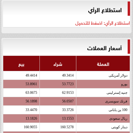
استطلاع الرأي
استطلاع الرأي: اضغط للتحميل
أسعار العملات
العملة
شراء
بيع
دولار أمريكى
49.3414
49.4414
يورو
53.7723
53.8961
جنيه إسترلينى
62.9153
63.0675
فرنك سويسرى
56.0507
56.1898
100 ين يابانى
33.3726
33.4470
ريال سعودى
13.1553
13.1826
دينار كويتى
160.5278
160.9055