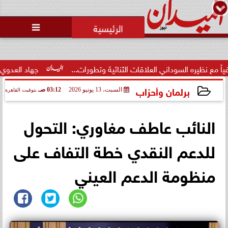
محمد يوسف
رئيس التحرير

العمدة المثالي بمحافظة الجيزة
ينجح في حل خصومة بين عائلة من
أسيوط وأخر...
لاقات الثنائية وتطورات...
جهاد العدوي.. موهبة مصرية في سانتوس
برلمان وأحزاب
السبت، 13 يونيو 2026
03:12 صـ
بتوقيت القاهرة
2026-06-13 03:12:20
النائب عاطف مغاوري: التحول
للدعم النقدي خطة التفاف على
منظومة الدعم العيني