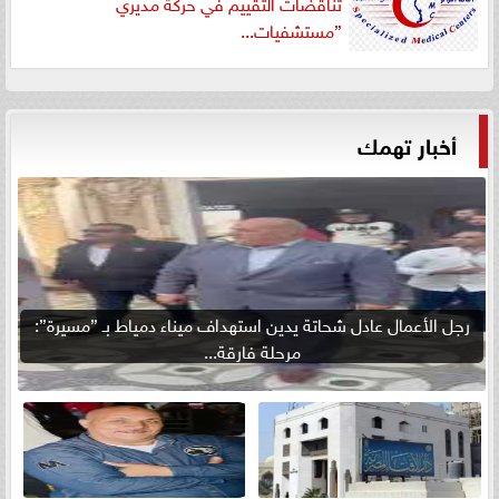
تناقضات التقييم في حركة مديري
”مستشفيات...
أخبار تهمك
رجل الأعمال عادل شحاتة يدين استهداف ميناء دمياط بـ ”مسيرة”:
مرحلة فارقة...