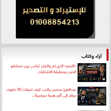
آراء وكتاب
«النصر» الذي لم يكتمل: ترامب بين مستنقع
الحرب ومطرقة الانتخابات
عبدالعزيز محسن يكتب: كيف تحولت 30 مليون
دولار إلى أكبر هدية سياسية...