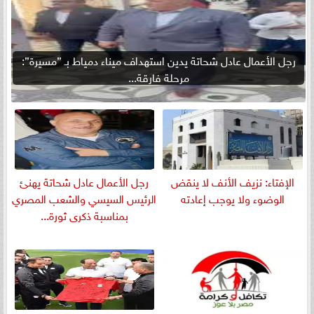
رجل الأعمال عادل شحاتة يدين استهداف ميناء دمياط بـ ”مسيرة”:
مرحلة فارقة...
الإفتاء: نزيف الأنف لا ينقض
رجل الأعمال عادل شحاتة يهنئ
الوضوء ولا يوجب إعادته
الرئيس السيسي والشعب المصري
بمناسبة ذكرى ثورة...