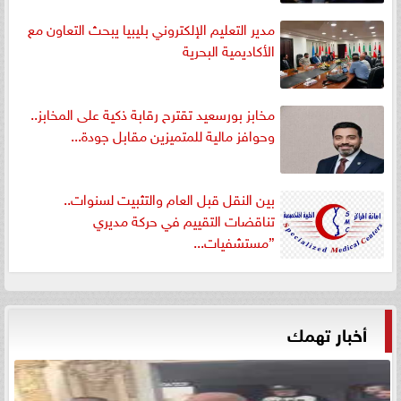
مدير التعليم الإلكتروني بليبيا يبحث التعاون مع
الأكاديمية البحرية
مخابز بورسعيد تقترح رقابة ذكية على المخابز..
وحوافز مالية للمتميزين مقابل جودة...
بين النقل قبل العام والتثبيت لسنوات..
تناقضات التقييم في حركة مديري
”مستشفيات...
أخبار تهمك