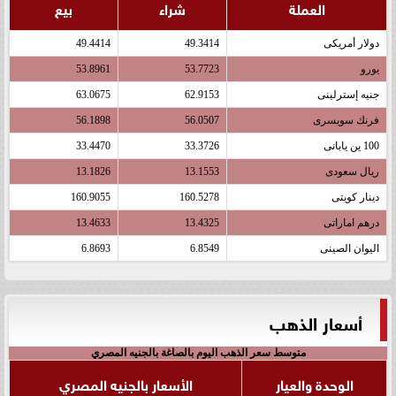
العملة
شراء
بيع
دولار أمريكى
49.3414
49.4414
يورو
53.7723
53.8961
جنيه إسترلينى
62.9153
63.0675
فرنك سويسرى
56.0507
56.1898
100 ين يابانى
33.3726
33.4470
ريال سعودى
13.1553
13.1826
دينار كويتى
160.5278
160.9055
درهم اماراتى
13.4325
13.4633
اليوان الصينى
6.8549
6.8693
أسعار الذهب
متوسط سعر الذهب اليوم بالصاغة بالجنيه المصري
الوحدة والعيار
الأسعار بالجنيه المصري