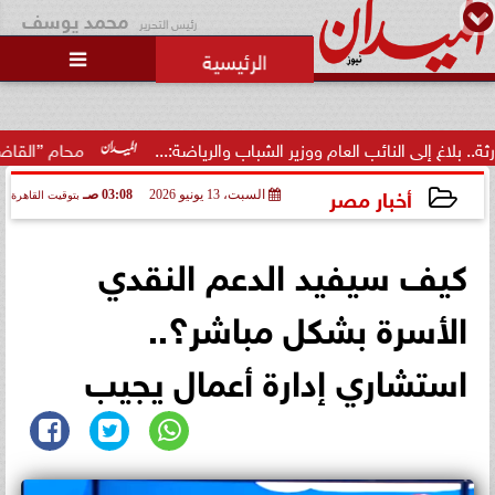
محمد يوسف
رئيس التحرير

وزارة الداخلية تفتح باب التقديم
لحج القرعة 2027.. اعرف الشروط
والمواعي...
م ووزير الشباب والرياضة:...
محام ”القاضي المزيف”: سنطالب ب
أخبار مصر
السبت، 13 يونيو 2026
03:08 صـ
بتوقيت القاهرة
2026-06-13 03:08:11
كيف سيفيد الدعم النقدي
الأسرة بشكل مباشر؟..
استشاري إدارة أعمال يجيب