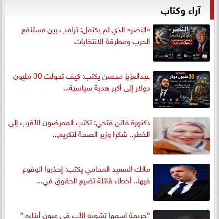
آراء وكتاب
«النصر» الذي لم يكتمل: ترامب بين مستنقع
الحرب ومطرقة الانتخابات
عبدالعزيز محسن يكتب: كيف تحولت 30 مليون
دولار إلى أكبر هدية سياسية...
دكتورة فاتن فتحي: تكتب الممرضون الأقرب إلى
الخطر.. شكرا وزير الصحة لتكريم...
مالك السعيد المحامي يكتب: إحذروا الوقوع
فيها.. أخطاء قاتلة تضيع الحقوق في...
”جريمة اسمها تشويه الأب في عيون أبناءه ”