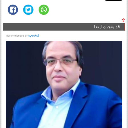
⇧
قد يعجبك ايضا