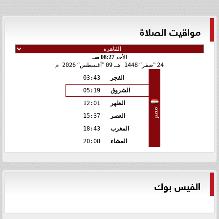
مواقيت الصلاة
الأحد
08:27 صـ
24
صفر
1448 هـ
09
أغسطس
2026 م
الفجر
03:43
الشروق
05:19
الظهر
12:01
مصر
العصر
15:37
المغرب
18:43
العشاء
20:08
الفيس بوك