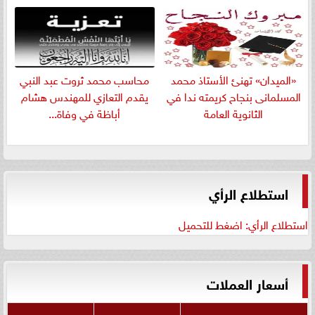
«الميدان» تهنئ الأستاذ محمد
​محاسب محمد ثروت عبد النبي
المسلمانى بنجاح كريمته ندا في
يقدم التعازي للمهندس هشام
الثانوية العامة
أباظة في وفاة...
استطلاع الرأي
استطلاع الرأي: اضغط للتحميل
أسعار العملات