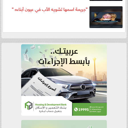
”جريمة اسمها تشويه الأب في عيون أبناءه ”