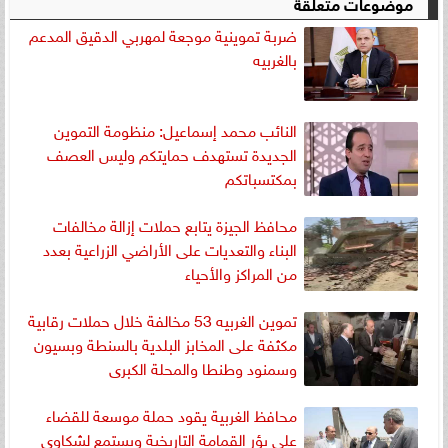
موضوعات متعلقة
ضربة تموينية موجعة لمهربي الدقيق المدعم
بالغربيه
النائب محمد إسماعيل: منظومة التموين
الجديدة تستهدف حمايتكم وليس العصف
بمكتسباتكم
محافظ الجيزة يتابع حملات إزالة مخالفات
البناء والتعديات على الأراضي الزراعية بعدد
من المراكز والأحياء
تموين الغربيه 53 مخالفة خلال حملات رقابية
مكثفة على المخابز البلدية بالسنطة وبسيون
وسمنود وطنطا والمحلة الكبرى
محافظ الغربية يقود حملة موسعة للقضاء
على بؤر القمامة التاريخية ويستمع لشكاوى