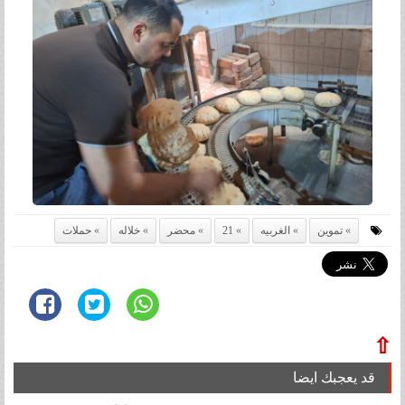
تموين
الغربيه
21
محضر
خلاله
حملات
⇧
قد يعجبك ايضا