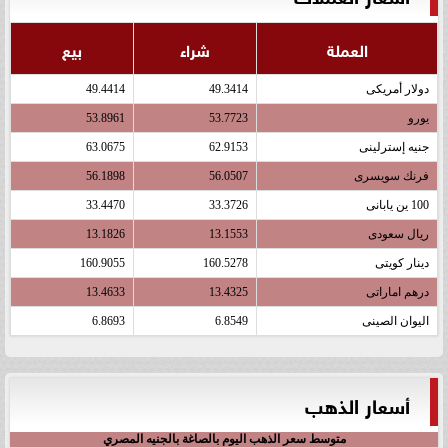
العملة
شراء
بيع
دولار أمريكى
49.3414
49.4414
يورو
53.7723
53.8961
جنيه إسترلينى
62.9153
63.0675
فرنك سويسرى
56.0507
56.1898
100 ين يابانى
33.3726
33.4470
ريال سعودى
13.1553
13.1826
دينار كويتى
160.5278
160.9055
درهم اماراتى
13.4325
13.4633
اليوان الصينى
6.8549
6.8693
أسعار الذهب
متوسط سعر الذهب اليوم بالصاغة بالجنيه المصري