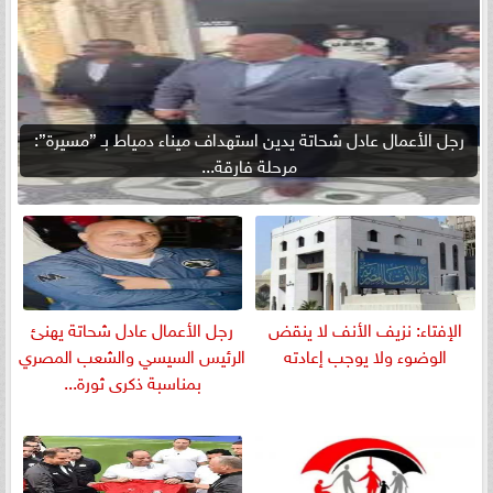
رجل الأعمال عادل شحاتة يدين استهداف ميناء دمياط بـ ”مسيرة”:
مرحلة فارقة...
الإفتاء: نزيف الأنف لا ينقض
رجل الأعمال عادل شحاتة يهنئ
الوضوء ولا يوجب إعادته
الرئيس السيسي والشعب المصري
بمناسبة ذكرى ثورة...