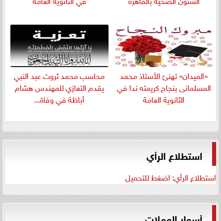
الشئون الصحية بالقاهرة
في الثانوية العامة
«الميدان» تهنئ الأستاذ محمد
​محاسب محمد ثروت عبد النبي
المسلمانى بنجاح كريمته ندا في
يقدم التعازي للمهندس هشام
الثانوية العامة
أباظة في وفاة...
استطلاع الرأي
استطلاع الرأي: اضغط للتحميل
أسعار العملات