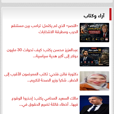
آراء وكتاب
«النصر» الذي لم يكتمل: ترامب بين مستنقع
الحرب ومطرقة الانتخابات
عبدالعزيز محسن يكتب: كيف تحولت 30 مليون
دولار إلى أكبر هدية سياسية...
دكتورة فاتن فتحي: تكتب الممرضون الأقرب إلى
الخطر.. شكرا وزير الصحة لتكريم...
مالك السعيد المحامي يكتب: إحذروا الوقوع
فيها.. أخطاء قاتلة تضيع الحقوق في...