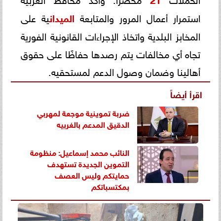
استمرار أعمال المرور والمتابعة
الميدان
ية على
المخابز البلدية واتخاذ الإجراءات القانونية الفورية
تجاه أي مخالفات يتم رصدها حفاظًا على حقوق
أهالينا وضمان وصول الدعم لمستحقيه.
اقرأ أيضاً
ضربة تموينية موجعة لمهربي
الدقيق المدعم ب
الغربيه
النائب محمد إسماعيل: منظومة
التموين الجديدة تستهدف
حمايتكم وليس العصف
بمكتسباتكم