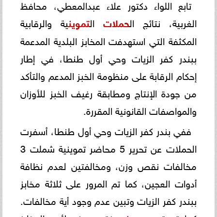
تابع اللواء دكتور علاء عبدالمعطي، محافظ
الغربية، نتائج ال
حملات
ال
تموين
ية والرقابية
المكثفة التي استهدفت المخابز البلدية المدعمة
ببندر كفر الزيات وحي أول طنطا، في إطار
إحكام الرقابة على منظومة الخبز المدعم والتأكد
من جودة الإنتاج ومطابقة رغيف الخبز للأوزان
والمواصفات القانونية المقررة.
ففي بندر كفر الزيات وحي أول طنطا، أسفرت
الحملات عن تحرير 5 محاضر تموينية شملت 3
مخالفات نقص وزن، ومخالفتين لعدم نظافة
أدوات العجين، كما تم المرور على ثلاثة مخابز
ببندر كفر الزيات وتبين عدم وجود أية مخالفات.
كما تم تحرير
نقص وزن لأحد المخابز