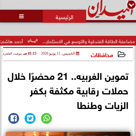
محمد يوسف
رئيس التحرير

رئيس منيا القمح بالشرقية: تبذل
جهوداً مكثفة لتحسين الخدمات
العامة لكسب...
لتوسع في الاستثمار...
أحمد هاشم: الإعلام مُطالب بتطهير وسط
محافظات
الخميس، 11 يونيو 2026
01:15 صـ
بتوقيت القاهرة
2026-06-11 01:15:46
تموين الغربيه.. 21 محضرًا خلال
حملات رقابية مكثفة بكفر
الزيات وطنطا