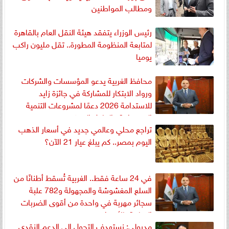
ومطالب المواطنين
رئيس الوزراء يتفقد هيئة النقل العام بالقاهرة
لمتابعة المنظومة المطورة.. تقل مليون راكب
يوميا
محافظ الغربية يدعو المؤسسات والشركات
ورواد الابتكار للمشاركة في جائزة زايد
للاستدامة 2026 دعمًا لمشروعات التنمية
المستدامة والحلول المبتكرة
تراجع محلي وعالمي جديد في أسعار الذهب
اليوم بمصر.. كم يبلغ عيار 21 الآن؟
في 24 ساعة فقط.. الغربية تُسقط أطنانًا من
السلع المغشوشة والمجهولة و782 علبة
سجائر مهربة في واحدة من أقوى الضربات
الرقابية بالأسواق
مدبولي: نستهدف التحول إلى الدعم النقدي