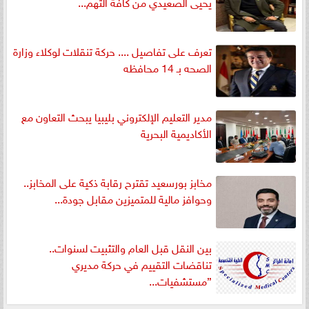
يحيى الصعيدي من كافة التهم...
تعرف على تفاصيل .... حركة تنقلات لوكلاء وزارة
الصحه بـ 14 محافظه
مدير التعليم الإلكتروني بليبيا يبحث التعاون مع
الأكاديمية البحرية
مخابز بورسعيد تقترح رقابة ذكية على المخابز..
وحوافز مالية للمتميزين مقابل جودة...
بين النقل قبل العام والتثبيت لسنوات..
تناقضات التقييم في حركة مديري
”مستشفيات...