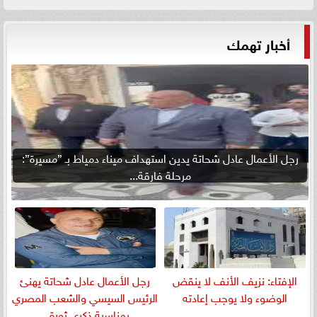
أخبار تهمك
رجل الأعمال عادل شحاتة يدين استهداف ميناء دمياط بـ ”مسيرة”:
مرحلة فارقة...
الإفتاء: نزيف الأنف لا ينقض
رجل الأعمال عادل شحاتة يهنئ
الوضوء ولا يوجب إعادته
الرئيس السيسي والشعب المصري
بمناسبة ذكرى ثورة...