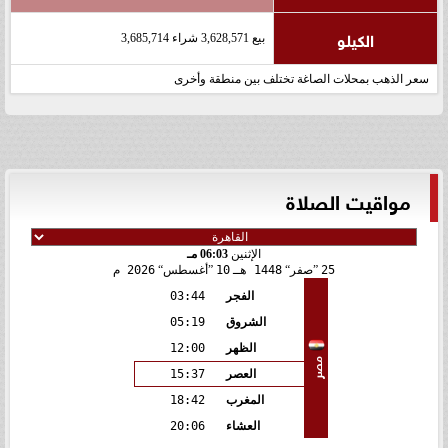
الكيلو
بيع 3,628,571 شراء 3,685,714
سعر الذهب بمحلات الصاغة تختلف بين منطقة وأخرى
مواقيت الصلاة
الإثنين
06:03 مـ
25
صفر
1448 هـ
10
أغسطس
2026 م
الفجر
03:44
الشروق
05:19
الظهر
12:00
مصر
العصر
15:37
المغرب
18:42
العشاء
20:06