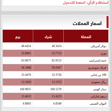
استطلاع الرأي: اضغط للتحميل
أسعار العملات
العملة
شراء
بيع
دولار أمريكى
49.3414
49.4414
يورو
53.7723
53.8961
جنيه إسترلينى
62.9153
63.0675
فرنك سويسرى
56.0507
56.1898
100 ين يابانى
33.3726
33.4470
ريال سعودى
13.1553
13.1826
دينار كويتى
160.5278
160.9055
درهم اماراتى
13.4325
13.4633
اليوان الصينى
6.8549
6.8693