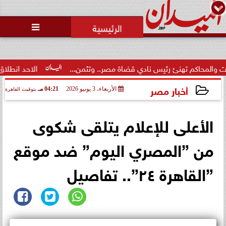
محمد يوسف
رئيس التحرير

م تهنئ رئيس نادي قضاة مصر.. وتثمن...
الاحد انطلاق  المرحلة ال
أخبار مصر
الأربعاء، 3 يونيو 2026
04:21 مـ
بتوقيت القاهرة
2026-06-03 16:21:42
الأعلى للإعلام يتلقى شكوى
من ”المصري اليوم” ضد موقع
”القاهرة ٢٤”.. تفاصيل