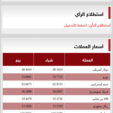
استطلاع الرأي
استطلاع الرأي: اضغط للتحميل
أسعار العملات
العملة
شراء
بيع
دولار أمريكى
49.3414
49.4414
يورو
53.7723
53.8961
جنيه إسترلينى
62.9153
63.0675
فرنك سويسرى
56.0507
56.1898
100 ين يابانى
33.3726
33.4470
ريال سعودى
13.1553
13.1826