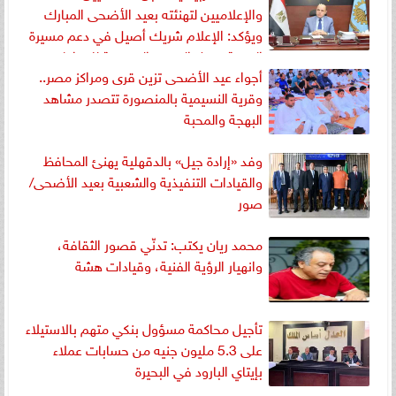
والإعلاميين لتهنئته بعيد الأضحى المبارك
ويؤكد: الإعلام شريك أصيل في دعم مسيرة
التنمية ونقل الصورة الحقيقية للمواطنين
أجواء عيد الأضحى تزين قرى ومراكز مصر..
وقرية النسيمية بالمنصورة تتصدر مشاهد
البهجة والمحبة
وفد «إرادة جيل» بالدقهلية يهنئ المحافظ
والقيادات التنفيذية والشعبية بعيد الأضحى/
صور
محمد ريان يكتب: تدنّي قصور الثقافة،
وانهيار الرؤية الفنية، وقيادات هشة
تأجيل محاكمة مسؤول بنكي متهم بالاستيلاء
على 5.3 مليون جنيه من حسابات عملاء
بإيتاي البارود في البحيرة