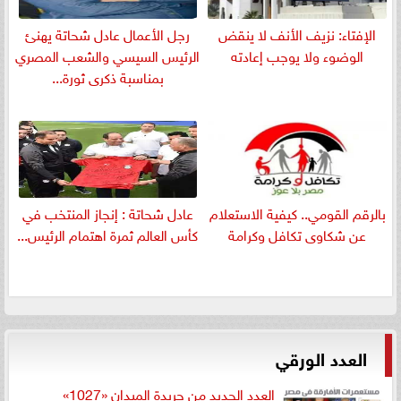
الإفتاء: نزيف الأنف لا ينقض
رجل الأعمال عادل شحاتة يهنئ
الوضوء ولا يوجب إعادته
الرئيس السيسي والشعب المصري
بمناسبة ذكرى ثورة...
بالرقم القومي.. كيفية الاستعلام
عادل شحاتة : إنجاز المنتخب في
عن شكاوى تكافل وكرامة
كأس العالم ثمرة اهتمام الرئيس...
العدد الورقي
العدد الجديد من جريدة الميدان «1027»