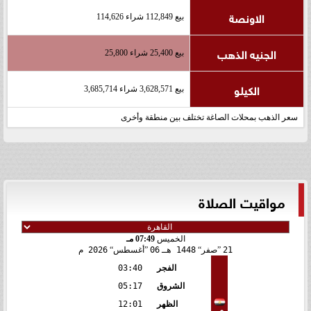
الاونصة
بيع 112,849 شراء 114,626
الجنيه الذهب
بيع 25,400 شراء 25,800
الكيلو
بيع 3,628,571 شراء 3,685,714
سعر الذهب بمحلات الصاغة تختلف بين منطقة وأخرى
مواقيت الصلاة
الخميس
07:49 مـ
21
صفر
1448 هـ
06
أغسطس
2026 م
الفجر
03:40
الشروق
05:17
الظهر
12:01