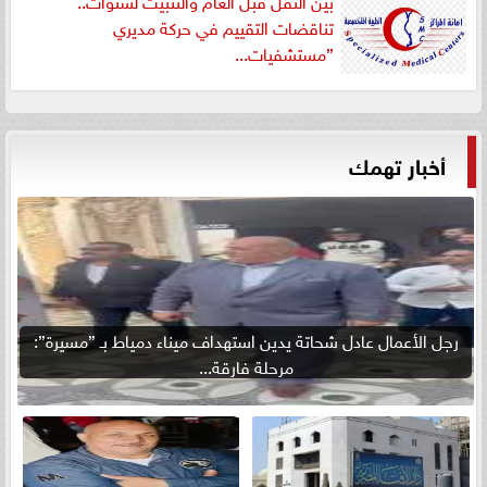
بين النقل قبل العام والتثبيت لسنوات..
تناقضات التقييم في حركة مديري
”مستشفيات...
أخبار تهمك
رجل الأعمال عادل شحاتة يدين استهداف ميناء دمياط بـ ”مسيرة”:
مرحلة فارقة...