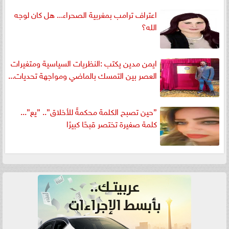
اعتراف ترامب بمغربية الصحراء... هل كان لوجه
الله؟
ايمن مدين يكتب :النظريات السياسية ومتغيرات
العصر بين التمسك بالماضي ومواجهة تحديات...
”حين تصبح الكلمة محكمةً للأخلاق”.. ”يع”...
كلمة صغيرة تختصر قبحًا كبيرًا