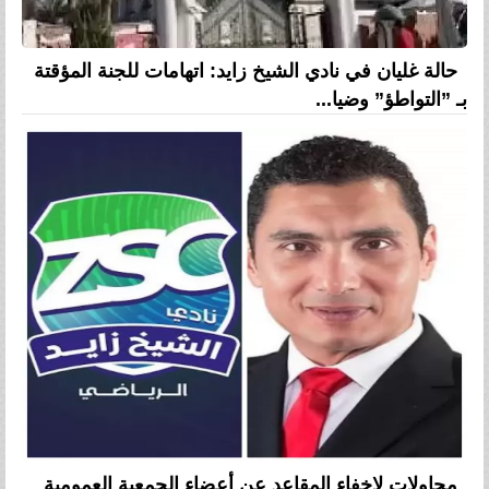
حالة غليان في نادي الشيخ زايد: اتهامات للجنة المؤقتة
بـ ”التواطؤ” وضيا...
محاولات لإخفاء المقاعد عن أعضاء الجمعية العمومية