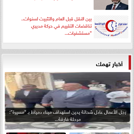
بين النقل قبل العام والتثبيت لسنوات..
تناقضات التقييم في حركة مديري
”مستشفيات...
أخبار تهمك
رجل الأعمال عادل شحاتة يدين استهداف ميناء دمياط بـ ”مسيرة”:
مرحلة فارقة...