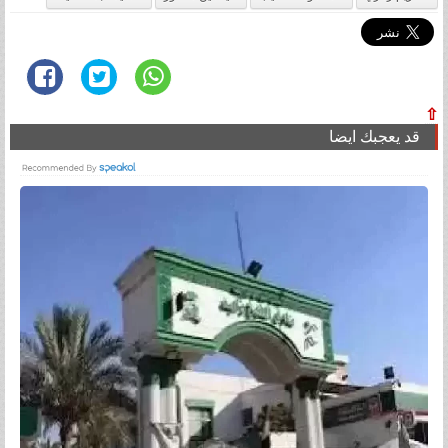
⇧
قد يعجبك ايضا