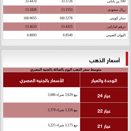
100 ين يابانى
33.3726
33.4470
ريال سعودى
13.1553
13.1826
دينار كويتى
160.5278
160.9055
درهم اماراتى
13.4325
13.4633
اليوان الصينى
6.8549
6.8693
أسعار الذهب
متوسط سعر الذهب اليوم بالصاغة بالجنيه المصري
الوحدة والعيار
الأسعار بالجنيه المصري
عيار 24
بيع 3,629 شراء 3,686
عيار 22
بيع 3,326 شراء 3,379
عيار 21
بيع 3,175 شراء 3,225