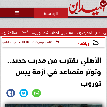
محمد يوسف
رئيس التحرير

محاولات لإخفاء المقاعد عن أعضاء
الجمعية العمومية خلال الإفطار
الجماعي ...
 إلى الخطر.. شكرا وزير...
سائحة روسية لـ”مراسي”: الغردقة تجم
رياضة
الثلاثاء، 2 يونيو 2026
10:18 صـ
بتوقيت القاهرة
2026-06-02 10:18:01
الأهلي يقترب من مدرب جديد..
وتوتر متصاعد في أزمة ييس
توروب