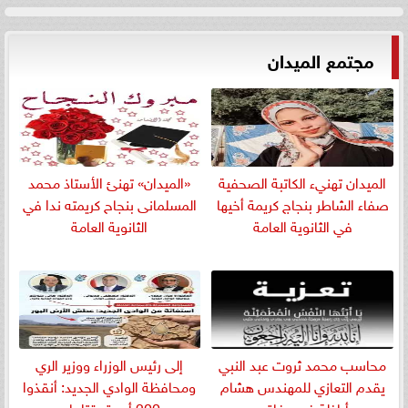
مجتمع الميدان
الميدان تهنيء الكاتبة الصحفية
«الميدان» تهنئ الأستاذ محمد
صفاء الشاطر بنجاج كريمة أخيها
المسلمانى بنجاح كريمته ندا في
في الثانوية العامة
الثانوية العامة
​محاسب محمد ثروت عبد النبي
إلى رئيس الوزراء ووزير الري
يقدم التعازي للمهندس هشام
ومحافظة الوادي الجديد: أنقذوا
أباظة في وفاة...
200 أسرة يقتلها...