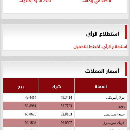
استطلاع الرأي
استطلاع الرأي: اضغط للتحميل
أسعار العملات
العملة
شراء
بيع
دولار أمريكى
49.3414
49.4414
يورو
53.7723
53.8961
جنيه إسترلينى
62.9153
63.0675
فرنك سويسرى
56.0507
56.1898