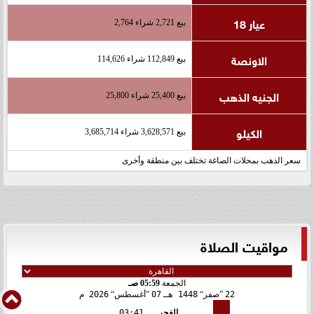
عيار 18
بيع 2,721 شراء 2,764
الاونصة
بيع 112,849 شراء 114,626
الجنيه الذهب
بيع 25,400 شراء 25,800
الكيلو
بيع 3,628,571 شراء 3,685,714
سعر الذهب بمحلات الصاغة تختلف بين منطقة وأخرى
مواقيت الصلاة
الجمعة
05:59 صـ
22
صفر
1448 هـ
07
أغسطس
2026 م
الفجر
03:41