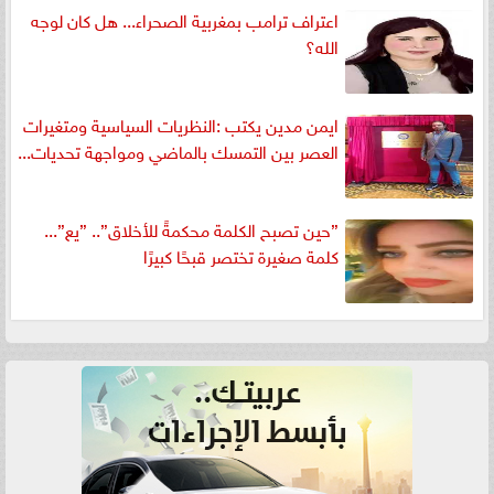
اعتراف ترامب بمغربية الصحراء... هل كان لوجه
الله؟
ايمن مدين يكتب :النظريات السياسية ومتغيرات
العصر بين التمسك بالماضي ومواجهة تحديات...
”حين تصبح الكلمة محكمةً للأخلاق”.. ”يع”...
كلمة صغيرة تختصر قبحًا كبيرًا