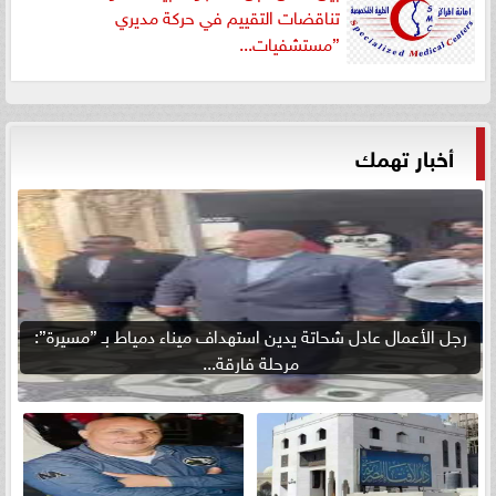
تناقضات التقييم في حركة مديري
”مستشفيات...
أخبار تهمك
رجل الأعمال عادل شحاتة يدين استهداف ميناء دمياط بـ ”مسيرة”:
مرحلة فارقة...