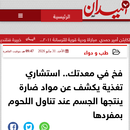
محمد يوسف
رئيس التحرير

ي  مباراة ودية قوية للترسانة ٢٠١١...
خبيرة فنلندية تُفجر مفا
طب و دواء
الأحد، 31 مايو 2026
09:47 مـ
بتوقيت القاهرة
2026-05-31 21:47:34
فخ في معدتك.. استشاري
تغذية يكشف عن مواد ضارة
ينتجها الجسم عند تناول اللحوم
بمفردها