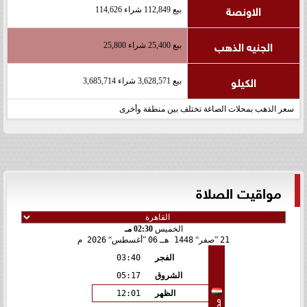
الاونصة
بيع 112,849 شراء 114,626
الجنيه الذهب
بيع 25,400 شراء 25,800
الكيلو
بيع 3,628,571 شراء 3,685,714
سعر الذهب بمحلات الصاغة تختلف بين منطقة وأخرى
مواقيت الصلاة
الخميس
02:30 مـ
21
صفر
1448 هـ
06
أغسطس
2026 م
الفجر
03:40
الشروق
05:17
الظهر
12:01
مصر