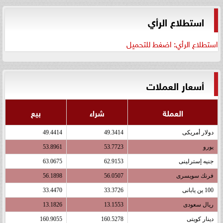
استطلاع الرأي
استطلاع الرأي: اضغط للتحميل
أسعار العملات
العملة
شراء
بيع
دولار أمريكى
49.3414
49.4414
يورو
53.7723
53.8961
جنيه إسترلينى
62.9153
63.0675
فرنك سويسرى
56.0507
56.1898
100 ين يابانى
33.3726
33.4470
ريال سعودى
13.1553
13.1826
دينار كويتى
160.5278
160.9055