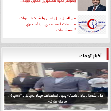
بين النقل قبل العام والتثبيت لسنوات..
تناقضات التقييم في حركة مديري
”مستشفيات...
أخبار تهمك
رجل الأعمال عادل شحاتة يدين استهداف ميناء دمياط بـ ”مسيرة”:
مرحلة فارقة...