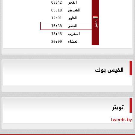
الفجر
03:42
الشروق
05:18
الظهر
12:01
مصر
العصر
15:38
المغرب
18:43
العشاء
20:09
الفيس بوك
تويتر
Tweets by