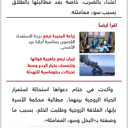
اعتداء بالضرب، خاصة بعد مطالبتها بالطلاق
بسبب سوء معاملته.
اقرأ أيضاً
زراعة البحيرة
ترفع
درجة الاستعداد
القصوى بمناسبة أجازة عيد
الأضحى
إيران ترفع جاهزية قواتها
وتتمسك بخيار الردع وسط
تحركات دبلوماسية للتهدئة
وأكدت في ختام دعواها استحالة استمرار
الحياة الزوجية بينهما، مطالبة محكمة الأسرة
بإنهاء العلاقة الزوجية وطلبت الخلع، بسبب ما
وصفته بـ«البخل وسوء المعاملة».