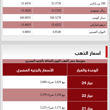
100 ين يابانى
33.3726
33.4470
ريال سعودى
13.1553
13.1826
دينار كويتى
160.5278
160.9055
درهم اماراتى
13.4325
13.4633
اليوان الصينى
6.8549
6.8693
أسعار الذهب
متوسط سعر الذهب اليوم بالصاغة بالجنيه المصري
الوحدة والعيار
الأسعار بالجنيه المصري
عيار 24
بيع 3,629 شراء 3,686
عيار 22
بيع 3,326 شراء 3,379
عيار 21
بيع 3,175 شراء 3,225