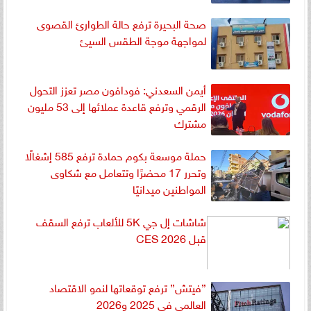
صحة البحيرة ترفع حالة الطوارئ القصوى
لمواجهة موجة الطقس السيئ
أيمن السعدني: فودافون مصر تعزز التحول
الرقمي وترفع قاعدة عملائها إلى 53 مليون
مشترك
حملة موسعة بكوم حمادة ترفع 585 إشغالًا
وتحرر 17 محضرًا وتتعامل مع شكاوى
المواطنين ميدانيًا
شاشات إل جي 5K للألعاب ترفع السقف
قبل CES 2026
”فيتش” ترفع توقعاتها لنمو الاقتصاد
العالمي في 2025 و2026