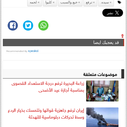
سيده.
ترفع
خبع والسبب
كليوا
لحمه
⇧
قد يعجبك ايضا
موضوعات متعلقة
زراعة البحيرة ترفع درجة الاستعداد القصوى
بمناسبة أجازة عيد الأضحى
إيران ترفع جاهزية قواتها وتتمسك بخيار الردع
وسط تحركات دبلوماسية للتهدئة