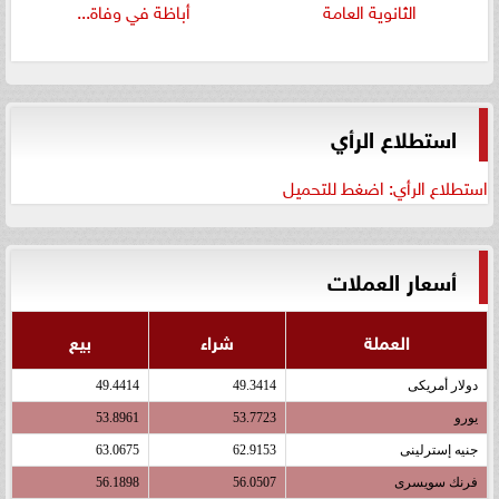
الثانوية العامة
أباظة في وفاة...
استطلاع الرأي
استطلاع الرأي: اضغط للتحميل
أسعار العملات
العملة
شراء
بيع
دولار أمريكى
49.3414
49.4414
يورو
53.7723
53.8961
جنيه إسترلينى
62.9153
63.0675
فرنك سويسرى
56.0507
56.1898