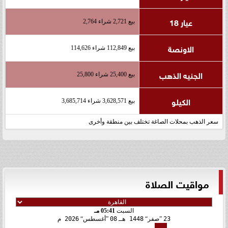
عيار 18
بيع 2,721 شراء 2,764
الاونصة
بيع 112,849 شراء 114,626
الجنيه الذهب
بيع 25,400 شراء 25,800
الكيلو
بيع 3,628,571 شراء 3,685,714
سعر الذهب بمحلات الصاغة تختلف بين منطقة وأخرى
مواقيت الصلاة
السبت
05:41 مـ
23
صفر
1448 هـ
08
أغسطس
2026 م